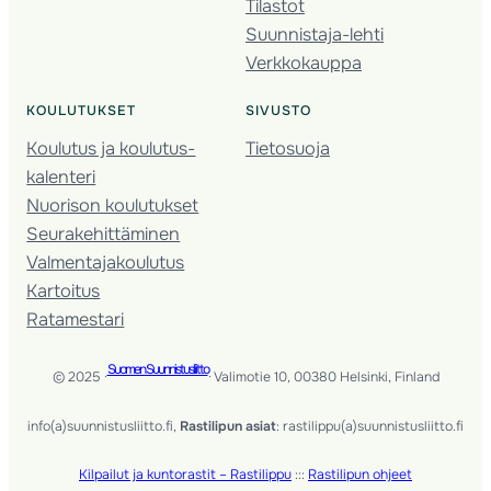
Tilastot
Suunnistaja-lehti
Verkkokauppa
KOULUTUKSET
SIVUSTO
Koulutus ja koulutus­
Tietosuoja
kalenteri
Nuorison koulutukset
Seura­kehittäminen
Valmentaja­koulutus
Kartoitus
Ratamestari
Suomen Suunnistusliitto
© 2025 ·
· Valimotie 10, 00380 Helsinki, Finland
info(a)suunnistusliitto.fi,
Rastilipun asiat
: rastilippu(a)suunnistusliitto.fi
Kilpailut ja kuntorastit – Rastilippu
:::
Rastilipun ohjeet