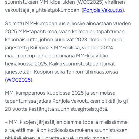
suunnistuksen MM-kilpailuiden (WOC2025) virallinen
vakuuttaja ja yhteistyökumppani (
Pohjola Vakuutus
).
Solmittu MM-kumppanuus ei koske ainoastaan vuoden
2025 MM-tapahtumaa, vaan kolmen eri tapahtuman
kokonaisuutta, johon kuuluvat 2023 elokuun lopulla
järjestetty KuOpio23 MM-esikisa, vuoden 2024
maailmancup ja huipentumana MM-kisaviikko
heinäkuussa 2025. Kaikki suunnistustapahtumat
järjestetään Kuopion sekä Tahkon lähimaastoissa
(
WOC2025
).
MM-kumppanuus Kuopiossa 2025 ja sen muissa
tapahtumissa jatkaa Pohjola Vakuutuksen pitkää, jo yli
20 vuotta kestänyttä suunnistusyhteistyötä.
– MM-kisojen järjestäjien olemme todella mielissämme
siitä, että meillä on kotikisoissa mukana suunnistuksen
pitkäaikainen ja luotettava vakuutuskumppani,