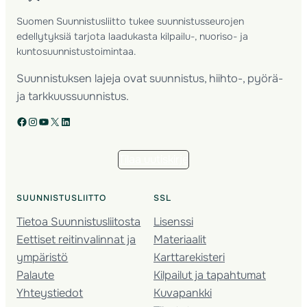
Suomen Suunnistusliitto tukee suunnistusseurojen
edellytyksiä tarjota laadukasta kilpailu-, nuoriso- ja
kuntosuunnistustoimintaa.
Suunnistuksen lajeja ovat suunnistus, hiihto-, pyörä-
ja tarkkuussuunnistus.
Facebook
Instagram
YouTube
X
LinkedIn
Tilaa uutiskirje
SUUNNISTUSLIITTO
SSL
Tietoa Suunnistusliitosta
Lisenssi
Eettiset reitinvalinnat ja
Materiaalit
ympäristö
Karttarekisteri
Palaute
Kilpailut ja tapahtumat
Yhteystiedot
Kuvapankki