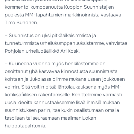
kommentoi kumppanuutta Kuopion Suunnistajien
puolesta MM-tapahtumien markkinoinnista vastaava
Timo Suhonen.
– Suunnistus on yksi pitkäaikaisimmista ja
tunnetuimmista urheilukumppanuuksistamme, vahvistaa
Pohjolan urheilupäällikkö Ari Koski.
– Kuluneena vuonna myös henkilöstömme on
osoittanut yhä kasvavaa kiinnostusta suunnistusta
kohtaan ja Jukolassa olimme mukana usean joukkueen
voimin. Sitä voitiin pitää lähtölaukauksena myös MM-
kotikisafiiliksen rakentamiselle. Kehittelemme varmasti
uusia ideoita kannustaaksemme lisää ihmisiä mukaan
suunnistuksen pariin, itse kukin osallistumaan omalla
tasollaan tai seuraamaan maailmanluokan
huipputapahtumia.