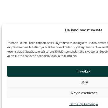
Hallinnoi suostumusta
Parhaan kokemuksen tarjoamiseksi käytämme teknologioita, kuten evästeit
käyttääksemme laitetietoja. Näiden tekniikoiden hyväksyminen antaa meille
kuten selauskäyttäytymistä tai yksilöllisiä tunnuksia tällä sivustolla. Su
voi vaikuttaa sivuston ominaisuuksiin ja toimintoihin.
Hyväksy
Kiellä
Näytä asetukset
Tietosuoja
Tietosuoja