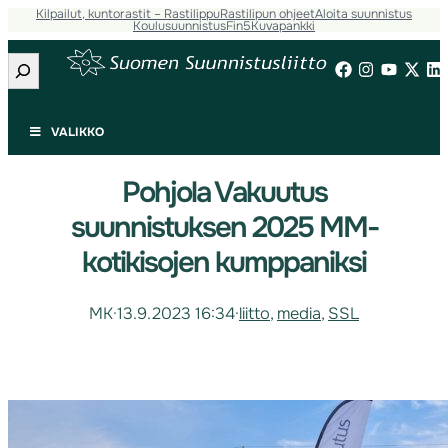
Kilpailut, kuntorastit – Rastilippu
Rastilipun ohjeet
Aloita suunnistus
Koulusuunnistus
Fin5
Kuvapankki
Etsi
VALIKKO
Pohjola Vakuutus
suunnistuksen 2025 MM-
kotikisojen kumppaniksi
MK
·
13.9.2023 16:34
·
liitto
, 
media
, 
SSL