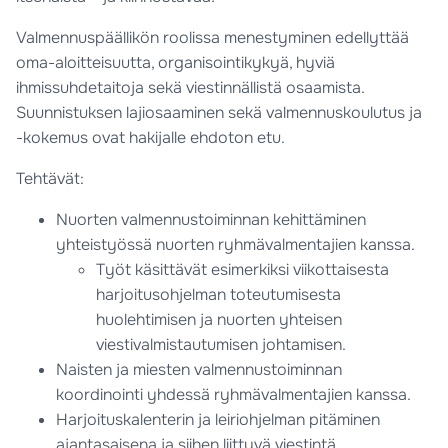
Valmennuspäällikön roolissa menestyminen edellyttää
oma-aloitteisuutta, organisointikykyä, hyviä
ihmissuhdetaitoja sekä viestinnällistä osaamista.
Suunnistuksen lajiosaaminen sekä valmennuskoulutus ja
-kokemus ovat hakijalle ehdoton etu.
Tehtävät:
Nuorten valmennustoiminnan kehittäminen
yhteistyössä nuorten ryhmävalmentajien kanssa.
Työt käsittävät esimerkiksi viikottaisesta
harjoitusohjelman toteutumisesta
huolehtimisen ja nuorten yhteisen
viestivalmistautumisen johtamisen.
Naisten ja miesten valmennustoiminnan
koordinointi yhdessä ryhmävalmentajien kanssa.
Harjoituskalenterin ja leiriohjelman pitäminen
ajantasaisena ja siihen liittyvä viestintä.