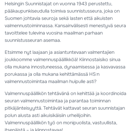
Helsingin Suunnistajat on vuonna 1943 perustettu,
pääkaupunkiseudulla toimiva suunnistusseura, joka on
Suomen johtavia seuroja sekä lasten että aikuisten
valmennustoiminnassa. Kansainvälisesti menestyvä seura
tavoittelee tulevina vuosina maailman parhaan
suunnistusseuran asemaa.
Etsimme nyt laajaan ja asiantuntevaan valmentajien
joukkoomme valmennuspäällikköä! Kiinnostaisiko sinua
olla mukana innostuneessa, dynaamisessa ja kasvavassa
porukassa ja olla mukana kehittämässä HS:n
valmennustoimintaa maailman huipulle asti?
Valmennuspäällikön tehtävänä on kehittää ja koordinoida
seuran valmennustoimintaa ja parantaa toiminnan
pitkäjänteisyyttä. Tehtävät kattavat seuran suunnistajan
polun alusta asti aikuisikäisiin urheilijoihin.
Valmennuspäällikön työ on monipuolista, vastuullista,
itsenäistä – ja kiinnostavaa!