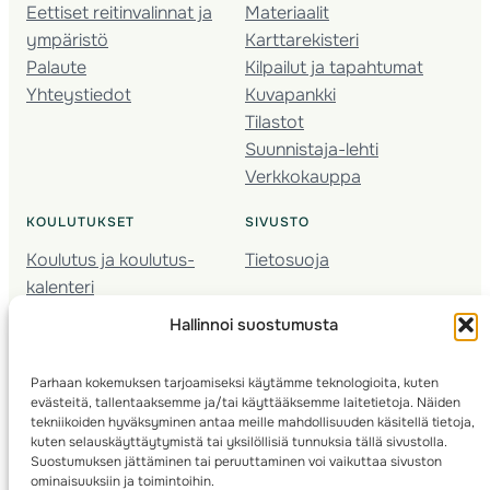
Eettiset reitinvalinnat ja
Materiaalit
ympäristö
Karttarekisteri
Palaute
Kilpailut ja tapahtumat
Yhteystiedot
Kuvapankki
Tilastot
Suunnistaja-lehti
Verkkokauppa
KOULUTUKSET
SIVUSTO
Koulutus ja koulutus­
Tietosuoja
kalenteri
Nuorison koulutukset
Hallinnoi suostumusta
Seura­kehittäminen
Valmentaja­koulutus
Parhaan kokemuksen tarjoamiseksi käytämme teknologioita, kuten
Kartoitus
evästeitä, tallentaaksemme ja/tai käyttääksemme laitetietoja. Näiden
Ratamestari
tekniikoiden hyväksyminen antaa meille mahdollisuuden käsitellä tietoja,
kuten selauskäyttäytymistä tai yksilöllisiä tunnuksia tällä sivustolla.
Suostumuksen jättäminen tai peruuttaminen voi vaikuttaa sivuston
Suomen Suunnistusliitto
© 2025 ·
· Valimotie 10, 00380 Helsinki, Finland
ominaisuuksiin ja toimintoihin.