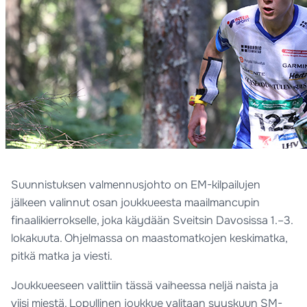
Suunnistuksen valmennusjohto on EM-kilpailujen
jälkeen valinnut osan joukkueesta maailmancupin
finaalikierrokselle, joka käydään Sveitsin Davosissa 1.–3.
lokakuuta. Ohjelmassa on maastomatkojen keskimatka,
pitkä matka ja viesti.
Joukkueeseen valittiin tässä vaiheessa neljä naista ja
viisi miestä. Lopullinen joukkue valitaan syyskuun SM-