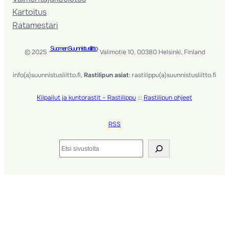
Kartoitus
Ratamestari
Suomen Suunnistusliitto
© 2025 ·
· Valimotie 10, 00380 Helsinki, Finland
info(a)suunnistusliitto.fi,
Rastilipun asiat
: rastilippu(a)suunnistusliitto.fi
Kilpailut ja kuntorastit – Rastilippu
:::
Rastilipun ohjeet
RSS
Etsi