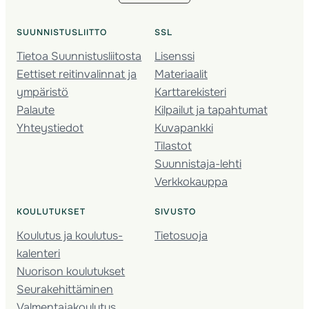
SUUNNISTUSLIITTO
SSL
Tietoa Suunnistusliitosta
Lisenssi
Eettiset reitinvalinnat ja
Materiaalit
ympäristö
Karttarekisteri
Palaute
Kilpailut ja tapahtumat
Yhteystiedot
Kuvapankki
Tilastot
Suunnistaja-lehti
Verkkokauppa
KOULUTUKSET
SIVUSTO
Koulutus ja koulutus­
Tietosuoja
kalenteri
Nuorison koulutukset
Seura­kehittäminen
Valmentaja­koulutus