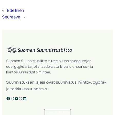
«
Edellinen
Seuraava
»
Suomen Suunnistusliitto tukee suunnistusseurojen
edellytyksiä tarjota laadukasta kilpailu-, nuoriso- ja
kuntosuunnistustoimintaa.
Suunnistuksen lajeja ovat suunnistus, hiihto-, pyörä-
ja tarkkuussuunnistus.
Facebook
Instagram
YouTube
X
LinkedIn
Tilaa uutiskirje