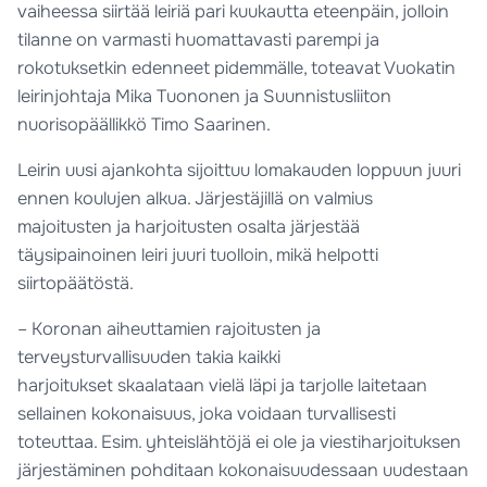
vaiheessa siirtää leiriä pari kuukautta eteenpäin, jolloin
tilanne on varmasti huomattavasti parempi ja
rokotuksetkin edenneet pidemmälle, toteavat Vuokatin
leirinjohtaja Mika Tuononen ja Suunnistusliiton
nuorisopäällikkö Timo Saarinen.
Leirin uusi ajankohta sijoittuu lomakauden loppuun juuri
ennen koulujen alkua. Järjestäjillä on valmius
majoitusten ja harjoitusten osalta järjestää
täysipainoinen leiri juuri tuolloin, mikä helpotti
siirtopäätöstä.
– Koronan aiheuttamien rajoitusten ja
terveysturvallisuuden takia kaikki
harjoitukset skaalataan vielä läpi ja tarjolle laitetaan
sellainen kokonaisuus, joka voidaan turvallisesti
toteuttaa. Esim. yhteislähtöjä ei ole ja viestiharjoituksen
järjestäminen pohditaan kokonaisuudessaan uudestaan