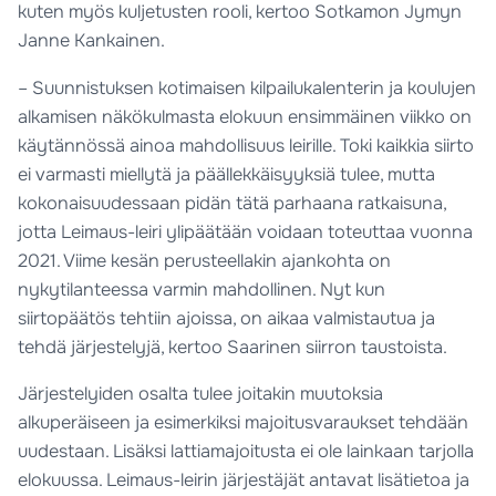
kuten myös kuljetusten rooli, kertoo Sotkamon Jymyn
Janne Kankainen.
– Suunnistuksen kotimaisen kilpailukalenterin ja koulujen
alkamisen näkökulmasta elokuun ensimmäinen viikko on
käytännössä ainoa mahdollisuus leirille. Toki kaikkia siirto
ei varmasti miellytä ja päällekkäisyyksiä tulee, mutta
kokonaisuudessaan pidän tätä parhaana ratkaisuna,
jotta Leimaus-leiri ylipäätään voidaan toteuttaa vuonna
2021. Viime kesän perusteellakin ajankohta on
nykytilanteessa varmin mahdollinen. Nyt kun
siirtopäätös tehtiin ajoissa, on aikaa valmistautua ja
tehdä järjestelyjä, kertoo Saarinen siirron taustoista.
Järjestelyiden osalta tulee joitakin muutoksia
alkuperäiseen ja esimerkiksi majoitusvaraukset tehdään
uudestaan. Lisäksi lattiamajoitusta ei ole lainkaan tarjolla
elokuussa. Leimaus-leirin järjestäjät antavat lisätietoa ja