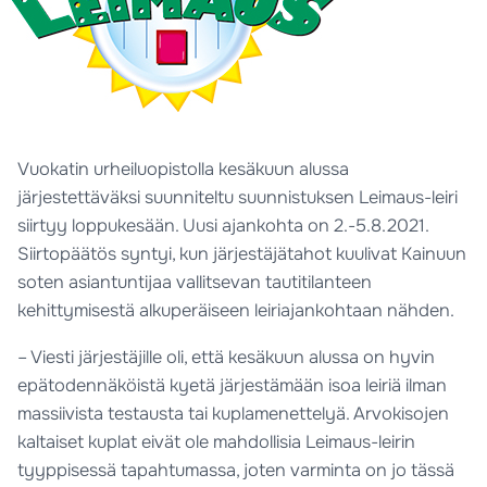
Vuokatin urheiluopistolla kesäkuun alussa
järjestettäväksi suunniteltu suunnistuksen Leimaus-leiri
siirtyy loppukesään. Uusi ajankohta on 2.-5.8.2021.
Siirtopäätös syntyi, kun järjestäjätahot kuulivat Kainuun
soten asiantuntijaa vallitsevan tautitilanteen
kehittymisestä alkuperäiseen leiriajankohtaan nähden.
– Viesti järjestäjille oli, että kesäkuun alussa on hyvin
epätodennäköistä kyetä järjestämään isoa leiriä ilman
massiivista testausta tai kuplamenettelyä. Arvokisojen
kaltaiset kuplat eivät ole mahdollisia Leimaus-leirin
tyyppisessä tapahtumassa, joten varminta on jo tässä