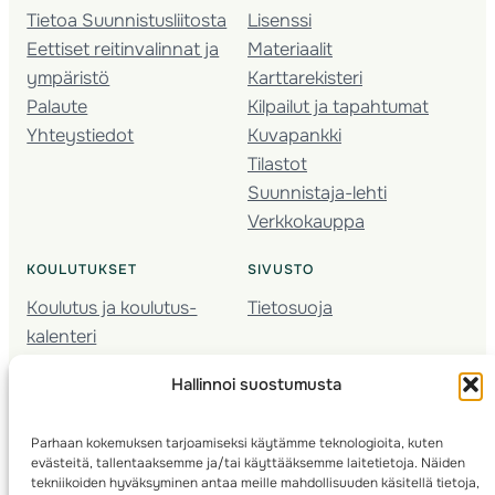
Tietoa Suunnistusliitosta
Lisenssi
Eettiset reitinvalinnat ja
Materiaalit
ympäristö
Karttarekisteri
Palaute
Kilpailut ja tapahtumat
Yhteystiedot
Kuvapankki
Tilastot
Suunnistaja-lehti
Verkkokauppa
KOULUTUKSET
SIVUSTO
Koulutus ja koulutus­
Tietosuoja
kalenteri
Nuorison koulutukset
Hallinnoi suostumusta
Seura­kehittäminen
Valmentaja­koulutus
Parhaan kokemuksen tarjoamiseksi käytämme teknologioita, kuten
Kartoitus
evästeitä, tallentaaksemme ja/tai käyttääksemme laitetietoja. Näiden
Ratamestari
tekniikoiden hyväksyminen antaa meille mahdollisuuden käsitellä tietoja,