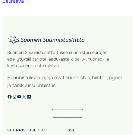
Seuraava
»
Suomen Suunnistusliitto tukee suunnistusseurojen
edellytyksiä tarjota laadukasta kilpailu-, nuoriso- ja
kuntosuunnistustoimintaa.
Suunnistuksen lajeja ovat suunnistus, hiihto-, pyörä-
ja tarkkuussuunnistus.
Facebook
Instagram
YouTube
X
LinkedIn
Tilaa uutiskirje
SUUNNISTUSLIITTO
SSL