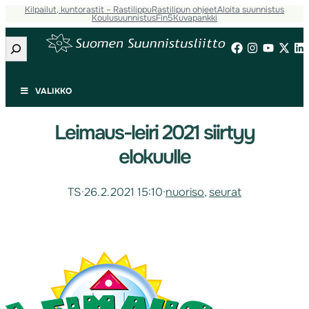
Kilpailut, kuntorastit – Rastilippu
Rastilipun ohjeet
Aloita suunnistus
Koulusuunnistus
Fin5
Kuvapankki
Etsi
VALIKKO
Leimaus-leiri 2021 siirtyy
elokuulle
TS
·
26.2.2021 15:10
·
nuoriso
, 
seurat