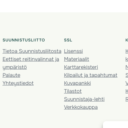
SUUNNISTUSLIITTO
SSL
Tietoa Suunnistusliitosta
Lisenssi
K
Eettiset reitinvalinnat ja
Materiaalit
k
ympäristö
Karttarekisteri
Palaute
Kilpailut ja tapahtumat
Yhteystiedot
Kuvapankki
V
Tilastot
K
Suunnistaja-lehti
Verkkokauppa