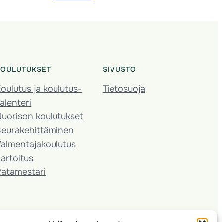
KOULUTUKSET
SIVUSTO
oulutus ja koulutus­
Tietosuoja
alenteri
Nuorison koulutukset
Seura­kehittäminen
almentaja­koulutus
artoitus
Ratamestari