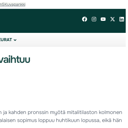
in5
Kuvapankki
EURAT
vaihtuu
an ja kahden pronssin myötä mitalitilaston kolmonen
alaisen sopimus loppuu huhtikuun lopussa, eikä hän