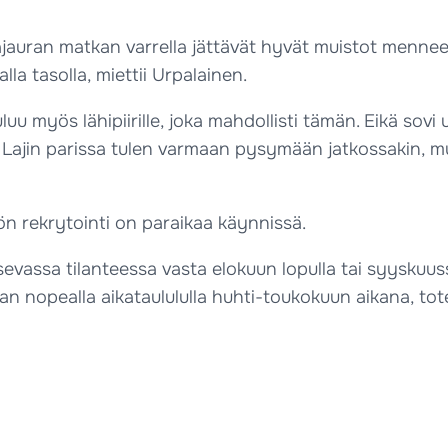
tajauran matkan varrella jättävät hyvät muistot mennee
la tasolla, miettii Urpalainen.
uluu myös lähipiirille, joka mahdollisti tämän. Eikä s
 Lajin parissa tulen varmaan pysymään jatkossakin, mu
n rekrytointi on paraikaa käynnissä.
sevassa tilanteessa vasta elokuun lopulla tai syyskuus
 nopealla aikataulululla huhti-toukokuun aikana, tote