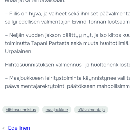
enää jatka tehtävässään.
– Fiilis on hyvä, ja vaiheet sekä ihmiset päävalmen
säilyi edellisen valmentajan Eivind Tonnan luotsaamal
– Neljän vuoden jakson päättyy nyt, ja iso kiitos ku
toiminutta Tapani Partasta sekä muuta huoltotiimiä.
Urpalainen.
Hiihtosuunnistuksen valmennus- ja huoltohenkilöstö
– Maajoukkueen leiritystoiminta käynnistynee vallit
päävalmentajarekrytointi päätökseen mahdollisimman
hiihtosuunnistus
maajoukkue
päävalmentaja
«
Edellinen