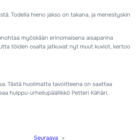
stä. Todella hieno jakso on takana, ja menestyskin
ovi unohtaa myöskään erinomaisena aisaparina
tta töiden osalta jatkuvat nyt muut kuviot, kertoo
sa. Tästä huolimatta tavoitteena on saattaa
aa huippu-urheilupäällikkö Petteri Kähäri.
Seuraava
»