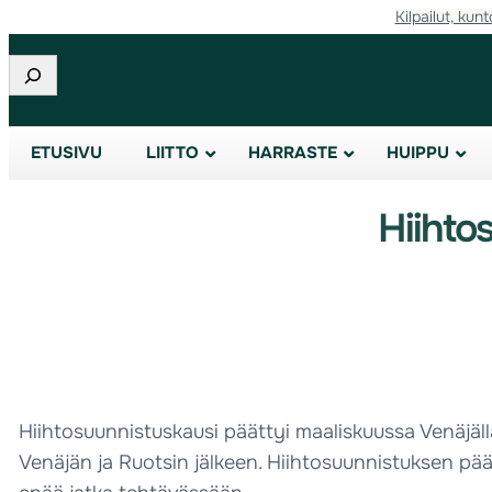
Kilpailut, kunt
Etsi
ETUSIVU
LIITTO
HARRASTE
HUIPPU
Hiihto
Hiihtosuunnistuskausi päättyi maaliskuussa Venäjäl
Venäjän ja Ruotsin jälkeen. Hiihtosuunnistuksen pä