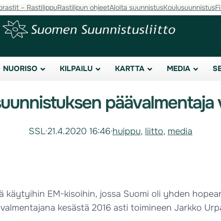
orastit – Rastilippu
Rastilipun ohjeet
Aloita suunnistus
Koulusuunnistus
F
NUORISO
KILPAILU
KARTTA
MEDIA
S
suunnistuksen päävalmentaja 
SSL
·
21.4.2020 16:46
·
huippu
, 
liitto
, 
media
lä käytyihin EM-kisoihin, jossa Suomi oli yhden hope
ävalmentajana kesästä 2016 asti toimineen Jarkko Urp