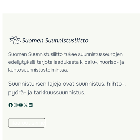
Suomen Suunnistusliitto tukee suunnistusseurojen
edellytyksiä tarjota laadukasta kilpailu-, nuoriso- ja
kuntosuunnistustoimintaa.
Suunnistuksen lajeja ovat suunnistus, hiihto-,
pyörä- ja tarkkuussuunnistus.
Facebook
Instagram
YouTube
X
LinkedIn
Tilaa uutiskirje