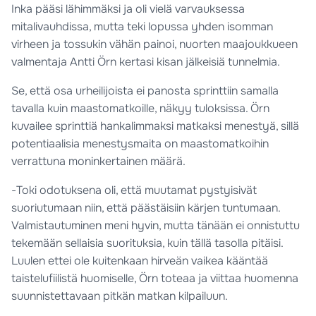
Inka pääsi lähimmäksi ja oli vielä varvauksessa
mitalivauhdissa, mutta teki lopussa yhden isomman
virheen ja tossukin vähän painoi, nuorten maajoukkueen
valmentaja Antti Örn kertasi kisan jälkeisiä tunnelmia.
Se, että osa urheilijoista ei panosta sprinttiin samalla
tavalla kuin maastomatkoille, näkyy tuloksissa. Örn
kuvailee sprinttiä hankalimmaksi matkaksi menestyä, sillä
potentiaalisia menestysmaita on maastomatkoihin
verrattuna moninkertainen määrä.
-Toki odotuksena oli, että muutamat pystyisivät
suoriutumaan niin, että päästäisiin kärjen tuntumaan.
Valmistautuminen meni hyvin, mutta tänään ei onnistuttu
tekemään sellaisia suorituksia, kuin tällä tasolla pitäisi.
Luulen ettei ole kuitenkaan hirveän vaikea kääntää
taistelufiilistä huomiselle, Örn toteaa ja viittaa huomenna
suunnistettavaan pitkän matkan kilpailuun.