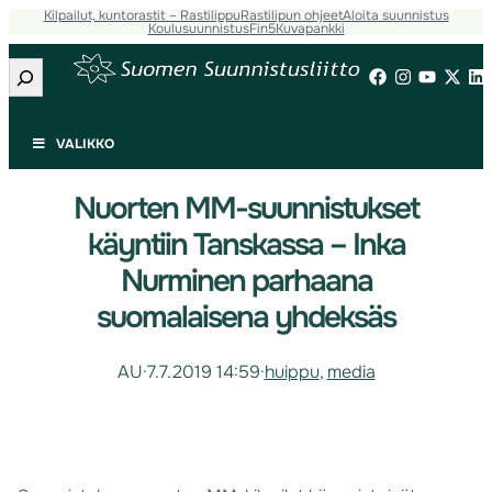
Kilpailut, kuntorastit – Rastilippu
Rastilipun ohjeet
Aloita suunnistus
Koulusuunnistus
Fin5
Kuvapankki
Etsi
VALIKKO
Nuorten MM-suunnistukset
käyntiin Tanskassa – Inka
Nurminen parhaana
suomalaisena yhdeksäs
AU
·
7.7.2019 14:59
·
huippu
, 
media