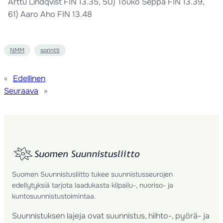
Arttu Lindqvist FIN 13.35, 50) Touko Seppä FIN 13.39,
61) Aaro Aho FIN 13.48
NMM
sprintti
«
Edellinen
Seuraava
»
Suomen Suunnistusliitto tukee suunnistusseurojen
edellytyksiä tarjota laadukasta kilpailu-, nuoriso- ja
kuntosuunnistustoimintaa.
Suunnistuksen lajeja ovat suunnistus, hiihto-, pyörä- ja