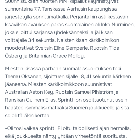
Suunnistuksen nuorten MM-kilpailut käynnistyivät
sunnuntaina 7.7. Tanskassa Aarhusin kaupungissa
järjestetyllä sprinttimatkalla. Perjantaihin asti kestävän
kisaviikon avauksen paras suomalainen oli Inka Nurminen,
joka sijoittui sarjansa yhdeksänneksi ja jäi kisan
voittajalle 34 sekuntia. Naisten kisan kärkikolmikon
muodostivat Sveitsin Eline Gemperle, Ruotsin Tilda
Ösberg ja Britannian Grace Molloy.
Miesten kisassa parhaan suomalaissuorituksen teki
Teemu Oksanen, sijoittuen sijalle 18, 41 sekuntia kärkeen
jääneenä. Miesten kärkikolmikkoon suunnistivat
Australian Aston Key, Ruotsin Samuel Pihlström ja
Ranskan Guilhem Elias. Sprintti on osoittautunut usein
haasteellisimmaksi matkaksi Suomen joukkueelle ja sitä
se oli tälläkin kertaa.
-Oli tosi vaikea sprintti. Ei oltu taidollisesti ajan hermolla,
eikä joukkueelta nähty yhtään virheetöntä suoritusta.