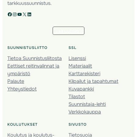
tarkkuussuunnistus.
Facebook
Instagram
YouTube
X
LinkedIn
Tilaa uutiskirje
SUUNNISTUSLIITTO
SSL
Tietoa Suunnistusliitosta
Lisenssi
Eettiset reitinvalinnat ja
Materiaalit
ympäristö
Karttarekisteri
Palaute
Kilpailut ja tapahtumat
Yhteystiedot
Kuvapankki
Tilastot
Suunnistaja-lehti
Verkkokauppa
KOULUTUKSET
SIVUSTO
Koulutus ja koulutus­
Tietosuoja