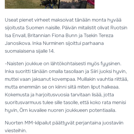
Useat pienet virheet maksoivat tänään monta hyvää
sijoitusta Suomen naisille. Päivän mitalistit olivat Ruotsin
Isa Envall, Britannian Fiona Bunn ja Tsekin Tereza
Janosikova. Inka Nurminen sijoittui parhaana
suomalaisena sijalle 14.
-Naisten joukkue on lähtökohtaisesti myös fyysinen.
Inka suoritti tänään omalla tasollaan ja Siiri juoksi hyvin,
muttei vaan jaksanut kovempaa. Muillakin vauhtia riittää,
mutta enemmän se on kiinni siitä miten liput halkeaa.
Kokemusta ja harjoitusvuosia tarvitaan lisää, jotta
suoritusvarmuus tulee sille tasolle, että koko rata menisi
hyvin, Örn kuvailee nuoren joukkueen potentiaalia.
Nuorten MM-kilpailut päättyvät perjantaina juostaviin
viesteihin.