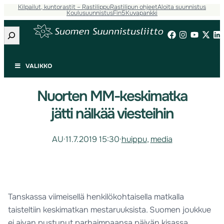
Kilpailut, kuntorastit – Rastilippu
Rastilipun ohjeet
Aloita suunnistus
Koulusuunnistus
Fin5
Kuvapankki
Etsi
VALIKKO
Nuorten MM-keskimatka
jätti nälkää viesteihin
AU
·
11.7.2019 15:30
·
huippu
, 
media
Tanskassa viimeisellä henkilökohtaisella matkalla
taisteltiin keskimatkan mestaruuksista. Suomen joukkue
ei aivan pystynyt parhaimpaansa päivän kisassa.