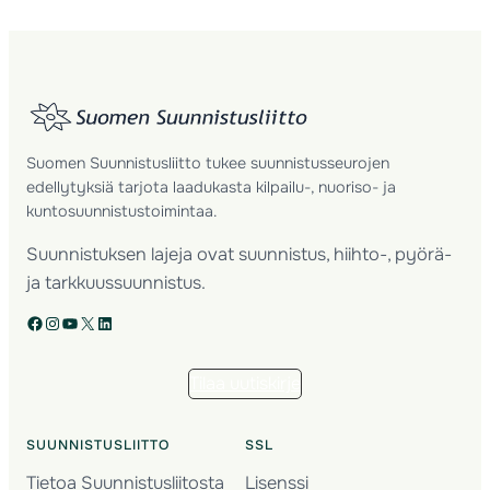
Suomen Suunnistusliitto tukee suunnistusseurojen
edellytyksiä tarjota laadukasta kilpailu-, nuoriso- ja
kuntosuunnistustoimintaa.
Suunnistuksen lajeja ovat suunnistus, hiihto-, pyörä-
ja tarkkuussuunnistus.
Facebook
Instagram
YouTube
X
LinkedIn
Tilaa uutiskirje
SUUNNISTUSLIITTO
SSL
Tietoa Suunnistusliitosta
Lisenssi