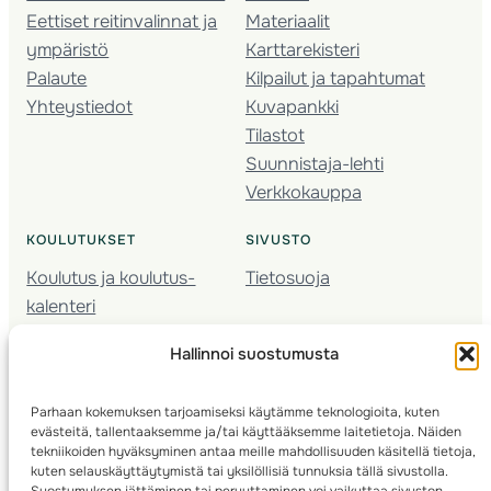
Eettiset reitinvalinnat ja
Materiaalit
ympäristö
Karttarekisteri
Palaute
Kilpailut ja tapahtumat
Yhteystiedot
Kuvapankki
Tilastot
Suunnistaja-lehti
Verkkokauppa
KOULUTUKSET
SIVUSTO
Koulutus ja koulutus­
Tietosuoja
kalenteri
Nuorison koulutukset
Hallinnoi suostumusta
Seura­kehittäminen
Valmentaja­koulutus
Parhaan kokemuksen tarjoamiseksi käytämme teknologioita, kuten
Kartoitus
evästeitä, tallentaaksemme ja/tai käyttääksemme laitetietoja. Näiden
Ratamestari
tekniikoiden hyväksyminen antaa meille mahdollisuuden käsitellä tietoja,
kuten selauskäyttäytymistä tai yksilöllisiä tunnuksia tällä sivustolla.