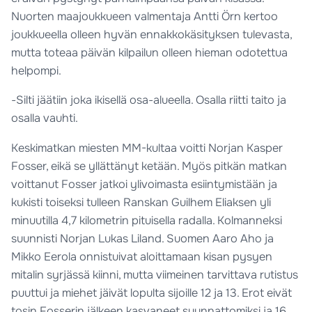
Nuorten maajoukkueen valmentaja Antti Örn kertoo
joukkueella olleen hyvän ennakkokäsityksen tulevasta,
mutta toteaa päivän kilpailun olleen hieman odotettua
helpompi.
-Silti jäätiin joka ikisellä osa-alueella. Osalla riitti taito ja
osalla vauhti.
Keskimatkan miesten MM-kultaa voitti Norjan Kasper
Fosser, eikä se yllättänyt ketään. Myös pitkän matkan
voittanut Fosser jatkoi ylivoimasta esiintymistään ja
kukisti toiseksi tulleen Ranskan Guilhem Eliaksen yli
minuutilla 4,7 kilometrin pituisella radalla. Kolmanneksi
suunnisti Norjan Lukas Liland. Suomen Aaro Aho ja
Mikko Eerola onnistuivat aloittamaan kisan pysyen
mitalin syrjässä kiinni, mutta viimeinen tarvittava rutistus
puuttui ja miehet jäivät lopulta sijoille 12 ja 13. Erot eivät
tosin Fosserin jälkeen kasvaneet suunnattomiksi ja 16