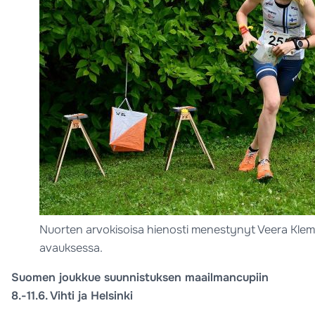
Nuorten arvokisoisa hienosti menestynyt Veera Kle
avauksessa.
Suomen joukkue suunnistuksen maailmancupiin
8.-11.6. Vihti ja Helsinki