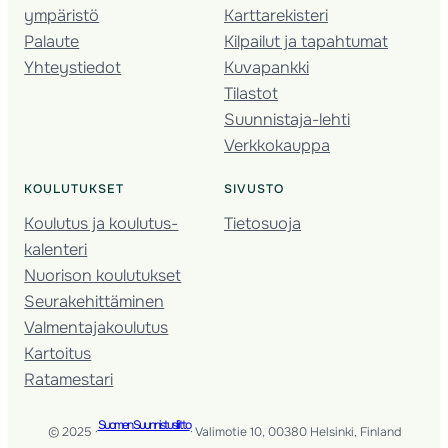
ympäristö
Karttarekisteri
Palaute
Kilpailut ja tapahtumat
Yhteystiedot
Kuvapankki
Tilastot
Suunnistaja-lehti
Verkkokauppa
KOULUTUKSET
SIVUSTO
Koulutus ja koulutus­
Tietosuoja
kalenteri
Nuorison koulutukset
Seura­kehittäminen
Valmentaja­koulutus
Kartoitus
Ratamestari
Suomen Suunnistusliitto
© 2025 ·
· Valimotie 10, 00380 Helsinki, Finland