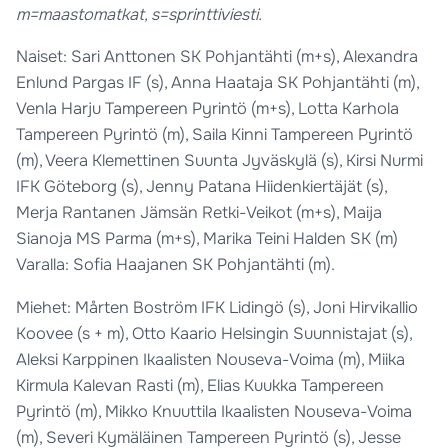
m=maastomatkat, s=sprinttiviesti.
Naiset: Sari Anttonen SK Pohjantähti (m+s), Alexandra
Enlund Pargas IF (s), Anna Haataja SK Pohjantähti (m),
Venla Harju Tampereen Pyrintö (m+s), Lotta Karhola
Tampereen Pyrintö (m), Saila Kinni Tampereen Pyrintö
(m), Veera Klemettinen Suunta Jyväskylä (s), Kirsi Nurmi
IFK Göteborg (s), Jenny Patana Hiidenkiertäjät (s),
Merja Rantanen Jämsän Retki-Veikot (m+s), Maija
Sianoja MS Parma (m+s), Marika Teini Halden SK (m)
Varalla: Sofia Haajanen SK Pohjantähti (m).
Miehet: Mårten Boström IFK Lidingö (s), Joni Hirvikallio
Koovee (s + m), Otto Kaario Helsingin Suunnistajat (s),
Aleksi Karppinen Ikaalisten Nouseva-Voima (m), Miika
Kirmula Kalevan Rasti (m), Elias Kuukka Tampereen
Pyrintö (m), Mikko Knuuttila Ikaalisten Nouseva-Voima
(m), Severi Kymäläinen Tampereen Pyrintö (s), Jesse