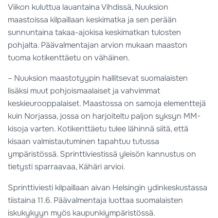
Viikon kuluttua lauantaina Vihdissä, Nuuksion
maastoissa kilpaillaan keskimatka ja sen perään
sunnuntaina takaa-ajokisa keskimatkan tulosten
pohjalta. Päävalmentajan arvion mukaan maaston
tuoma kotikenttäetu on vähäinen.
– Nuuksion maastotyypin hallitsevat suomalaisten
lisäksi muut pohjoismaalaiset ja vahvimmat
keskieurooppalaiset. Maastossa on samoja elementtejä
kuin Norjassa, jossa on harjoiteltu paljon syksyn MM-
kisoja varten. Kotikenttäetu tulee lähinnä siitä, että
kisaan valmistautuminen tapahtuu tutussa
ympäristössä. Sprinttiviestissä yleisön kannustus on
tietysti sparraavaa, Kähäri arvioi.
Sprinttiviesti kilpaillaan aivan Helsingin ydinkeskustassa
tiistaina 11.6. Päävalmentaja luottaa suomalaisten
iskukykyyn myös kaupunkiympäristössä.