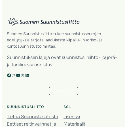
Suomen Suunnistusliitto tukee suunnistusseurojen
edellytyksiä tarjota laadukasta kilpailu-, nuoriso- ja
kuntosuunnistustoimintaa.
Suunnistuksen lajeja ovat suunnistus, hiihto-, pyörä-
ja tarkkuussuunnistus.
Facebook
Instagram
YouTube
X
LinkedIn
Tilaa uutiskirje
SUUNNISTUSLIITTO
SSL
Tietoa Suunnistusliitosta
Lisenssi
Eettiset reitinvalinnat ja
Materiaalit