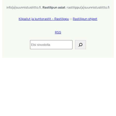
info(a)suunnistusliitto.fi,
Rastilipun asiat
: rastilippu(a)suunnistusliitto.fi
Kilpailut ja kuntorastit – Rastilippu
:::
Rastilipun ohjeet
RSS
Etsi