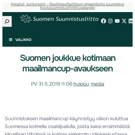
Kilpailut, kuntorastit – Rastilippu
Rastilipun ohjeet
Aloita suunnistus
Koulusuunnistus
Fin5
Kuvapankki
Etsi
VALIKKO
Suomen joukkue kotimaan
maailmancup-avaukseen
PV
·
31.5.2019 11:06
·
huippu
, 
media
Suunnistuksen maailmancup käynnistyy viikon kuluttua
Suomessa kolmella osakilpailulla, joista kaksi ensimmäistä
kilpaillaan Vihdissä ja kolmas Helsingin ydinkeskustassa.