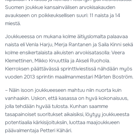
Suomen joukkue kansainvälisen arvokisakauden
avaukseen on poikkeuksellisen suuri: 11 naista ja 14
miestä.
Joukkueessa on mukana kolme äitiyslomalta palaavaa
naista eli Venla Harju, Merja Rantanen ja Saila Kinni sekä
kolme ensikertalaista aikuisten arvokisatasolla: Veera
Klemettinen, Mikko Knuuttila ja Akseli Ruohola.
Kierroksen päättävässä sprinttiviestissä nähdään myös
vuoden 2013 sprintin maailmanmestari Mårten Boström.
– Näin isoon joukkueeseen mahtuu niin nuorta kuin
vanhaakin. Uskon, että kasassa on hyvä kokonaisuus,
jolla tehdään hyvää tulosta. Kunhan saamme
tasapainoiset suoritukset aikaisiksi, löytyy joukkueesta
potentiaalia kärkisijoituksiin, luottaa maajoukkueen
päävalmentaja Petteri Kähäri.