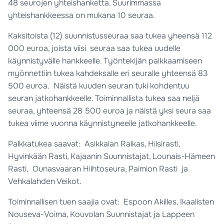
48 seurojen yhteishanketta. Suurimmassa
yhteishankkeessa on mukana 10 seuraa.
Kaksitoista (12) suunnistusseuraa saa tukea yheensä 112
000 euroa, joista viisi seuraa saa tukea uudelle
käynnistyvälle hankkeelle. Työntekijän palkkaamiseen
myönnettiin tukea kahdeksalle eri seuralle yhteensä 83
500 euroa. Näistä kuuden seuran tuki kohdentuu
seuran jatkohankkeelle. Toiminnallista tukea saa neljä
seuraa, yhteensä 28 500 euroa ja näistä yksi seura saa
tukea viime vuonna käynnistyneelle jatkohankkeelle.
Palkkatukea saavat: Asikkalan Raikas, Hiisirasti,
Hyvinkään Rasti, Kajaanin Suunnistajat, Lounais-Hämeen
Rasti, Ounasvaaran Hiihtoseura, Paimion Rasti ja
Vehkalahden Veikot.
Toiminnallisen tuen saajia ovat: Espoon Akilles, Ikaalisten
Nouseva-Voima, Kouvolan Suunnistajat ja Lappeen