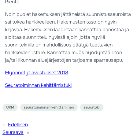
Riento.
Noin puolet hakemuksen jättäneistä suunnistusseuroista
sai tukea hankkeelleen. Hakemusten taso on hyvin
kirjavaa. Hakemuksen laadintaan kannattaa panostaa ja
aloittaa suunnittelu hyvissä ajoin, jotta hyvillä
suunnitelmilla on mahdollisuus päätyä tuettavien
hankkeiden listalle. Kannattaa myös hyödyntää liiton
ja/tai liikunnan aluejärjestöjen tarjoama sparrausapu.
Myönnetyt avustukset 2018
Seuratoiminnan kehittämistuki
OKM
seuratoiminnan kehittäminen
seuratuki
«
Edellinen
Seuraava
»