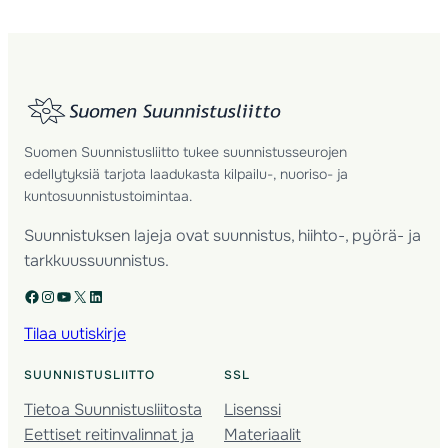
Suomen Suunnistusliitto tukee suunnistusseurojen
edellytyksiä tarjota laadukasta kilpailu-, nuoriso- ja
kuntosuunnistustoimintaa.
Suunnistuksen lajeja ovat suunnistus, hiihto-, pyörä- ja
tarkkuussuunnistus.
Facebook
Instagram
YouTube
X
LinkedIn
Tilaa uutiskirje
SUUNNISTUSLIITTO
SSL
Tietoa Suunnistusliitosta
Lisenssi
Eettiset reitinvalinnat ja
Materiaalit