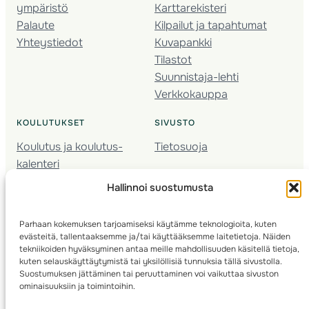
ympäristö
Karttarekisteri
Palaute
Kilpailut ja tapahtumat
Yhteystiedot
Kuvapankki
Tilastot
Suunnistaja-lehti
Verkkokauppa
KOULUTUKSET
SIVUSTO
Koulutus ja koulutus­
Tietosuoja
kalenteri
Nuorison koulutukset
Hallinnoi suostumusta
Seura­kehittäminen
Valmentaja­koulutus
Parhaan kokemuksen tarjoamiseksi käytämme teknologioita, kuten
Kartoitus
evästeitä, tallentaaksemme ja/tai käyttääksemme laitetietoja. Näiden
Ratamestari
tekniikoiden hyväksyminen antaa meille mahdollisuuden käsitellä tietoja,
kuten selauskäyttäytymistä tai yksilöllisiä tunnuksia tällä sivustolla.
Suostumuksen jättäminen tai peruuttaminen voi vaikuttaa sivuston
Suomen Suunnistusliitto
© 2025 ·
· Valimotie 10, 00380 Helsinki, Finland
ominaisuuksiin ja toimintoihin.