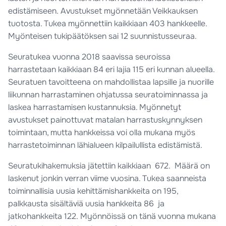
edistämiseen. Avustukset myönnetään Veikkauksen
tuotosta. Tukea myönnettiin kaikkiaan 403 hankkeelle.
Myönteisen tukipäätöksen sai 12 suunnistusseuraa.
Seuratukea vuonna 2018 saavissa seuroissa
harrastetaan kaikkiaan 84 eri lajia 115 eri kunnan alueella.
Seuratuen tavoitteena on mahdollistaa lapsille ja nuorille
liikunnan harrastaminen ohjatussa seuratoiminnassa ja
laskea harrastamisen kustannuksia. Myönnetyt
avustukset painottuvat matalan harrastuskynnyksen
toimintaan, mutta hankkeissa voi olla mukana myös
harrastetoiminnan lähialueen kilpailullista edistämistä.
Seuratukihakemuksia jätettiin kaikkiaan 672. Määrä on
laskenut jonkin verran viime vuosina. Tukea saanneista
toiminnallisia uusia kehittämishankkeita on 195,
palkkausta sisältäviä uusia hankkeita 86 ja
jatkohankkeita 122. Myönnöissä on tänä vuonna mukana