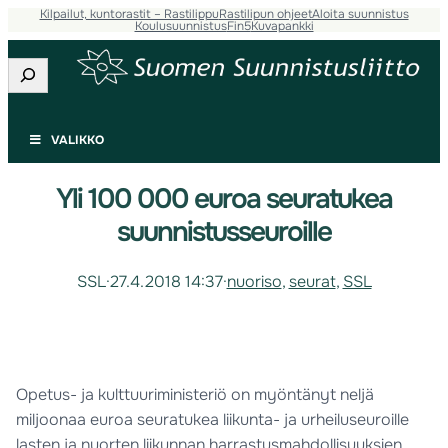
Kilpailut, kuntorastit – Rastilippu
Rastilipun ohjeet
Aloita suunnistus
Koulusuunnistus
Fin5
Kuvapankki
Etsi
VALIKKO
Yli 100 000 euroa seuratukea
suunnistusseuroille
SSL
·
27.4.2018 14:37
·
nuoriso
, 
seurat
, 
SSL
Opetus- ja kulttuuriministeriö on myöntänyt neljä
miljoonaa euroa seuratukea liikunta- ja urheiluseuroille
lasten ja nuorten liikunnan harrastusmahdollisuuksien