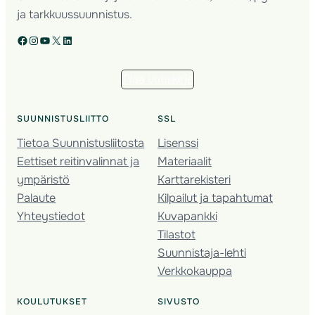
ja tarkkuussuunnistus.
Facebook
Instagram
YouTube
X
LinkedIn
Tilaa uutiskirje
SUUNNISTUSLIITTO
SSL
Tietoa Suunnistusliitosta
Lisenssi
Eettiset reitinvalinnat ja
Materiaalit
ympäristö
Karttarekisteri
Palaute
Kilpailut ja tapahtumat
Yhteystiedot
Kuvapankki
Tilastot
Suunnistaja-lehti
Verkkokauppa
KOULUTUKSET
SIVUSTO