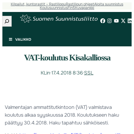
Kilpailut, kuntorastit – Rastilippu
Rastilipun ohjeet
Aloita suunnistus
Koulusuunnistus
Fin5
Kuvapankki
Etsi
VALIKKO
VAT-koulutus Kisakalliossa
KLin
·
17.4.2018 8:36
·
SSL
Valmentajan ammattitutkintoon (VAT) valmistava
koulutus alkaa syyskuussa 2018. Koulutukseen haku
päättyy 30.4.2018. Haku tapahtuu sähköisesti.