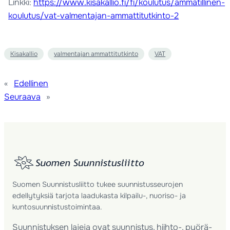
Linkki:
https://www.kisakallio.fi/fi/koulutus/ammatillinen-
koulutus/vat-valmentajan-ammattitutkinto-2
Kisakallio
valmentajan ammattitutkinto
VAT
«
Edellinen
Seuraava
»
Suomen Suunnistusliitto tukee suunnistusseurojen
edellytyksiä tarjota laadukasta kilpailu-, nuoriso- ja
kuntosuunnistustoimintaa.
Suunnistuksen lajeja ovat suunnistus, hiihto-, pyörä-