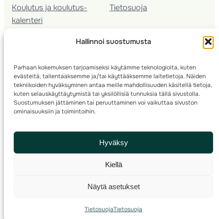
Koulutus ja koulutus­
Tietosuoja
kalenteri
Nuorison koulutukset
Hallinnoi suostumusta
Seura­kehittäminen
Valmentaja­koulutus
Parhaan kokemuksen tarjoamiseksi käytämme teknologioita, kuten
Kartoitus
evästeitä, tallentaaksemme ja/tai käyttääksemme laitetietoja. Näiden
Ratamestari
tekniikoiden hyväksyminen antaa meille mahdollisuuden käsitellä tietoja,
kuten selauskäyttäytymistä tai yksilöllisiä tunnuksia tällä sivustolla.
Suostumuksen jättäminen tai peruuttaminen voi vaikuttaa sivuston
Suomen Suunnistusliitto
© 2025 ·
· Valimotie 10, 00380 Helsinki, Finland
ominaisuuksiin ja toimintoihin.
info(a)suunnistusliitto.fi,
: rastilippu(a)suunnistusliitto.fi
Rastilipun asiat
Hyväksy
Kilpailut ja kuntorastit – Rastilippu
:::
Rastilipun ohjeet
Kiellä
RSS
Näytä asetukset
Etsi
Tietosuoja
Tietosuoja