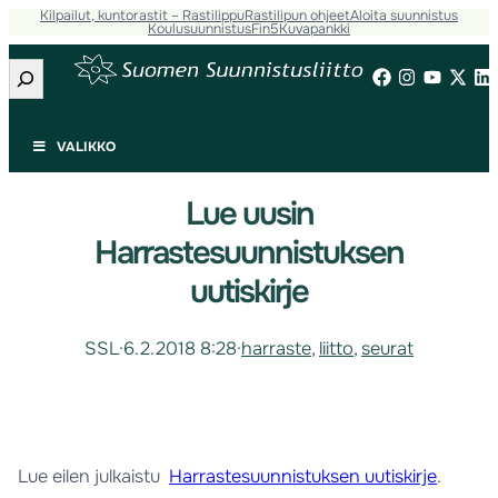
Kilpailut, kuntorastit – Rastilippu
Rastilipun ohjeet
Aloita suunnistus
Koulusuunnistus
Fin5
Kuvapankki
Etsi
VALIKKO
Lue uusin
Harrastesuunnistuksen
uutiskirje
SSL
·
6.2.2018 8:28
·
harraste
, 
liitto
, 
seurat
Lue eilen julkaistu
Harrastesuunnistuksen uutiskirje
.