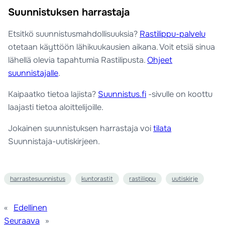
Suunnistuksen harrastaja
Etsitkö suunnistusmahdollisuuksia?
Rastilippu-palvelu
otetaan käyttöön lähikuukausien aikana. Voit etsiä sinua
lähellä olevia tapahtumia Rastilipusta.
Ohjeet
suunnistajalle
.
Kaipaatko tietoa lajista?
Suunnistus.fi
-sivulle on koottu
laajasti tietoa aloittelijoille.
Jokainen suunnistuksen harrastaja voi
tilata
Suunnistaja-uutiskirjeen.
harrastesuunnistus
kuntorastit
rastilippu
uutiskirje
«
Edellinen
Seuraava
»