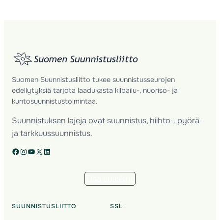
Suomen Suunnistusliitto tukee suunnistusseurojen
edellytyksiä tarjota laadukasta kilpailu-, nuoriso- ja
kuntosuunnistustoimintaa.
Suunnistuksen lajeja ovat suunnistus, hiihto-, pyörä-
ja tarkkuussuunnistus.
Facebook
Instagram
YouTube
X
LinkedIn
Tilaa uutiskirje
SUUNNISTUSLIITTO
SSL