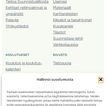
Tietoa Suunnistusliitosta
Lisenssi
Eettiset reitinvalinnat ja
Materiaalit
ympäristö
Karttarekisteri
Palaute
Kilpailut ja tapahtumat
Yhteystiedot
Kuvapankki
Tilastot
Suunnistaja-lehti
Verkkokauppa
KOULUTUKSET
SIVUSTO
Koulutus ja koulutus­
Tietosuoja
kalenteri
Nuorison koulutukset
Hallinnoi suostumusta
Seura­kehittäminen
Valmentaja­koulutus
Parhaan kokemuksen tarjoamiseksi käytämme teknologioita, kuten
Kartoitus
evästeitä, tallentaaksemme ja/tai käyttääksemme laitetietoja. Näiden
Ratamestari
tekniikoiden hyväksyminen antaa meille mahdollisuuden käsitellä tietoja,
kuten selauskäyttäytymistä tai yksilöllisiä tunnuksia tällä sivustolla.