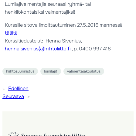
Lumilajivalmentajia seuraasi ryhmä- tai
henkilökohtaisiksi valmentajiksi!
Kurssille sitova ilmoittautuminen 27.5.2016 mennessä
täältä
Kurssitiedustelut: Henna Sivenius,
henna.sivenius(a)hiihtoliitto.fi
, p. 0400 997 418
hiihtosuunnistus
lumilajit
valmentajakoulutus
«
Edellinen
Seuraava
»