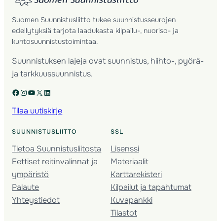
Suomen Suunnistusliitto tukee suunnistusseurojen
edellytyksiä tarjota laadukasta kilpailu-, nuoriso- ja
kuntosuunnistustoimintaa.
Suunnistuksen lajeja ovat suunnistus, hiihto-, pyörä-
ja tarkkuussuunnistus.
Facebook
Instagram
YouTube
X
LinkedIn
Tilaa uutiskirje
SUUNNISTUSLIITTO
SSL
Tietoa Suunnistusliitosta
Lisenssi
Eettiset reitinvalinnat ja
Materiaalit
ympäristö
Karttarekisteri
Palaute
Kilpailut ja tapahtumat
Yhteystiedot
Kuvapankki
Tilastot