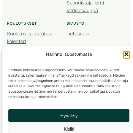
Suunnistaja-lehti
Verkkokauppa
KOULUTUKSET
SIVUSTO
Koulutus ja koulutus­
Tietosuoja
kalenteri
Nuorison koulutukset
Hallinnoi suostumusta
Seura­kehittäminen
Valmentaja­koulutus
Parhaan kokemuksen tarjoamiseksi käytämme teknologioita, kuten
Kartoitus
evästeitä, tallentaaksemme ja/tai käyttääksemme laitetietoja. Näiden
Ratamestari
tekniikoiden hyväksyminen antaa meille mahdollisuuden käsitellä tietoja,
kuten selauskäyttäytymistä tai yksilöllisiä tunnuksia tällä sivustolla.
Suostumuksen jättäminen tai peruuttaminen voi vaikuttaa sivuston
Suomen Suunnistusliitto
© 2025 ·
· Valimotie 10, 00380 Helsinki, Finland
ominaisuuksiin ja toimintoihin.
info(a)suunnistusliitto.fi,
Rastilipun asiat
: rastilippu(a)suunnistusliitto.fi
Hyväksy
Kilpailut ja kuntorastit – Rastilippu
:::
Rastilipun ohjeet
Kiellä