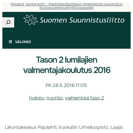
Kilpailut, kuntorastit – Rastilippu
Rastilipun ohjeet
Aloita suunnistus
Koulusuunnistus
Fin5
Kuvapankki
Etsi
VALIKKO
Tason 2 lumilajien
valmentajakoulutus 2016
PK
·
24.5.2016 11:05
·
huippu
, 
nuoriso
, 
valmentaja taso 2
Liikuntakeskus Pajulahti, Vuokatin Urheiluopisto, Laajis