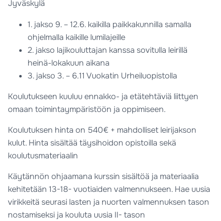
Jyväskylä
1. jakso 9. – 12.6. kaikilla paikkakunnilla samalla
ohjelmalla kaikille lumilajeille
2. jakso lajikouluttajan kanssa sovitulla leirillä
heinä-lokakuun aikana
3. jakso 3. – 6.11 Vuokatin Urheiluopistolla
Koulutukseen kuuluu ennakko- ja etätehtäviä liittyen
omaan toimintaympäristöön ja oppimiseen.
Koulutuksen hinta on 540€ + mahdolliset leirijakson
kulut. Hinta sisältää täysihoidon opistoilla sekä
koulutusmateriaalin
Käytännön ohjaamana kurssin sisältöä ja materiaalia
kehitetään 13-18- vuotiaiden valmennukseen. Hae uusia
virikkeitä seurasi lasten ja nuorten valmennuksen tason
nostamiseksi ja kouluta uusia II- tason