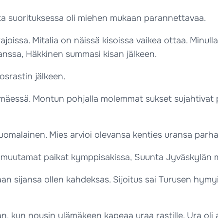
tta suorituksessa oli miehen mukaan parannettavaa.
rajoissa. Mitalia on näissä kisoissa vaikea ottaa. Minull
 kanssa, Häkkinen summasi kisan jälkeen.
srastin jälkeen.
lamäessä. Montun pohjalla molemmat sukset sujahtivat 
 suomalainen. Mies arvioi olevansa kenties uransa par
ä muutamat paikat kymppisakissa, Suunta Jyväskylän m
aan sijansa ollen kahdeksas. Sijoitus sai Turusen hym
n, kun nousin ylämäkeen kapeaa uraa rastille. Ura oli