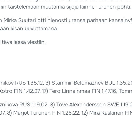
n taistelemaan muutamia sijoja kiinni, Turunen pohti.
Mirka Suutari otti hienosti uransa parhaan kansainvälis
skaan kisan uuvuttamana.
ävallassa viestiin.
nnikov RUS 1.35.12, 3) Stanimir Belomazhev BUL 1.35.2
otro FIN 1.42.27, 17) Tero Linnainmaa FIN 1.47.16, Tommi
apeznikova RUS 1.19.02, 3) Tove Alexandersson SWE 1.1
, 8) Marjut Turunen FIN 1.26.22, 12) Mira Kaskinen FIN 1