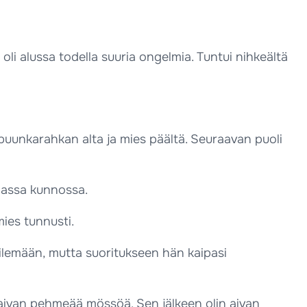
a oli alussa todella suuria ongelmia. Tuntui nihkeältä
puunkarahkan alta ja mies päältä. Seuraavan puoli
haassa kunnossa.
ies tunnusti.
yilemään, mutta suoritukseen hän kaipasi
 aivan pehmeää mössöä. Sen jälkeen olin aivan