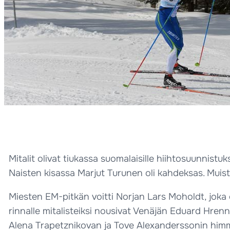
Mitalit olivat tiukassa suomalaisille hiihtosuunnis
Naisten kisassa Marjut Turunen oli kahdeksas. Muista
Miesten EM-pitkän voitti Norjan Lars Moholdt, joka o
rinnalle mitalisteiksi nousivat Venäjän Eduard Hrenn
Alena Trapetznikovan ja Tove Alexanderssonin himme