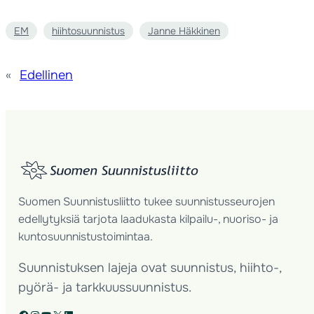
EM
hiihtosuunnistus
Janne Häkkinen
«
Edellinen
Suomen Suunnistusliitto tukee suunnistusseurojen
edellytyksiä tarjota laadukasta kilpailu-, nuoriso- ja
kuntosuunnistustoimintaa.
Suunnistuksen lajeja ovat suunnistus, hiihto-,
pyörä- ja tarkkuussuunnistus.
Facebook
Instagram
YouTube
X
LinkedIn