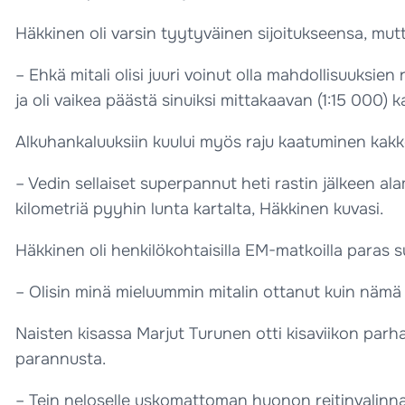
Häkkinen oli varsin tyytyväinen sijoitukseensa, mu
– Ehkä mitali olisi juuri voinut olla mahdollisuuksien 
ja oli vaikea päästä sinuiksi mittakaavan (1:15 000)
Alkuhankaluuksiin kuului myös raju kaatuminen kakko
– Vedin sellaiset superpannut heti rastin jälkeen a
kilometriä pyyhin lunta kartalta, Häkkinen kuvasi.
Häkkinen oli henkilökohtaisilla EM-matkoilla paras
– Olisin minä mieluummin mitalin ottanut kuin näm
Naisten kisassa Marjut Turunen otti kisaviikon parh
parannusta.
– Tein neloselle uskomattoman huonon reitinvalinna