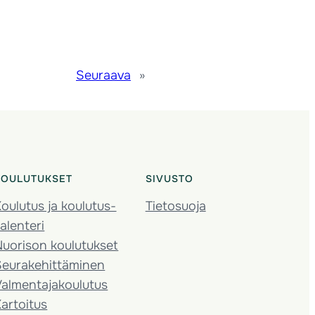
Seuraava
»
KOULUTUKSET
SIVUSTO
oulutus ja koulutus­
Tietosuoja
alenteri
Nuorison koulutukset
Seura­kehittäminen
almentaja­koulutus
artoitus