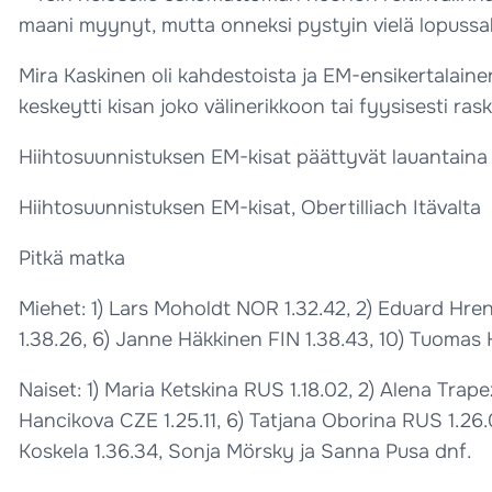
maani myynyt, mutta onneksi pystyin vielä lopussaki
Mira Kaskinen oli kahdestoista ja EM-ensikertalainen 
keskeytti kisan joko välinerikkoon tai fyysisesti ra
Hiihtosuunnistuksen EM-kisat päättyvät lauantaina It
Hiihtosuunnistuksen EM-kisat, Obertilliach Itävalta
Pitkä matka
Miehet: 1) Lars Moholdt NOR 1.32.42, 2) Eduard Hre
1.38.26, 6) Janne Häkkinen FIN 1.38.43, 10) Tuomas K
Naiset: 1) Maria Ketskina RUS 1.18.02, 2) Alena Tr
Hancikova CZE 1.25.11, 6) Tatjana Oborina RUS 1.26.07
Koskela 1.36.34, Sonja Mörsky ja Sanna Pusa dnf.