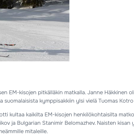
tuksen EM-kisojen pitkälläkin matkalla. Janne Häkkinen
 suomalaisista kymppisakkiin ylsi vielä Tuomas Kotro (
tti kultaa kaikilta EM-kisojen henkilökohtaisilta matk
ikov ja Bulgarian Stanimir Belomazhev. Naisten kisan yk
ämmille mitaleille.