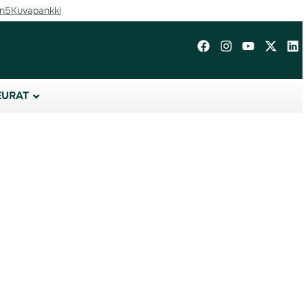
in5
Kuvapankki
EURAT