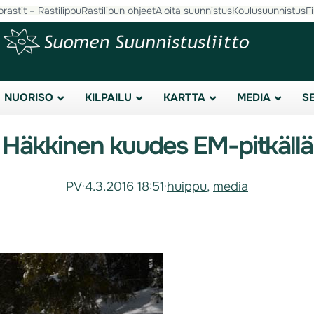
orastit – Rastilippu
Rastilipun ohjeet
Aloita suunnistus
Koulusuunnistus
F
NUORISO
KILPAILU
KARTTA
MEDIA
S
Häkkinen kuudes EM-pitkällä
PV
·
4.3.2016 18:51
·
huippu
, 
media