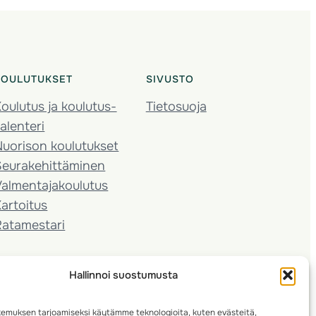
KOULUTUKSET
SIVUSTO
oulutus ja koulutus­
Tietosuoja
alenteri
Nuorison koulutukset
Seura­kehittäminen
almentaja­koulutus
artoitus
Ratamestari
Hallinnoi suostumusta
emuksen tarjoamiseksi käytämme teknologioita, kuten evästeitä,