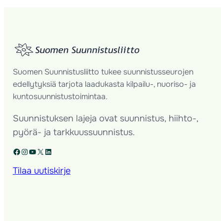
Suomen Suunnistusliitto tukee suunnistusseurojen
edellytyksiä tarjota laadukasta kilpailu-, nuoriso- ja
kuntosuunnistustoimintaa.
Suunnistuksen lajeja ovat suunnistus, hiihto-,
pyörä- ja tarkkuussuunnistus.
Facebook
Instagram
YouTube
X
LinkedIn
Tilaa uutiskirje