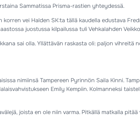
torstaina Sammatissa Prisma-rastien yhteydessä.
n korren vei Halden SK:ta tällä kaudella edustava Fred
astossa juostussa kilpailussa tuli Vehkalahden Veikko
a sai olla. Yllättävän raskasta oli: paljon vihreitä not
aisissa nimiinsä Tampereen Pyrinnön Saila Kinni. Tampe
laisvahvistukseen Emily Kempiin. Kolmanneksi taisteli
ntavälejä, joista en ole niin varma. Pitkällä matkalla pit