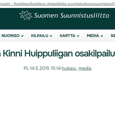
orastit – Rastilippu
Rastilipun ohjeet
Aloita suunnistus
Koulusuunnistus
F
NUORISO
KILPAILU
KARTTA
MEDIA
S
a Kinni Huippuliigan osakilpail
PL
·
14.5.2015 15:14
·
huippu
, 
media