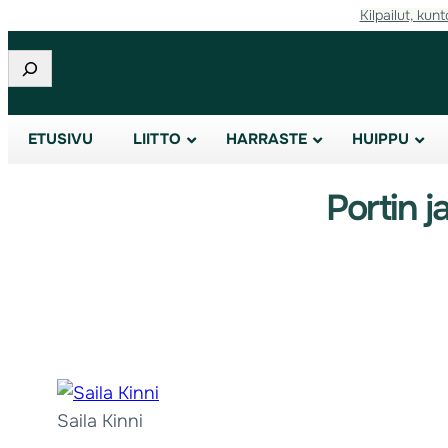
Kilpailut, kunt
Etsi
ETUSIVU
LIITTO
HARRASTE
HUIPPU
Portin j
Saila Kinni