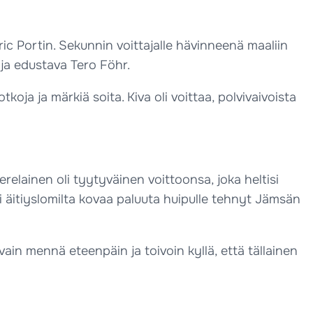
ric Portin. Sekunnin voittajalle hävinneenä maaliin
ja edustava Tero Föhr.
koja ja märkiä soita. Kiva oli voittaa, polvivaivoista
relainen oli tyytyväinen voittoonsa, joka heltisi
 äitiyslomilta kovaa paluuta huipulle tehnyt Jämsän
ää vain mennä eteenpäin ja toivoin kyllä, että tällainen