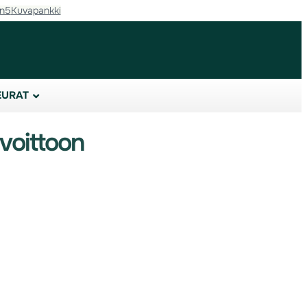
in5
Kuvapankki
EURAT
uvoittoon