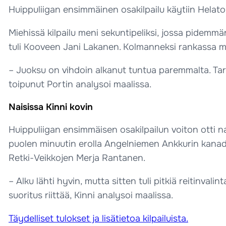
Huippuliigan ensimmäinen osakilpailu käytiin Hela
Miehissä kilpailu meni sekuntipeliksi, jossa pidemmä
tuli Kooveen Jani Lakanen. Kolmanneksi rankassa ma
– Juoksu on vihdoin alkanut tuntua paremmalta. Tarkkan
toipunut Portin analysoi maalissa.
Naisissa Kinni kovin
Huippuliigan ensimmäisen osakilpailun voiton otti n
puolen minuutin erolla Angelniemen Ankkurin kanada
Retki-Veikkojen Merja Rantanen.
– Alku lähti hyvin, mutta sitten tuli pitkiä reitinvali
suoritus riittää, Kinni analysoi maalissa.
Täydelliset tulokset ja lisätietoa kilpailuista.