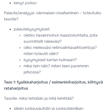
kevyt juoksu
Palaute/analyysi: olennaisen oivaltaminen – toteutuiko
tavoite?
palautekysymykset:
oletko havainnoinut maastokohteita, joita
suunnittelit näkeväsi?
oliko mielessäsi reitinvalintavaihtoehtoja?
miten toteutit välin?
kysymykset kartan kulmaan!?
miksi tein näin? miten teen paremmin
jatkossa?
Taso 1: fysiikkaharjoitus / esimerkkiharjoitus, kiihtyvä
rataharjoitus
Tavoite: miksi tehdään ja mitä kehittää?
sileän juoksuvauhdin ja juoksutekniikan