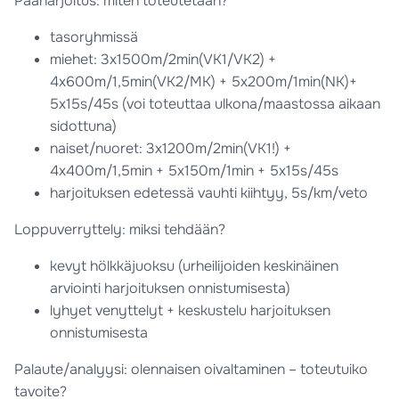
Pääharjoitus: miten toteutetaan?
tasoryhmissä
miehet: 3x1500m/2min(VK1/VK2) +
4x600m/1,5min(VK2/MK) + 5x200m/1min(NK)+
5x15s/45s (voi toteuttaa ulkona/maastossa aikaan
sidottuna)
naiset/nuoret: 3x1200m/2min(VK1!) +
4x400m/1,5min + 5x150m/1min + 5x15s/45s
harjoituksen edetessä vauhti kiihtyy, 5s/km/veto
Loppuverryttely: miksi tehdään?
kevyt hölkkäjuoksu (urheilijoiden keskinäinen
arviointi harjoituksen onnistumisesta)
lyhyet venyttelyt + keskustelu harjoituksen
onnistumisesta
Palaute/analyysi: olennaisen oivaltaminen – toteutuiko
tavoite?