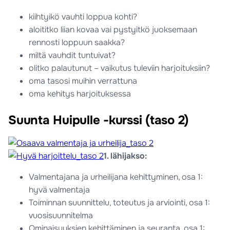
kiihtyikö vauhti loppua kohti?
aloititko liian kovaa vai pystyitkö juoksemaan
rennosti loppuun saakka?
miltä vauhdit tuntuivat?
olitko palautunut – vaikutus tuleviin harjoituksiin?
oma tasosi muihin verrattuna
oma kehitys harjoituksessa
Suunta Huipulle -kurssi (taso 2)
1. lähijakso:
Valmentajana ja urheilijana kehittyminen, osa 1:
hyvä valmentaja
Toiminnan suunnittelu, toteutus ja arviointi, osa 1:
vuosisuunnitelma
Ominaisuuksien kehittäminen ja seuranta, osa 1: