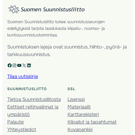
Suomen Suunnistusliitto tukee suunnistusseurojen
edellytyksiä tarjota laadukasta kilpailu-, nuoriso- ja
kuntosuunnistustoimintaa.
Suunnistuksen lajeja ovat suunnistus, hiihto-, pyörä- ja
tarkkuussuunnistus.
Facebook
Instagram
YouTube
X
LinkedIn
Tilaa uutiskirje
SUUNNISTUSLIITTO
SSL
Tietoa Suunnistusliitosta
Lisenssi
Eettiset reitinvalinnat ja
Materiaalit
ympäristö
Karttarekisteri
Palaute
Kilpailut ja tapahtumat
Yhteystiedot
Kuvapankki