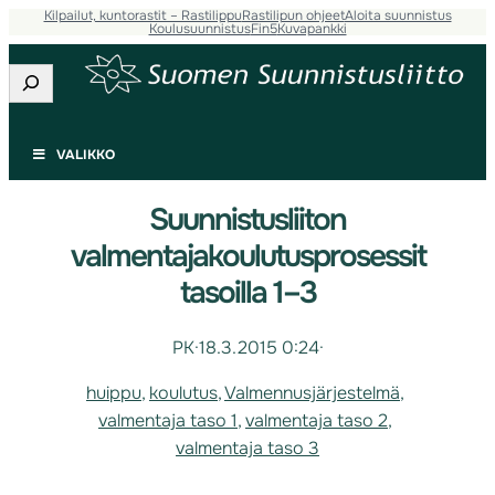
Kilpailut, kuntorastit – Rastilippu
Rastilipun ohjeet
Aloita suunnistus
Koulusuunnistus
Fin5
Kuvapankki
Etsi
VALIKKO
Suunnistusliiton
valmentajakoulutusprosessit
tasoilla 1–3
PK
·
18.3.2015 0:24
·
huippu
, 
koulutus
, 
Valmennusjärjestelmä
, 
valmentaja taso 1
, 
valmentaja taso 2
, 
valmentaja taso 3