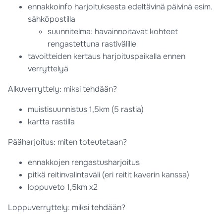
ennakkoinfo harjoituksesta edeltävinä päivinä esim.
sähköpostilla
suunnitelma: havainnoitavat kohteet
rengastettuna rastivälille
tavoitteiden kertaus harjoituspaikalla ennen
verryttelyä
Alkuverryttely: miksi tehdään?
muistisuunnistus 1,5km (5 rastia)
kartta rastilla
Pääharjoitus: miten toteutetaan?
ennakkojen rengastusharjoitus
pitkä reitinvalintaväli (eri reitit kaverin kanssa)
loppuveto 1,5km x2
Loppuverryttely: miksi tehdään?