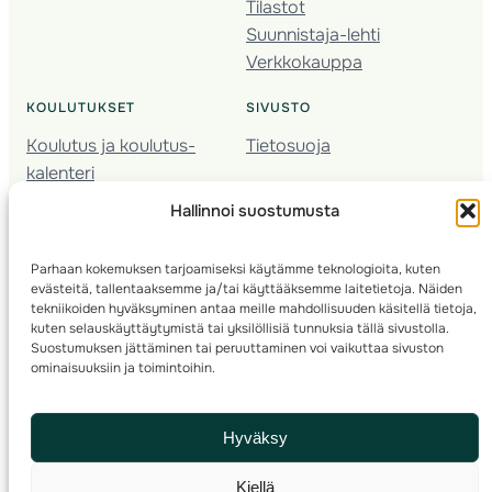
Tilastot
Suunnistaja-lehti
Verkkokauppa
KOULUTUKSET
SIVUSTO
Koulutus ja koulutus­
Tietosuoja
kalenteri
Nuorison koulutukset
Hallinnoi suostumusta
Seura­kehittäminen
Valmentaja­koulutus
Parhaan kokemuksen tarjoamiseksi käytämme teknologioita, kuten
Kartoitus
evästeitä, tallentaaksemme ja/tai käyttääksemme laitetietoja. Näiden
Ratamestari
tekniikoiden hyväksyminen antaa meille mahdollisuuden käsitellä tietoja,
kuten selauskäyttäytymistä tai yksilöllisiä tunnuksia tällä sivustolla.
Suostumuksen jättäminen tai peruuttaminen voi vaikuttaa sivuston
Suomen Suunnistusliitto
© 2025 ·
· Valimotie 10, 00380 Helsinki, Finland
ominaisuuksiin ja toimintoihin.
info(a)suunnistusliitto.fi,
Rastilipun asiat
: rastilippu(a)suunnistusliitto.fi
Hyväksy
Kilpailut ja kuntorastit – Rastilippu
:::
Rastilipun ohjeet
Kiellä