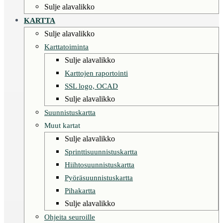
Sulje alavalikko
KARTTA
Sulje alavalikko
Karttatoiminta
Sulje alavalikko
Karttojen raportointi
SSL logo, OCAD
Sulje alavalikko
Suunnistuskartta
Muut kartat
Sulje alavalikko
Sprinttisuunnistuskartta
Hiihtosuunnistuskartta
Pyöräsuunnistuskartta
Pihakartta
Sulje alavalikko
Ohjeita seuroille