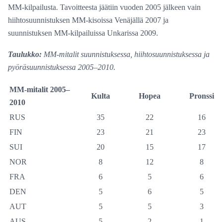
MM-kilpailusta. Tavoitteesta jäätiin vuoden 2005 jälkeen vain
hiihtosuunnistuksen MM-kisoissa Venäjällä 2007 ja
suunnistuksen MM-kilpailuissa Unkarissa 2009.
Taulukko:
MM-mitalit suunnistuksessa, hiihtosuunnistuksessa ja
pyöräsuunnistuksessa 2005–2010.
MM-mitalit 2005–
Kulta
Hopea
Pronssi
2010
RUS
35
22
16
FIN
23
21
23
SUI
20
15
17
NOR
8
12
8
FRA
6
5
6
DEN
5
6
5
AUT
5
5
3
AUS
5
2
1