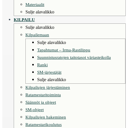
Materiaalit
Sulje alavalikko
KILPAILU
Sulje alavalikko
Kilpailemaan
Sulje alavalikko
Tapahtumat – Irma-Rastilippu
Suunnistusratojen taitotasot väriasteikolla
Ranki
SM-järjestäjät
Sulje alavalikko
Kilpailujen järjestäminen
Ratamestaritoiminta
Säännöt ja ohjeet
SM-ohjeet
Kilpailujen hakeminen
Ratamestarikoulutus