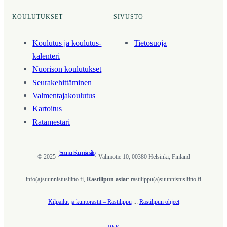
KOULUTUKSET
SIVUSTO
Koulutus ja koulutus­
Tietosuoja
kalenteri
Nuorison koulutukset
Seura­kehittäminen
Valmentaja­koulutus
Kartoitus
Ratamestari
Suomen Suunnistusliitto
© 2025 ·
· Valimotie 10, 00380 Helsinki, Finland
info(a)suunnistusliitto.fi,
Rastilipun asiat
: rastilippu(a)suunnistusliitto.fi
Kilpailut ja kuntorastit – Rastilippu
:::
Rastilipun ohjeet