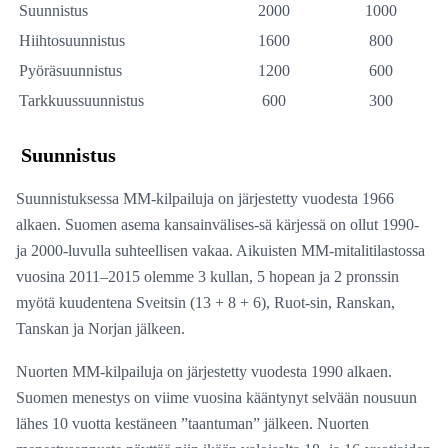
Suunnistus
2000
1000
Hiihtosuunnistus
1600
800
Pyöräsuunnistus
1200
600
Tarkkuussuunnistus
600
300
Suunnistus
Suunnistuksessa MM-kilpailuja on järjestetty vuodesta 1966
alkaen. Suomen asema kansainvälises-sä kärjessä on ollut 1990-
ja 2000-luvulla suhteellisen vakaa. Aikuisten MM-mitalitilastossa
vuosina 2011–2015 olemme 3 kullan, 5 hopean ja 2 pronssin
myötä kuudentena Sveitsin (13 + 8 + 6), Ruot-sin, Ranskan,
Tanskan ja Norjan jälkeen.
Nuorten MM-kilpailuja on järjestetty vuodesta 1990 alkaen.
Suomen menestys on viime vuosina kääntynyt selvään nousuun
lähes 10 vuotta kestäneen ”taantuman” jälkeen. Nuorten