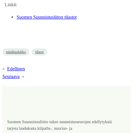
Linkit:
Suomen Suunnistusliiton tilastot
mitalitaulukko
tilasto
«
Edellinen
Seuraava
»
Suomen Suunnistusliitto tukee suunnistusseurojen edellytyksiä
tarjota laadukasta kilpailu-, nuoriso- ja