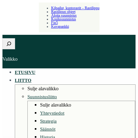
Kilpailut, kuntorastit – Rastilippu
Rastilipun ohjeet
Aloita suunnistus
Koulusuunnistus
Fin5
Kuvapankki
Etsi
Valikko
ETUSIVU
LIITTO
Sulje alavalikko
Suunnistusliitto
Sulje alavalikko
Yhteystiedot
Strategia
Säännöt
Historia