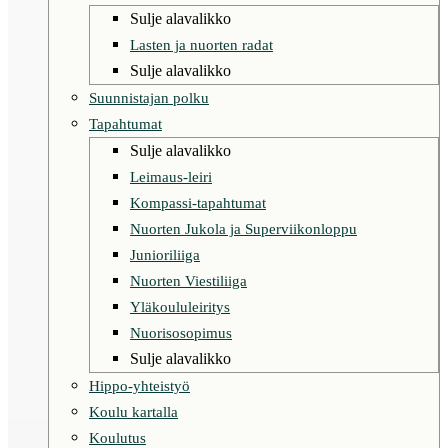
Sulje alavalikko
Lasten ja nuorten radat
Sulje alavalikko
Suunnistajan polku
Tapahtumat
Sulje alavalikko
Leimaus-leiri
Kompassi-tapahtumat
Nuorten Jukola ja Superviikonloppu
Junioriliiga
Nuorten Viestiliiga
Yläkoululeiritys
Nuorisosopimus
Sulje alavalikko
Hippo-yhteistyö
Koulu kartalla
Koulutus