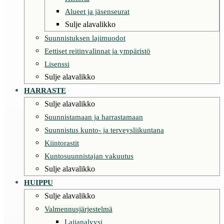
Alueet ja jäsenseurat
Sulje alavalikko
Suunnistuksen lajimuodot
Eettiset reitinvalinnat ja ympäristö
Lisenssi
Sulje alavalikko
HARRASTE
Sulje alavalikko
Suunnistamaan ja harrastamaan
Suunnistus kunto- ja terveysliikuntana
Kiintorastit
Kuntosuunnistajan vakuutus
Sulje alavalikko
HUIPPU
Sulje alavalikko
Valmennusjärjestelmä
Lajianalyysi