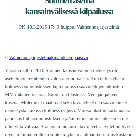
Suomen asema
kansainvälisessä kilpailussa
PK
·
18.3.2015 17:49
·
huippu
, 
Valmennusjärjestelmä
<
Valmennusjärjestelmäkuvauksen pääsivu
Vuosina 2005–2010 Suomen kansainvälinen menestys oli
asetettujen tavoitteiden valossa erinomaista. Kun tarkastellaan
kolmessa suunnistuksen lajimuodossa saavutettujen aikuisten
MM-mitalien määrää, Suomi oli tilastoissa Venäjän jälkeen
toisena. Molemmat maat ovat sekä tavoitelleet että saavuttaneet
menestystä kaikissa kolmessa lajissa. Muissa tilaston kärkimaissa
panostus hiihtosuunnistukseen ja/tai pyöräsuunnistukseen ei ole
ollut yhtä vahvaa. Strategian mukaiset tavoitteet saavutettiin hyvin
myös minimitavoitteen suhteen: yksi maailmanmestaruus kustakin