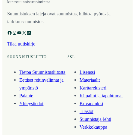
kuntosuunnistustoimintaa.
Suunnistuksen lajeja ovat suunnistus, hiihto-, pyörä- ja
tarkkuussuunnistus.
Facebook
Instagram
YouTube
X
LinkedIn
Tilaa uutiskirje
SUUNNISTUSLIITTO
SSL
Tietoa Suunnistusliitosta
Lisenssi
Eettiset reitinvalinnat ja
Materiaalit
ympäristö
Karttarekisteri
Palaute
Kilpailut ja tapahtumat
Yhteystiedot
Kuvapankki
Tilastot
Suunnistaja-lehti
Verkkokauppa