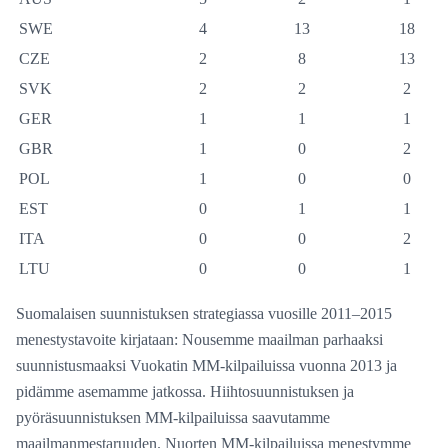
SWE
4
13
18
CZE
2
8
13
SVK
2
2
2
GER
1
1
1
GBR
1
0
2
POL
1
0
0
EST
0
1
1
ITA
0
0
2
LTU
0
0
1
Suomalaisen suunnistuksen strategiassa vuosille 2011–2015
menestystavoite kirjataan: Nousemme maailman parhaaksi
suunnistusmaaksi Vuokatin MM-kilpailuissa vuonna 2013 ja
pidämme asemamme jatkossa. Hiihtosuunnistuksen ja
pyöräsuunnistuksen MM-kilpailuissa saavutamme
maailmanmestaruuden. Nuorten MM-kilpailuissa menestymme