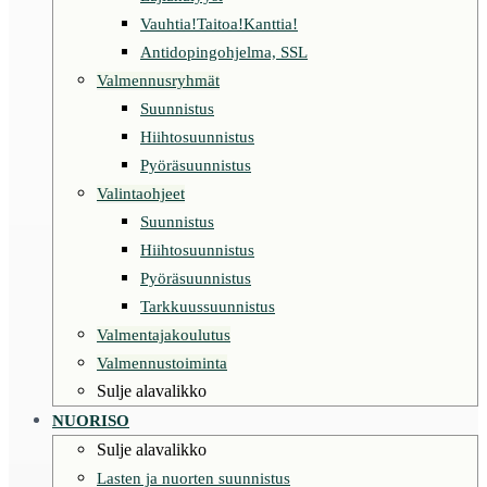
Vauhtia!Taitoa!Kanttia!
Antidopingohjelma, SSL
Valmennusryhmät
Suunnistus
Hiihtosuunnistus
Pyöräsuunnistus
Valintaohjeet
Suunnistus
Hiihtosuunnistus
Pyöräsuunnistus
Tarkkuussuunnistus
Valmentajakoulutus
Valmennustoiminta
Sulje alavalikko
NUORISO
Sulje alavalikko
Lasten ja nuorten suunnistus