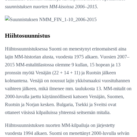
suunnistuksen nuorten MM-kisoissa 2006–2015.
Hiihtosuunnistus
Hiihtosuunnistuksessa Suomi on menestynyt erinomaisesti aina
lajin MM-historian alusta, vuodesta 1975 alkaen. Vuosien 2007–
2015 MM-mitalitilastossa olemme 9 kullan, 15 hopean ja 13
pronssin myötä Venäjän (22 + 14 + 11) ja Ruotsin jälkeen
kolmantena. Venäjä on noussut lajin ykkösmaaksi vuosituhannen
vaihteen jälkeen, mikä ilmenee mm. taulukosta 13. MM-mitalit on
2000-luvulla jaettu käytännöllisesti katsoen Venäjän, Suomen,
Ruotsin ja Norjan kesken. Bulgaria, Tsekki ja Sveitsi ovat
ottaneet viisissä kilpailuissa yhteensä seitsemän mitalia.
Hiihtosuunnistuksen nuorten MM-kilpailuja on järjestetty
vuodesta 1994 alkaen. Suomi on menettänyt 2000-luvulla selvän