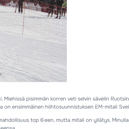
sti. Miehissä pisimmän korren veti selvin sävelin Ruots
a on ensimmäinen hiihtosuunnistuksen EM-mitali Sveits
n mahdollisuus top 6:een, mutta mitali on yllätys. Minul
kseensa.