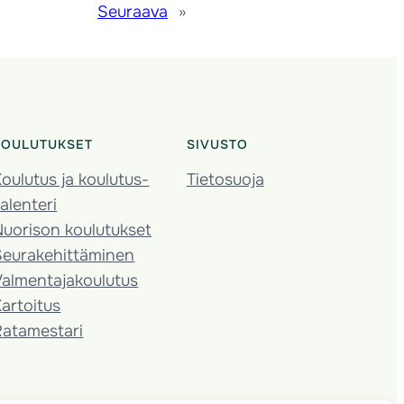
Seuraava
»
KOULUTUKSET
SIVUSTO
oulutus ja koulutus­
Tietosuoja
alenteri
Nuorison koulutukset
Seura­kehittäminen
almentaja­koulutus
artoitus
Ratamestari