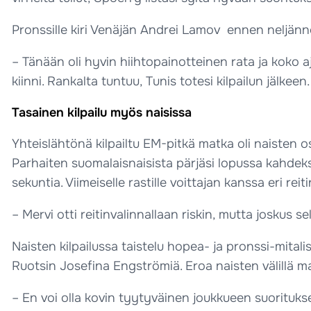
Pronssille kiri Venäjän Andrei Lamov ennen neljänne
– Tänään oli hyvin hiihtopainotteinen rata ja koko aj
kiinni. Rankalta tuntuu, Tunis totesi kilpailun jälkeen.
Tasainen kilpailu myös naisissa
Yhteislähtönä kilpailtu EM-pitkä matka oli naisten os
Parhaiten suomalaisnaisista pärjäsi lopussa kahdeks
sekuntia. Viimeiselle rastille voittajan kanssa eri re
– Mervi otti reitinvalinnallaan riskin, mutta joskus 
Naisten kilpailussa taistelu hopea- ja pronssi-mitali
Ruotsin Josefina Engströmiä. Eroa naisten välillä maa
– En voi olla kovin tyytyväinen joukkueen suoritukse