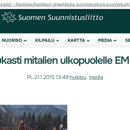
orastit – Rastilippu
Rastilipun ohjeet
Aloita suunnistus
Koulusuunnistus
F
NUORISO
KILPAILU
KARTTA
MEDIA
S
kasti mitalien ulkopuolelle EM
PL
·
21.1.2015 13:49
·
huippu
, 
media