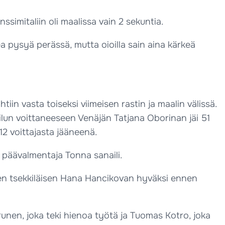
simitaliin oli maalissa vain 2 sekuntia.
kea pysyä perässä, mutta oioilla sain aina kärkeä
iin vasta toiseksi viimeisen rastin ja maalin välissä.
ilun voittaneeseen Venäjän Tatjana Oborinan jäi 51
.12 voittajasta jääneenä.
a, päävalmentaja Tonna sanaili.
älkeen tsekkiläisen Hana Hancikovan hyväksi ennen
urunen, joka teki hienoa työtä ja Tuomas Kotro, joka