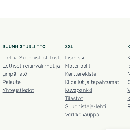
SUUNNISTUSLIITTO
SSL
Tietoa Suunnistusliitosta
Lisenssi
K
Eettiset reitinvalinnat ja
Materiaalit
k
ympäristö
Karttarekisteri
Palaute
Kilpailut ja tapahtumat
Yhteystiedot
Kuvapankki
V
Tilastot
K
Suunnistaja-lehti
Verkkokauppa