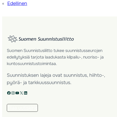
«
Edellinen
Suomen Suunnistusliitto tukee suunnistusseurojen
edellytyksiä tarjota laadukasta kilpailu-, nuoriso- ja
kuntosuunnistustoimintaa.
Suunnistuksen lajeja ovat suunnistus, hiihto-,
pyörä- ja tarkkuussuunnistus.
Facebook
Instagram
YouTube
X
LinkedIn
Tilaa uutiskirje