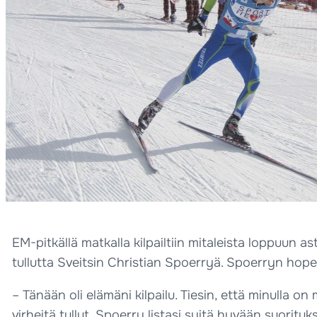
EM-pitkällä matkalla kilpailtiin mitaleista loppuun a
tullutta Sveitsin Christian Spoerryä. Spoerryn hope
– Tänään oli elämäni kilpailu. Tiesin, että minulla o
virheitä tullut, Spoerry listasi syitä hyvään suoritu