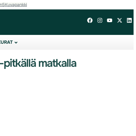
in5
Kuvapankki
EURAT
-pitkällä matkalla