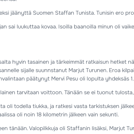
ksi jäänyttä Suomen Staffan Tunista. Tunisin ero prons
an sai luukuttaa kovaa. Isoilla baanoilla minun oli vai
alta hyvin tasainen ja tärkeimmät ratkaisun hetket näht
annelle sijalle suunnstanut Marjut Turunen. Eroa kilpa
itinvalintaan päätynyt Mervi Pesu oli lopulta yhdeksäs 1
sellainen tarvitaan voittoon. Tänään se ei tuonut tulost
sta oli todella tiukka, ja ratkesi vasta tarkistuksen j
lissa oli noin 18 kilometrin jälkeen vain sekunti.
en tänään. Valopilkkuja oli Staffanin lisäksi, Marjut T