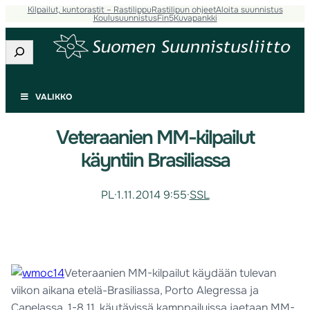
Kilpailut, kuntorastit – Rastilippu
Rastilipun ohjeet
Aloita suunnistus
Koulusuunnistus
Fin5
Kuvapankki
Etsi
VALIKKO
Veteraanien MM-kilpailut
käyntiin Brasiliassa
PL
·
1.11.2014 9:55
·
SSL
Veteraanien MM-kilpailut käydään tulevan
viikon aikana etelä-Brasiliassa, Porto Alegressa ja
Canelassa. 1-8.11. käytävissä kamppailuissa jaetaan MM-