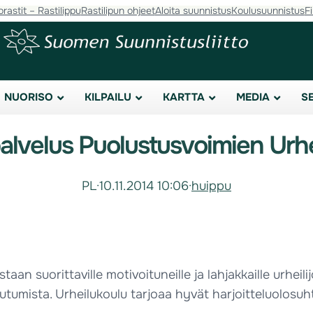
orastit – Rastilippu
Rastilipun ohjeet
Aloita suunnistus
Koulusuunnistus
F
NUORISO
KILPAILU
KARTTA
MEDIA
S
lvelus Puolustusvoimien Urh
PL
·
10.11.2014 10:06
·
huippu
n suorittaville motivoituneille ja lahjakkaille urheilij
umista. Urheilukoulu tarjoaa hyvät harjoitteluolosuhte