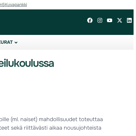
in5
Kuvapankki
EURAT
eilukoulussa
oille (ml. naiset) mahdollisuudet toteuttaa
et sekä riittävästi aikaa nousujohteista