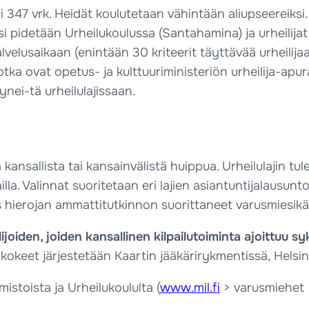
ti 347 vrk. Heidät koulutetaan vähintään aliupseereiks
 pidetään Urheilukoulussa (Santahamina) ja urheilijat v
velusaikaan (enintään 30 kriteerit täyttävää urheilijaa)
otka ovat opetus- ja kulttuuriministeriön urheilija-apur
ynei-tä urheilulajissaan.
ansallista tai kansainvälistä huippua. Urheilulajin tul
illa. Valinnat suoritetaan eri lajien asiantuntijalausun
 hierojan ammattitutkinnon suorittaneet varusmiesikäi
ijoiden, joiden kansallinen kilpailutoiminta ajoittuu 
akokeet järjestetään Kaartin jääkärirykmentissä, Helsin
mistoista ja Urheilukoululta (
www.mil.fi
> varusmiehet >