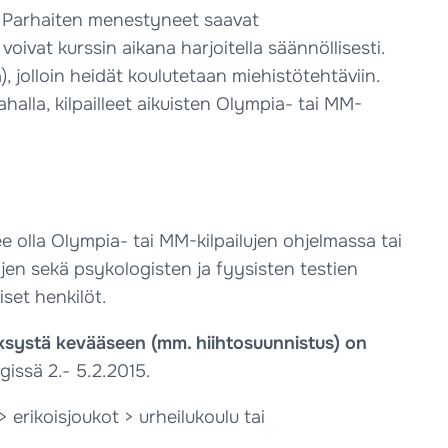
i. Parhaiten menestyneet saavat
oivat kurssin aikana harjoitella säännöllisesti.
, jolloin heidät koulutetaan miehistötehtäviin.
ahalla, kilpailleet aikuisten Olympia- tai MM-
ee olla Olympia- tai MM-kilpailujen ohjelmassa tai
tojen sekä psykologisten ja fyysisten testien
set henkilöt.
syksystä kevääseen (mm. hiihtosuunnistus) on
gissä 2.- 5.2.2015.
 erikoisjoukot > urheilukoulu tai