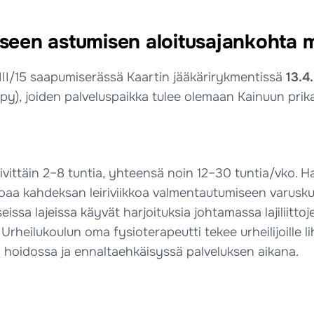
ukseen astumisen aloitusajankohta 
en III/15 saapumiserässä Kaartin jääkärirykmentissä
13.4
ppy), joiden palveluspaikka tulee olemaan Kainuun prika
ttäin 2–8 tuntia, yhteensä noin 12–30 tuntia/vko. Harjo
tarjoaa kahdeksan leiriviikkoa valmentautumiseen varusk
ssa lajeissa käyvät harjoituksia johtamassa lajiliittoje
Urheilukoulun oma fysioterapeutti tekee urheilijoille 
n hoidossa ja ennaltaehkäisyssä palveluksen aikana.