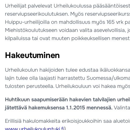
Urheilijat palvelevat Urheilukoulussa pääsääntöises
reserviupseerikoulutuksen. Myös reserviupseerikurssi
Huippu-urheilijoilla on mahdollisuus myös 165 vrk pal
Miehistökoulutukseen voidaan valita asevelvollisia, j
kilpailuissa tai ovat muuten poikkeuksellisen menest
Hakeutuminen
Urheilukoulun hakijoiden tulee edustaa ikäluokkansa k
lajin tulee olla laajasti harrastettu Suomessa/ulkoma
tulosten perusteella. Urheilukouluun voi hakea myös
Huhtikuun saapumiserään hakevien talvilajien urheil
jätettävä hakemuksensa 1.1.2015 mennessä.
Valint
Erillisiä hakulomakkeita erikoisjoukkoihin saa aluetoi
www.urheilukouluntuki.fi
).