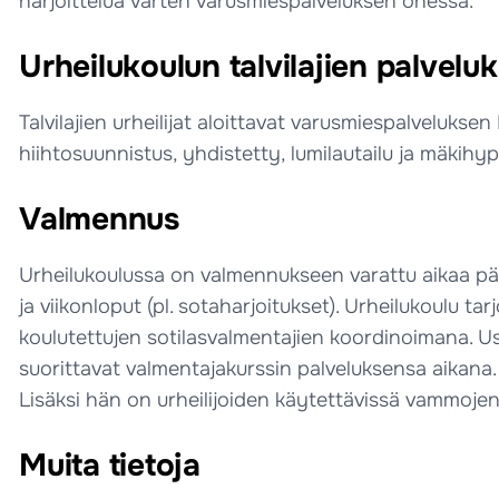
harjoittelua varten varusmiespalveluksen ohessa.
Urheilukoulun talvilajien palvel
Talvilajien urheilijat aloittavat varusmiespalveluks
hiihtosuunnistus, yhdistetty, lumilautailu ja mäkihy
Valmennus
Urheilukoulussa on valmennukseen varattu aikaa päivi
ja viikonloput (pl. sotaharjoitukset). Urheilukoulu 
koulutettujen sotilasvalmentajien koordinoimana. Usei
suorittavat valmentajakurssin palveluksensa aikana. 
Lisäksi hän on urheilijoiden käytettävissä vammoje
Muita tietoja