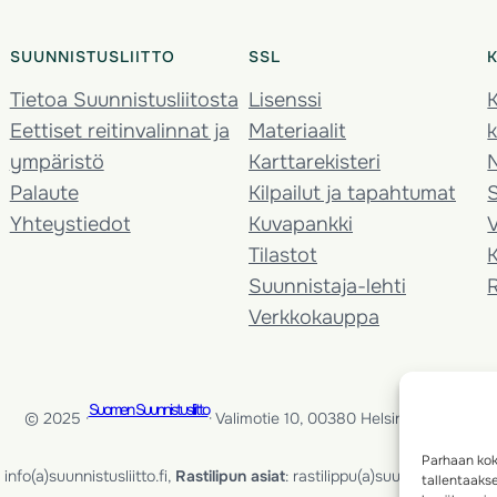
SUUNNISTUSLIITTO
SSL
Tietoa Suunnistusliitosta
Lisenssi
K
Eettiset reitinvalinnat ja
Materiaalit
k
ympäristö
Karttarekisteri
Palaute
Kilpailut ja tapahtumat
Yhteystiedot
Kuvapankki
V
Tilastot
K
Suunnistaja-lehti
Verkkokauppa
Suomen Suunnistusliitto
© 2025 ·
· Valimotie 10, 00380 Helsinki, Finland
Parhaan kok
info(a)suunnistusliitto.fi,
Rastilipun asiat
: rastilippu(a)suunnistusliitto.fi
tallentaaks