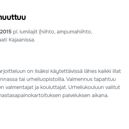
muuttuu
.2015
pl. lumilajit (hiihto, ampumahiihto,
ati Kajaanissa.
itteluun on lisäksi käytettävissä lähes kaikki illat
unnassa tai urheiluopistoilla. Valmennus tapahtuu
n valmentajat ja kouluttajat. Urheilukouluun valitut
lihastasapainokartoituksen palveluksen aikana.