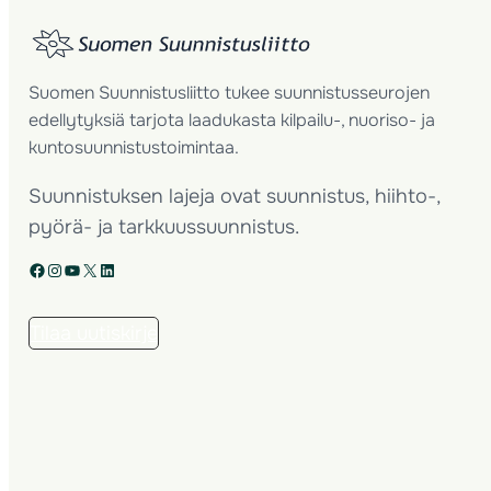
Suomen Suunnistusliitto tukee suunnistusseurojen
edellytyksiä tarjota laadukasta kilpailu-, nuoriso- ja
kuntosuunnistustoimintaa.
Suunnistuksen lajeja ovat suunnistus, hiihto-,
pyörä- ja tarkkuussuunnistus.
Facebook
Instagram
YouTube
X
LinkedIn
Tilaa uutiskirje