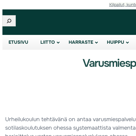
Kilpailut, kunt
Etsi
ETUSIVU
LIITTO
HARRASTE
HUIPPU
Varusmiespa
Urheilukoulun tehtävänä on antaa varusmiespalvelustaa
sotilaskoulutuksen ohessa systemaattista valmentaut