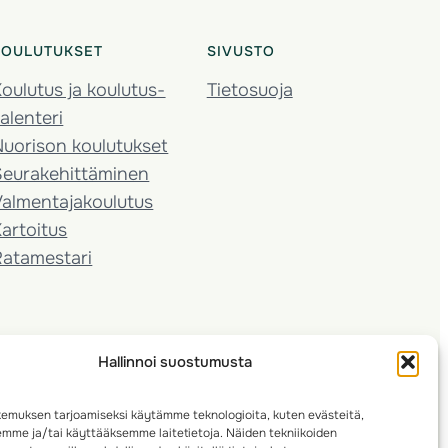
KOULUTUKSET
SIVUSTO
oulutus ja koulutus­
Tietosuoja
alenteri
Nuorison koulutukset
Seura­kehittäminen
almentaja­koulutus
artoitus
Ratamestari
Hallinnoi suostumusta
emuksen tarjoamiseksi käytämme teknologioita, kuten evästeitä,
emme ja/tai käyttääksemme laitetietoja. Näiden tekniikoiden