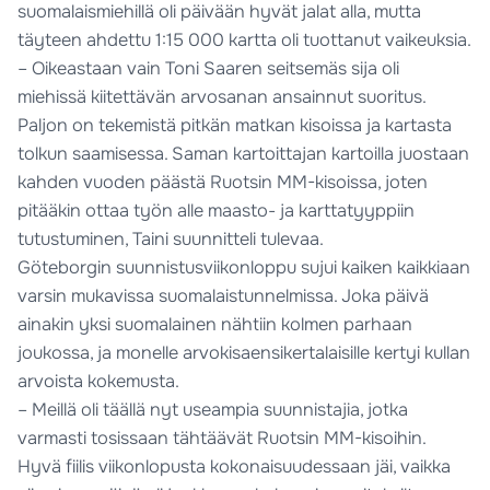
suomalaismiehillä oli päivään hyvät jalat alla, mutta
täyteen ahdettu 1:15 000 kartta oli tuottanut vaikeuksia.
– Oikeastaan vain Toni Saaren seitsemäs sija oli
miehissä kiitettävän arvosanan ansainnut suoritus.
Paljon on tekemistä pitkän matkan kisoissa ja kartasta
tolkun saamisessa. Saman kartoittajan kartoilla juostaan
kahden vuoden päästä Ruotsin MM-kisoissa, joten
pitääkin ottaa työn alle maasto- ja karttatyyppiin
tutustuminen, Taini suunnitteli tulevaa.
Göteborgin suunnistusviikonloppu sujui kaiken kaikkiaan
varsin mukavissa suomalaistunnelmissa. Joka päivä
ainakin yksi suomalainen nähtiin kolmen parhaan
joukossa, ja monelle arvokisaensikertalaisille kertyi kullan
arvoista kokemusta.
– Meillä oli täällä nyt useampia suunnistajia, jotka
varmasti tosissaan tähtäävät Ruotsin MM-kisoihin.
Hyvä fiilis viikonlopusta kokonaisuudessaan jäi, vaikka