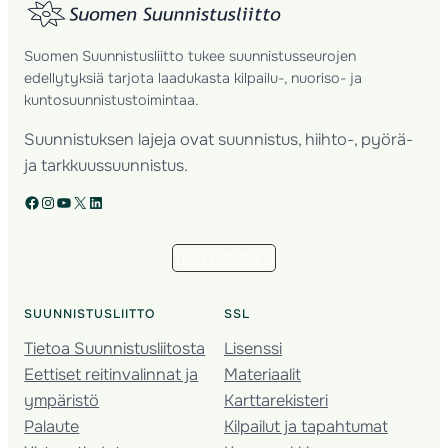
Suomen Suunnistusliitto tukee suunnistusseurojen
edellytyksiä tarjota laadukasta kilpailu-, nuoriso- ja
kuntosuunnistustoimintaa.
Suunnistuksen lajeja ovat suunnistus, hiihto-, pyörä-
ja tarkkuussuunnistus.
Facebook
Instagram
YouTube
X
LinkedIn
Tilaa uutiskirje
SUUNNISTUSLIITTO
SSL
Tietoa Suunnistusliitosta
Lisenssi
Eettiset reitinvalinnat ja
Materiaalit
ympäristö
Karttarekisteri
Palaute
Kilpailut ja tapahtumat