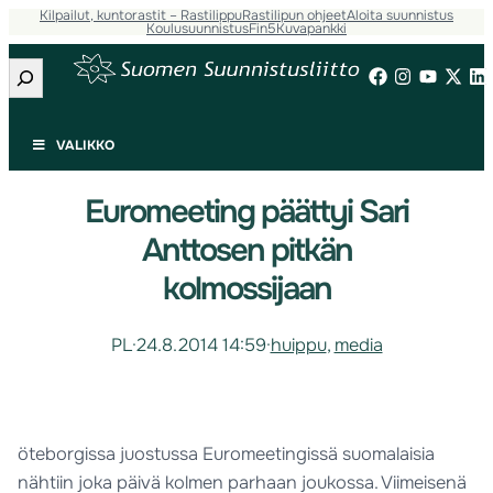
Kilpailut, kuntorastit – Rastilippu
Rastilipun ohjeet
Aloita suunnistus
Koulusuunnistus
Fin5
Kuvapankki
Etsi
VALIKKO
Euromeeting päättyi Sari
Anttosen pitkän
kolmossijaan
PL
·
24.8.2014 14:59
·
huippu
, 
media
öteborgissa juostussa Euromeetingissä suomalaisia
nähtiin joka päivä kolmen parhaan joukossa. Viimeisenä