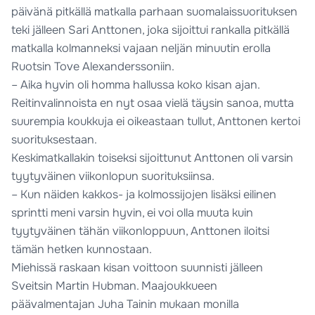
päivänä pitkällä matkalla parhaan suomalaissuorituksen
teki jälleen Sari Anttonen, joka sijoittui rankalla pitkällä
matkalla kolmanneksi vajaan neljän minuutin erolla
Ruotsin Tove Alexanderssoniin.
– Aika hyvin oli homma hallussa koko kisan ajan.
Reitinvalinnoista en nyt osaa vielä täysin sanoa, mutta
suurempia koukkuja ei oikeastaan tullut, Anttonen kertoi
suorituksestaan.
Keskimatkallakin toiseksi sijoittunut Anttonen oli varsin
tyytyväinen viikonlopun suorituksiinsa.
– Kun näiden kakkos- ja kolmossijojen lisäksi eilinen
sprintti meni varsin hyvin, ei voi olla muuta kuin
tyytyväinen tähän viikonloppuun, Anttonen iloitsi
tämän hetken kunnostaan.
Miehissä raskaan kisan voittoon suunnisti jälleen
Sveitsin Martin Hubman. Maajoukkueen
päävalmentajan Juha Tainin mukaan monilla