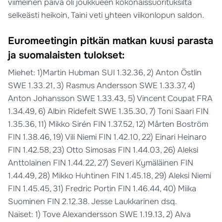
viimeinen päivä oli joukkueen kokonaissuorituksilta
selkeästi heikoin, Taini veti yhteen viikonlopun saldon.
Euromeetingin pitkän matkan kuusi parasta
ja suomalaisten tulokset:
Miehet: 1)Martin Hubman SUI 1.32.36, 2) Anton Östlin
SWE 1.33.21, 3) Rasmus Andersson SWE 1.33.37, 4)
Anton Johansson SWE 1.33.43, 5) Vincent Coupat FRA
1.34.49, 6) Albin Ridefelt SWE 1.35.30, 7) Toni Saari FIN
1.35.36, 11) Mikko Sirén FIN 1.37.52, 12) Mårten Boström
FIN 1.38.46, 19) Vili Niemi FIN 1.42.10, 22) Einari Heinaro
FIN 1.42.58, 23) Otto Simosas FIN 1.44.03, 26) Aleksi
Anttolainen FIN 1.44.22, 27) Severi Kymäläinen FIN
1.44.49, 28) Mikko Huhtinen FIN 1.45.18, 29) Aleksi Niemi
FIN 1.45.45, 31) Fredric Portin FIN 1.46.44, 40) Miika
Suominen FIN 2.12.38. Jesse Laukkarinen dsq.
Naiset: 1) Tove Alexandersson SWE 1.19.13, 2) Alva