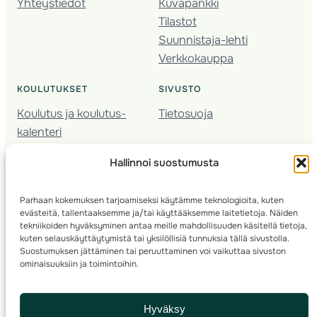
Yhteystiedot
Kuvapankki
Tilastot
Suunnistaja-lehti
Verkkokauppa
KOULUTUKSET
SIVUSTO
Koulutus ja koulutus­
Tietosuoja
kalenteri
Nuorison koulutukset
Hallinnoi suostumusta
Seura­kehittäminen
Valmentaja­koulutus
Parhaan kokemuksen tarjoamiseksi käytämme teknologioita, kuten
Kartoitus
evästeitä, tallentaaksemme ja/tai käyttääksemme laitetietoja. Näiden
Ratamestari
tekniikoiden hyväksyminen antaa meille mahdollisuuden käsitellä tietoja,
kuten selauskäyttäytymistä tai yksilöllisiä tunnuksia tällä sivustolla.
Suostumuksen jättäminen tai peruuttaminen voi vaikuttaa sivuston
Suomen Suunnistusliitto
© 2025 ·
· Valimotie 10, 00380 Helsinki, Finland
ominaisuuksiin ja toimintoihin.
info(a)suunnistusliitto.fi,
Rastilipun asiat
: rastilippu(a)suunnistusliitto.fi
Hyväksy