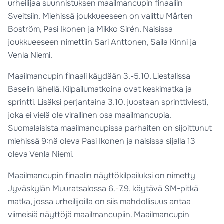
urheilijaa suunnistuksen maailmancupin finaaliin
Sveitsiin. Miehissä joukkueeseen on valittu Mårten
Boström, Pasi Ikonen ja Mikko Sirén. Naisissa
joukkueeseen nimettiin Sari Anttonen, Saila Kinni ja
Venla Niemi.
Maailmancupin finaali käydään 3.-5.10. Liestalissa
Baselin lähellä. Kilpailumatkoina ovat keskimatka ja
sprintti. Lisäksi perjantaina 3.10. juostaan sprinttiviesti,
joka ei vielä ole virallinen osa maailmancupia.
Suomalaisista maailmancupissa parhaiten on sijoittunut
miehissä 9:nä oleva Pasi Ikonen ja naisissa sijalla 13
oleva Venla Niemi.
Maailmancupin finaalin näyttökilpailuksi on nimetty
Jyväskylän Muuratsalossa 6.-7.9. käytävä SM-pitkä
matka, jossa urheilijoilla on siis mahdollisuus antaa
viimeisiä näyttöjä maailmancupiin. Maailmancupin