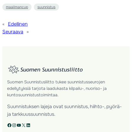
maailmancup
suunnistus
«
Edellinen
Seuraava
»
Suomen Suunnistusliitto tukee suunnistusseurojen
edellytyksiä tarjota laadukasta kilpailu-, nuoriso- ja
kuntosuunnistustoimintaa.
Suunnistuksen lajeja ovat suunnistus, hiihto-, pyörä-
ja tarkkuussuunnistus.
Facebook
Instagram
YouTube
X
LinkedIn