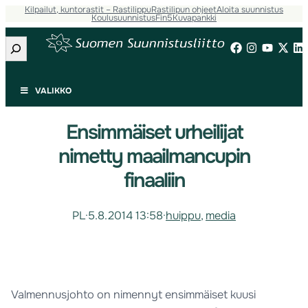
Kilpailut, kuntorastit – Rastilippu
Rastilipun ohjeet
Aloita suunnistus
Koulusuunnistus
Fin5
Kuvapankki
Etsi
VALIKKO
Ensimmäiset urheilijat
nimetty maailmancupin
finaaliin
PL
·
5.8.2014 13:58
·
huippu
, 
media
Valmennusjohto on nimennyt ensimmäiset kuusi