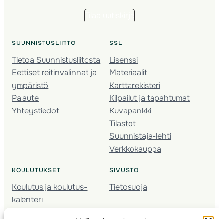
Tilaa uutiskirje
SUUNNISTUSLIITTO
SSL
Tietoa Suunnistusliitosta
Lisenssi
Eettiset reitinvalinnat ja
Materiaalit
ympäristö
Karttarekisteri
Palaute
Kilpailut ja tapahtumat
Yhteystiedot
Kuvapankki
Tilastot
Suunnistaja-lehti
Verkkokauppa
KOULUTUKSET
SIVUSTO
Koulutus ja koulutus­
Tietosuoja
kalenteri
Nuorison koulutukset