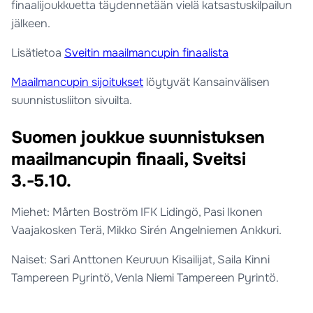
finaalijoukkuetta täydennetään vielä katsastuskilpailun
jälkeen.
Lisätietoa
Sveitin maailmancupin finaalista
Maailmancupin sijoitukset
löytyvät Kansainvälisen
suunnistusliiton sivuilta.
Suomen joukkue suunnistuksen
maailmancupin finaali, Sveitsi
3.-5.10.
Miehet: Mårten Boström IFK Lidingö, Pasi Ikonen
Vaajakosken Terä, Mikko Sirén Angelniemen Ankkuri.
Naiset: Sari Anttonen Keuruun Kisailijat, Saila Kinni
Tampereen Pyrintö, Venla Niemi Tampereen Pyrintö.