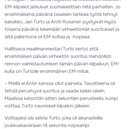
EM-kilpailut jatkuivat suomalaisittain mitä parhaiten. Jo
ensimmäisenä päivänä tasaisen tarkkaa työtä tehnyt
kaksikko, Jari Turto ja Antti Rusanen pystyivät myös
toisena päivänä tekemään virheettömät suoritukset ja
siitä palkintona oli EM-kultaa ja -hopeaa.
Hallitseva maailmanmestari Turto kertoi, että
ensimmäisen päivän virheetön suoritus mahdollisti
rennon valmistautumisen tämän päivän kilpailuun. EM-
kulta on Turtolle ensimmäinen EM-mitali.
– Meillä ei Antin kanssa ollut paineita. Tavoitteena oli
tehdä perushyvä suoritus ja saada kaikki oikein.
Maalissa katsottiin sitten sekuntien perusteella, kumpi
voittaa, Turto naureskeli kilpailun jälkeen.
Voittajaksi siis selvisi Turto, joka oli aikarasteilla
joukkuekaveriaan 18 sekuntia nopeampi.