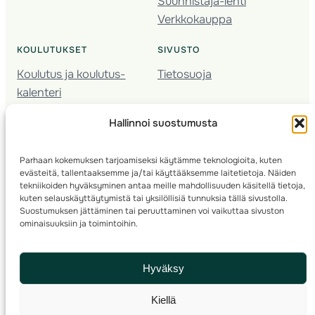
Suunnistaja-lehti
Verkkokauppa
KOULUTUKSET
SIVUSTO
Koulutus ja koulutus­
Tietosuoja
kalenteri
Nuorison koulutukset
Hallinnoi suostumusta
Seura­kehittäminen
Valmentaja­koulutus
Parhaan kokemuksen tarjoamiseksi käytämme teknologioita, kuten
Kartoitus
evästeitä, tallentaaksemme ja/tai käyttääksemme laitetietoja. Näiden
Ratamestari
tekniikoiden hyväksyminen antaa meille mahdollisuuden käsitellä tietoja,
kuten selauskäyttäytymistä tai yksilöllisiä tunnuksia tällä sivustolla.
Suostumuksen jättäminen tai peruuttaminen voi vaikuttaa sivuston
Suomen Suunnistusliitto
© 2025 ·
· Valimotie 10, 00380 Helsinki, Finland
ominaisuuksiin ja toimintoihin.
info(a)suunnistusliitto.fi,
Rastilipun asiat
: rastilippu(a)suunnistusliitto.fi
Hyväksy
Kilpailut ja kuntorastit – Rastilippu
:::
Rastilipun ohjeet
Kiellä