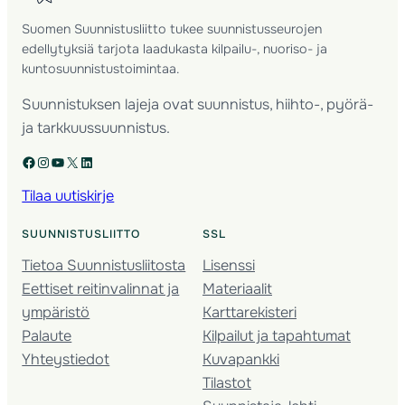
Suomen Suunnistusliitto tukee suunnistusseurojen
edellytyksiä tarjota laadukasta kilpailu-, nuoriso- ja
kuntosuunnistustoimintaa.
Suunnistuksen lajeja ovat suunnistus, hiihto-, pyörä-
ja tarkkuussuunnistus.
Facebook
Instagram
YouTube
X
LinkedIn
Tilaa uutiskirje
SUUNNISTUSLIITTO
SSL
Tietoa Suunnistusliitosta
Lisenssi
Eettiset reitinvalinnat ja
Materiaalit
ympäristö
Karttarekisteri
Palaute
Kilpailut ja tapahtumat
Yhteystiedot
Kuvapankki
Tilastot