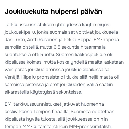
Joukkuekulta huipensi päivän
Tarkkuussuunnistuksen yhteydessä käytiin myös
joukkuekilpailu, jonka suomalaiset voittivat joukkueella
Jari Turto, Antti Rusanen ja Pekka Seppä. EM-hopeaa
samoilla pisteillä, mutta 6,5 sekuntia hitaammalla
suorituksella otti Ruotsi. Suomen kakkosjoukkue oli
kilpailussa kolmas, mutta koska yhdeltä maalta lasketaan
vain paras joukkue pronssia joukkuekilpailuissa sai
Venäjä. Kilpailu pronssista oli tiukka sillä neljä maata oli
samoissa pisteissä ja erot joukkueiden välillä saatiin
aikarasteilla käytetyissä sekunteissa.
EM-tarkkuussuunnistukset jatkuvat huomenna
keskiviikkona Tempon finaalilla. Suomelta odotetaan
kilpailusta hyvää tulosta, sillä joukkueessa on niin
tempon MM-kultamitalisti kuin MM-pronssimitalisti.