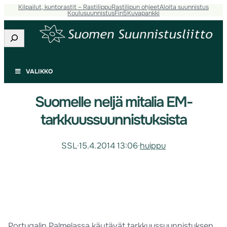
Kilpailut, kuntorastit – Rastilippu
Rastilipun ohjeet
Aloita suunnistus
Koulusuunnistus
Fin5
Kuvapankki
Etsi
VALIKKO
Suomelle neljä mitalia EM-
tarkkuussuunnistuksista
SSL
·
15.4.2014 13:06
·
huippu
Portugalin Palmelassa käytävät tarkkuussuunnistuksen