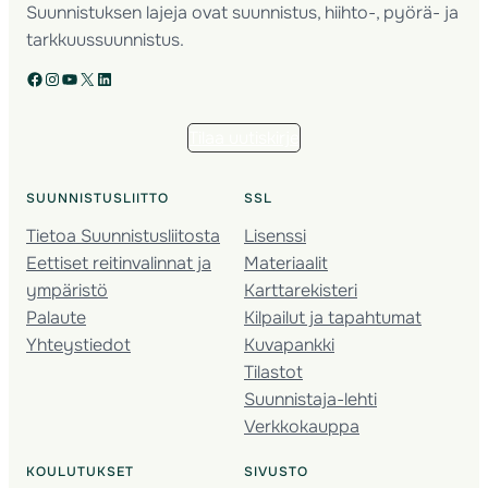
Suunnistuksen lajeja ovat suunnistus, hiihto-, pyörä- ja
tarkkuussuunnistus.
Facebook
Instagram
YouTube
X
LinkedIn
Tilaa uutiskirje
SUUNNISTUSLIITTO
SSL
Tietoa Suunnistusliitosta
Lisenssi
Eettiset reitinvalinnat ja
Materiaalit
ympäristö
Karttarekisteri
Palaute
Kilpailut ja tapahtumat
Yhteystiedot
Kuvapankki
Tilastot
Suunnistaja-lehti
Verkkokauppa
KOULUTUKSET
SIVUSTO