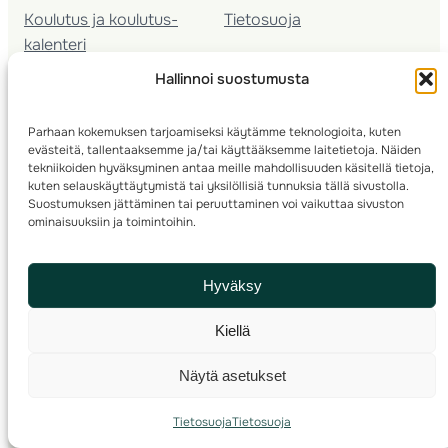
Koulutus ja koulutus­
Tietosuoja
kalenteri
Nuorison koulutukset
Hallinnoi suostumusta
Seura­kehittäminen
Valmentaja­koulutus
Parhaan kokemuksen tarjoamiseksi käytämme teknologioita, kuten
Kartoitus
evästeitä, tallentaaksemme ja/tai käyttääksemme laitetietoja. Näiden
Ratamestari
tekniikoiden hyväksyminen antaa meille mahdollisuuden käsitellä tietoja,
kuten selauskäyttäytymistä tai yksilöllisiä tunnuksia tällä sivustolla.
Suostumuksen jättäminen tai peruuttaminen voi vaikuttaa sivuston
Suomen Suunnistusliitto
© 2025 ·
· Valimotie 10, 00380 Helsinki, Finland
ominaisuuksiin ja toimintoihin.
info(a)suunnistusliitto.fi,
Rastilipun asiat
: rastilippu(a)suunnistusliitto.fi
Hyväksy
Kilpailut ja kuntorastit – Rastilippu
:::
Rastilipun ohjeet
Kiellä
RSS
Näytä asetukset
Etsi
Tietosuoja
Tietosuoja