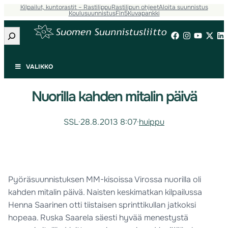
Kilpailut, kuntorastit – Rastilippu
Rastilipun ohjeet
Aloita suunnistus
Koulusuunnistus
Fin5
Kuvapankki
Etsi
VALIKKO
Nuorilla kahden mitalin päivä
SSL
·
28.8.2013 8:07
·
huippu
Pyöräsuunnistuksen MM-kisoissa Virossa nuorilla oli
kahden mitalin päivä. Naisten keskimatkan kilpailussa
Henna Saarinen otti tiistaisen sprinttikullan jatkoksi
hopeaa. Ruska Saarela säesti hyvää menestystä