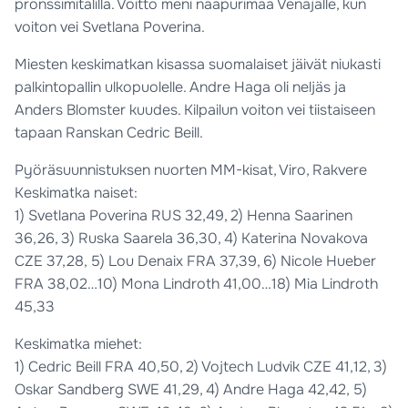
pronssimitalilla. Voitto meni naapurimaa Venäjälle, kun
voiton vei Svetlana Poverina.
Miesten keskimatkan kisassa suomalaiset jäivät niukasti
palkintopallin ulkopuolelle. Andre Haga oli neljäs ja
Anders Blomster kuudes. Kilpailun voiton vei tiistaiseen
tapaan Ranskan Cedric Beill.
Pyöräsuunnistuksen nuorten MM-kisat, Viro, Rakvere
Keskimatka naiset:
1) Svetlana Poverina RUS 32,49, 2) Henna Saarinen
36,26, 3) Ruska Saarela 36,30, 4) Katerina Novakova
CZE 37,28, 5) Lou Denaix FRA 37,39, 6) Nicole Hueber
FRA 38,02…10) Mona Lindroth 41,00…18) Mia Lindroth
45,33
Keskimatka miehet:
1) Cedric Beill FRA 40,50, 2) Vojtech Ludvik CZE 41,12, 3)
Oskar Sandberg SWE 41,29, 4) Andre Haga 42,42, 5)