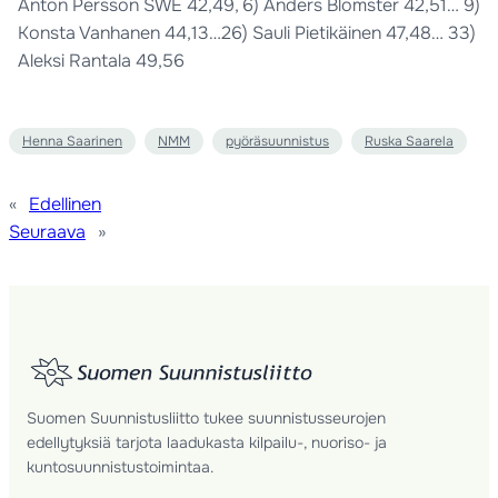
Anton Persson SWE 42,49, 6) Anders Blomster 42,51… 9)
Konsta Vanhanen 44,13…26) Sauli Pietikäinen 47,48… 33)
Aleksi Rantala 49,56
Henna Saarinen
NMM
pyöräsuunnistus
Ruska Saarela
«
Edellinen
Seuraava
»
Suomen Suunnistusliitto tukee suunnistusseurojen
edellytyksiä tarjota laadukasta kilpailu-, nuoriso- ja
kuntosuunnistustoimintaa.