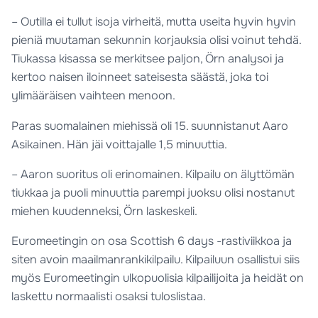
– Outilla ei tullut isoja virheitä, mutta useita hyvin hyvin
pieniä muutaman sekunnin korjauksia olisi voinut tehdä.
Tiukassa kisassa se merkitsee paljon, Örn analysoi ja
kertoo naisen iloinneet sateisesta säästä, joka toi
ylimääräisen vaihteen menoon.
Paras suomalainen miehissä oli 15. suunnistanut Aaro
Asikainen. Hän jäi voittajalle 1,5 minuuttia.
– Aaron suoritus oli erinomainen. Kilpailu on älyttömän
tiukkaa ja puoli minuuttia parempi juoksu olisi nostanut
miehen kuudenneksi, Örn laskeskeli.
Euromeetingin on osa Scottish 6 days -rastiviikkoa ja
siten avoin maailmanrankikilpailu. Kilpailuun osallistui siis
myös Euromeetingin ulkopuolisia kilpailijoita ja heidät on
laskettu normaalisti osaksi tuloslistaa.