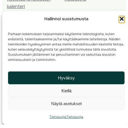
kalenteri
Nuorison koulutukset
Hallinnoi suostumusta
Seura­kehittäminen
Valmentaja­koulutus
Parhaan kokemuksen tarjoamiseksi käytämme teknologioita, kuten
Kartoitus
evästeitä, tallentaaksemme ja/tai käyttääksemme laitetietoja. Näiden
Ratamestari
tekniikoiden hyväksyminen antaa meille mahdollisuuden käsitellä tietoja,
kuten selauskäyttäytymistä tai yksilöllisiä tunnuksia tällä sivustolla.
Suostumuksen jättäminen tai peruuttaminen voi vaikuttaa sivuston
Suomen Suunnistusliitto
© 2025 ·
· Valimotie 10, 00380 Helsinki, Finland
ominaisuuksiin ja toimintoihin.
info(a)suunnistusliitto.fi,
Rastilipun asiat
: rastilippu(a)suunnistusliitto.fi
Hyväksy
Kilpailut ja kuntorastit – Rastilippu
:::
Rastilipun ohjeet
Kiellä
RSS
Näytä asetukset
Etsi
Tietosuoja
Tietosuoja