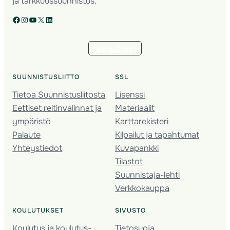
ja tarkkuussuunnistus.
Facebook
Instagram
YouTube
X
LinkedIn
Tilaa uutiskirje
SUUNNISTUSLIITTO
SSL
Tietoa Suunnistusliitosta
Lisenssi
Eettiset reitinvalinnat ja
Materiaalit
ympäristö
Karttarekisteri
Palaute
Kilpailut ja tapahtumat
Yhteystiedot
Kuvapankki
Tilastot
Suunnistaja-lehti
Verkkokauppa
KOULUTUKSET
SIVUSTO
Koulutus ja koulutus­
Tietosuoja