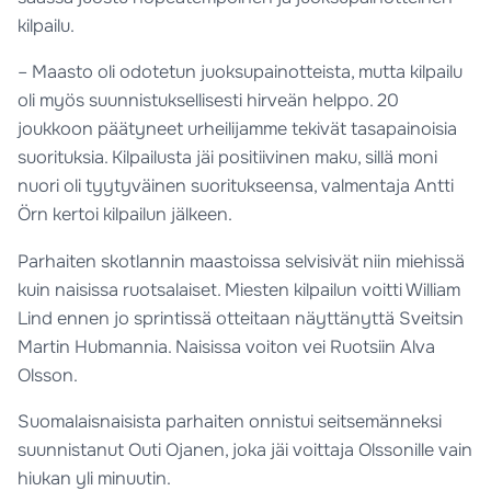
kilpailu.
– Maasto oli odotetun juoksupainotteista, mutta kilpailu
oli myös suunnistuksellisesti hirveän helppo. 20
joukkoon päätyneet urheilijamme tekivät tasapainoisia
suorituksia. Kilpailusta jäi positiivinen maku, sillä moni
nuori oli tyytyväinen suoritukseensa, valmentaja Antti
Örn kertoi kilpailun jälkeen.
Parhaiten skotlannin maastoissa selvisivät niin miehissä
kuin naisissa ruotsalaiset. Miesten kilpailun voitti William
Lind ennen jo sprintissä otteitaan näyttänyttä Sveitsin
Martin Hubmannia. Naisissa voiton vei Ruotsiin Alva
Olsson.
Suomalaisnaisista parhaiten onnistui seitsemänneksi
suunnistanut Outi Ojanen, joka jäi voittaja Olssonille vain
hiukan yli minuutin.