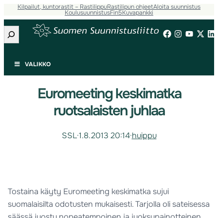
Kilpailut, kuntorastit – Rastilippu
Rastilipun ohjeet
Aloita suunnistus
Koulusuunnistus
Fin5
Kuvapankki
Etsi
VALIKKO
Euromeeting keskimatka
ruotsalaisten juhlaa
SSL
·
1.8.2013 20:14
·
huippu
Tostaina käyty Euromeeting keskimatka sujui
suomalaisilta odotusten mukaisesti. Tarjolla oli sateisessa
säässä juostu nopeatempoinen ja juoksupainotteinen