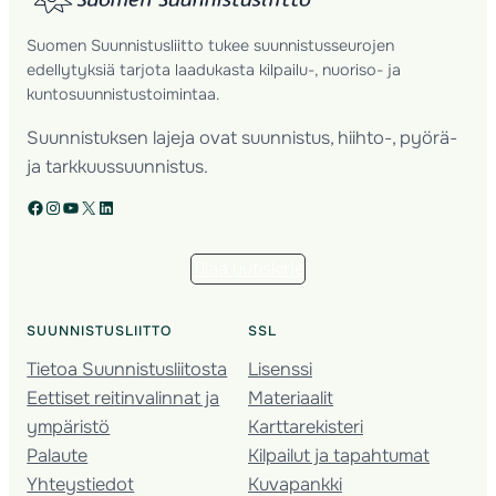
Suomen Suunnistusliitto tukee suunnistusseurojen
edellytyksiä tarjota laadukasta kilpailu-, nuoriso- ja
kuntosuunnistustoimintaa.
Suunnistuksen lajeja ovat suunnistus, hiihto-, pyörä-
ja tarkkuussuunnistus.
Facebook
Instagram
YouTube
X
LinkedIn
Tilaa uutiskirje
SUUNNISTUSLIITTO
SSL
Tietoa Suunnistusliitosta
Lisenssi
Eettiset reitinvalinnat ja
Materiaalit
ympäristö
Karttarekisteri
Palaute
Kilpailut ja tapahtumat
Yhteystiedot
Kuvapankki