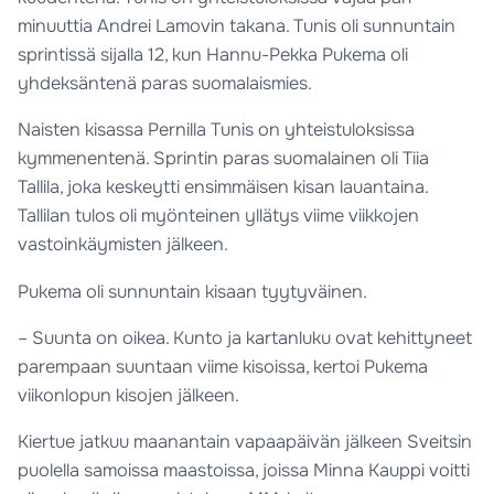
minuuttia Andrei Lamovin takana. Tunis oli sunnuntain
sprintissä sijalla 12, kun Hannu-Pekka Pukema oli
yhdeksäntenä paras suomalaismies.
Naisten kisassa Pernilla Tunis on yhteistuloksissa
kymmenentenä. Sprintin paras suomalainen oli Tiia
Tallila, joka keskeytti ensimmäisen kisan lauantaina.
Tallilan tulos oli myönteinen yllätys viime viikkojen
vastoinkäymisten jälkeen.
Pukema oli sunnuntain kisaan tyytyväinen.
– Suunta on oikea. Kunto ja kartanluku ovat kehittyneet
parempaan suuntaan viime kisoissa, kertoi Pukema
viikonlopun kisojen jälkeen.
Kiertue jatkuu maanantain vapaapäivän jälkeen Sveitsin
puolella samoissa maastoissa, joissa Minna Kauppi voitti