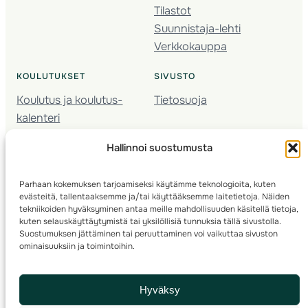
Tilastot
Suunnistaja-lehti
Verkkokauppa
KOULUTUKSET
SIVUSTO
Koulutus ja koulutus­
Tietosuoja
kalenteri
Nuorison koulutukset
Hallinnoi suostumusta
Seura­kehittäminen
Valmentaja­koulutus
Parhaan kokemuksen tarjoamiseksi käytämme teknologioita, kuten
Kartoitus
evästeitä, tallentaaksemme ja/tai käyttääksemme laitetietoja. Näiden
Ratamestari
tekniikoiden hyväksyminen antaa meille mahdollisuuden käsitellä tietoja,
kuten selauskäyttäytymistä tai yksilöllisiä tunnuksia tällä sivustolla.
Suostumuksen jättäminen tai peruuttaminen voi vaikuttaa sivuston
Suomen Suunnistusliitto
© 2025 ·
· Valimotie 10, 00380 Helsinki, Finland
ominaisuuksiin ja toimintoihin.
info(a)suunnistusliitto.fi,
Rastilipun asiat
: rastilippu(a)suunnistusliitto.fi
Hyväksy
Kilpailut ja kuntorastit – Rastilippu
:::
Rastilipun ohjeet