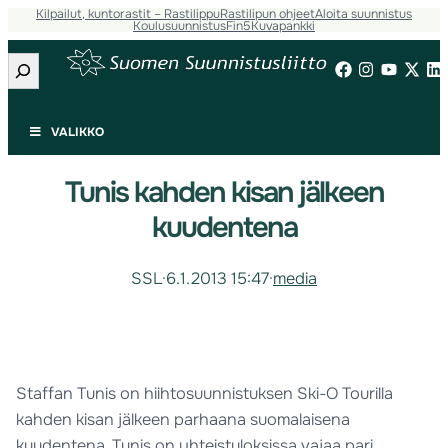
Kilpailut, kuntorastit – Rastilippu
Rastilipun ohjeet
Aloita suunnistus
Koulusuunnistus
Fin5
Kuvapankki
Etsi
VALIKKO
Tunis kahden kisan jälkeen
kuudentena
SSL
·
6.1.2013 15:47
·
media
Staffan Tunis on hiihtosuunnistuksen Ski-O Tourilla
kahden kisan jälkeen parhaana suomalaisena
kuudentena. Tunis on yhteistuloksissa vajaa pari