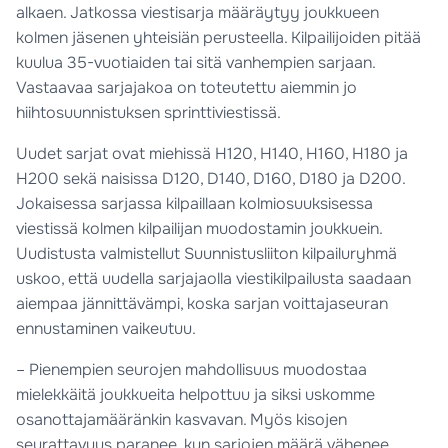
alkaen. Jatkossa viestisarja määräytyy joukkueen
kolmen jäsenen yhteisiän perusteella. Kilpailijoiden pitää
kuulua 35-vuotiaiden tai sitä vanhempien sarjaan.
Vastaavaa sarjajakoa on toteutettu aiemmin jo
hiihtosuunnistuksen sprinttiviestissä.
Uudet sarjat ovat miehissä H120, H140, H160, H180 ja
H200 sekä naisissa D120, D140, D160, D180 ja D200.
Jokaisessa sarjassa kilpaillaan kolmiosuuksisessa
viestissä kolmen kilpailijan muodostamin joukkuein.
Uudistusta valmistellut Suunnistusliiton kilpailuryhmä
uskoo, että uudella sarjajaolla viestikilpailusta saadaan
aiempaa jännittävämpi, koska sarjan voittajaseuran
ennustaminen vaikeutuu.
– Pienempien seurojen mahdollisuus muodostaa
mielekkäitä joukkueita helpottuu ja siksi uskomme
osanottajamääränkin kasvavan. Myös kisojen
seurattavuus paranee, kun sarjojen määrä vähenee