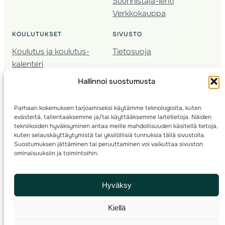
Suunnistaja-lehti
Verkkokauppa
KOULUTUKSET
SIVUSTO
Koulutus ja koulutus­
Tietosuoja
kalenteri
Nuorison koulutukset
Hallinnoi suostumusta
Seura­kehittäminen
Valmentaja­koulutus
Parhaan kokemuksen tarjoamiseksi käytämme teknologioita, kuten
Kartoitus
evästeitä, tallentaaksemme ja/tai käyttääksemme laitetietoja. Näiden
Ratamestari
tekniikoiden hyväksyminen antaa meille mahdollisuuden käsitellä tietoja,
kuten selauskäyttäytymistä tai yksilöllisiä tunnuksia tällä sivustolla.
Suostumuksen jättäminen tai peruuttaminen voi vaikuttaa sivuston
Suomen Suunnistusliitto
© 2025 ·
· Valimotie 10, 00380 Helsinki, Finland
ominaisuuksiin ja toimintoihin.
info(a)suunnistusliitto.fi,
Rastilipun asiat
: rastilippu(a)suunnistusliitto.fi
Hyväksy
Kilpailut ja kuntorastit – Rastilippu
:::
Rastilipun ohjeet
Kiellä
RSS