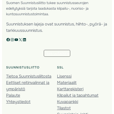
Suomen Suunnistusliitto tukee suunnistusseurojen
edellytyksiä tarjota laadukasta kilpailu-, nuoriso- ja
kuntosuunnistustoimintaa.
Suunnistuksen lajeja ovat suunnistus, hiihto-, pyörä- ja
tarkkuussuunnistus.
Facebook
Instagram
YouTube
X
LinkedIn
Tilaa uutiskirje
SUUNNISTUSLIITTO
SSL
Tietoa Suunnistusliitosta
Lisenssi
Eettiset reitinvalinnat ja
Materiaalit
ympäristö
Karttarekisteri
Palaute
Kilpailut ja tapahtumat
Yhteystiedot
Kuvapankki
Tilastot