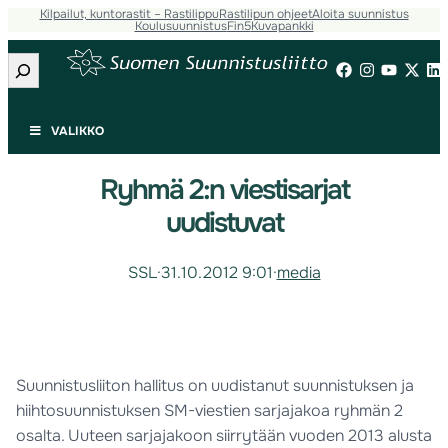
Kilpailut, kuntorastit – Rastilippu
Rastilipun ohjeet
Aloita suunnistus
Koulusuunnistus
Fin5
Kuvapankki
Etsi
VALIKKO
Ryhmä 2:n viestisarjat
uudistuvat
SSL
·
31.10.2012 9:01
·
media
Suunnistusliiton hallitus on uudistanut suunnistuksen ja
hiihtosuunnistuksen SM-viestien sarjajakoa ryhmän 2
osalta. Uuteen sarjajakoon siirrytään vuoden 2013 alusta