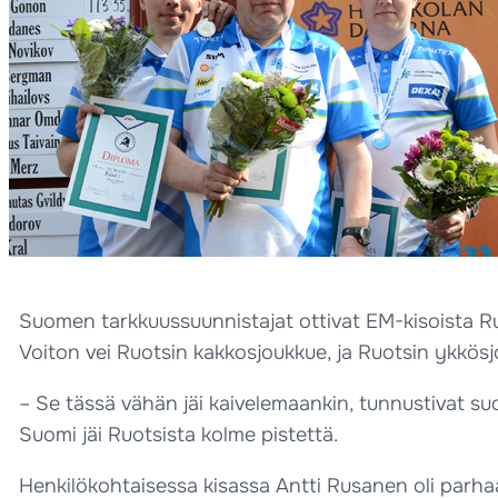
Suomen tarkkuussuunnistajat ottivat EM-kisoista Ru
Voiton vei Ruotsin kakkosjoukkue, ja Ruotsin ykkös
– Se tässä vähän jäi kaivelemaankin, tunnustivat suo
Suomi jäi Ruotsista kolme pistettä.
Henkilökohtaisessa kisassa Antti Rusanen oli parhaa