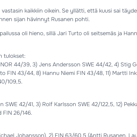
astasin kaikkiin oikein. Se yllätti, että kuusi sai täyde
jännen sijan hävinnyt Rusanen pohti.
ilussa oli hieno, sillä Jari Turto oli seitsemäs ja Ha
 tulokset:
ler NOR 44/39, 3) Jens Andersson SWE 44/42, 4) Stig
o FIN 43/44, 8) Hannu Niemi FIN 43/48, 11) Martti Ink
40/109,5.
 SWE 42/41, 3) Rolf Karlsson SWE 42/122,5, 12) Pekka 
 FIN 26/146.
ichael Johansson), 2) FIN 63/60,5 (Antti Rusanen, La