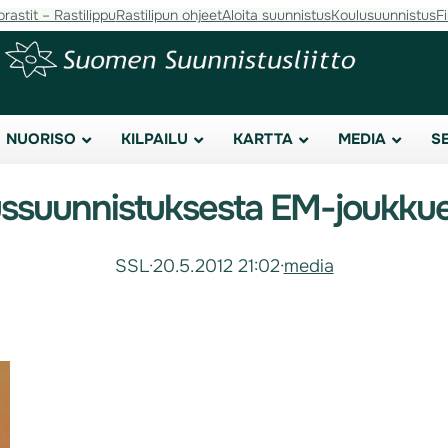
orastit – Rastilippu
Rastilipun ohjeet
Aloita suunnistus
Koulusuunnistus
F
NUORISO
KILPAILU
KARTTA
MEDIA
S
ussuunnistuksesta EM-joukku
SSL
·
20.5.2012 21:02
·
media