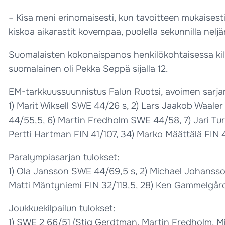
– Kisa meni erinomaisesti, kun tavoitteen mukaisesti v
kiskoa aikarastit kovempaa, puolella sekunnilla nel
Suomalaisten kokonaispanos henkilökohtaisessa kilpa
suomalainen oli Pekka Seppä sijalla 12.
EM-tarkkuussuunnistus Falun Ruotsi, avoimen sarjan
1) Marit Wiksell SWE 44/26 s, 2) Lars Jaakob Waa
44/55,5, 6) Martin Fredholm SWE 44/58, 7) Jari Turt
Pertti Hartman FIN 41/107, 34) Marko Määttälä FIN 
Paralympiasarjan tulokset:
1) Ola Jansson SWE 44/69,5 s, 2) Michael Johansson
Matti Mäntyniemi FIN 32/119,5, 28) Ken Gammelgård
Joukkuekilpailun tulokset:
1) SWE 2 66/51 (Stig Gerdtman, Martin Fredholm, M