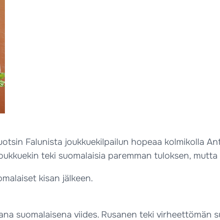
otsin Falunista joukkuekilpailun hopeaa kolmikolla An
joukkuekin teki suomalaisia paremman tuloksen, mutta 
malaiset kisan jälkeen.
na suomalaisena viides. Rusanen teki virheettömän suor