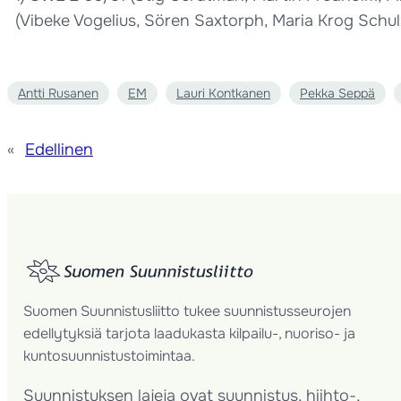
(Vibeke Vogelius, Sören Saxtorph, Maria Krog Schul
Antti Rusanen
EM
Lauri Kontkanen
Pekka Seppä
«
Edellinen
Suomen Suunnistusliitto tukee suunnistusseurojen
edellytyksiä tarjota laadukasta kilpailu-, nuoriso- ja
kuntosuunnistustoimintaa.
Suunnistuksen lajeja ovat suunnistus, hiihto-,