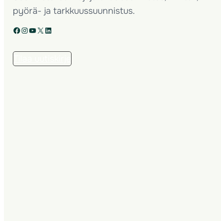
pyörä- ja tarkkuussuunnistus.
Facebook
Instagram
YouTube
X
LinkedIn
Tilaa uutiskirje