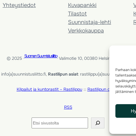
Yhteystiedot
Kuvapankki
V
Tilastot
K
Suunnistaja-lehti
Verkkokauppa
Suomen Suunnistusliitto
© 2025 ·
· Valimotie 10, 00380 Helsinki, Finland
Parhaan kok
info(a)suunnistusliitto.fi,
Rastilipun asiat
: rastilippu(a)suunnistusliitto.fi
tallentaaks
hyväksymine
selauskäyttä
Kilpailut ja kuntorastit – Rastilippu
:::
Rastilipun ohjeet
jättäminen t
RSS
H
Etsi