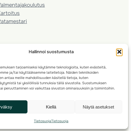
almentaja­koulutus
artoitus
Ratamestari
Hallinnoi suostumusta
emuksen tarjoamiseksi käytämme teknologioita, kuten evästeitä,
emme ja/tai käyttääksemme laitetietoja. Näiden tekniikoiden
n antaa meille mahdollisuuden käsitellä tietoja, kuten
ytymistä tai yksilöllisiä tunnuksia tällä sivustolla. Suostumuksen
ai peruuttaminen voi vaikuttaa sivuston ominaisuuksiin ja toimintoihin.
yväksy
Kiellä
Näytä asetukset
Tietosuoja
Tietosuoja