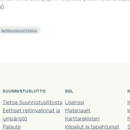
z).
tarkkuussuunnistus
SUUNNISTUSLIITTO
SSL
Tietoa Suunnistusliitosta
Lisenssi
K
Eettiset reitinvalinnat ja
Materiaalit
k
ympäristö
Karttarekisteri
Palaute
Kilpailut ja tapahtumat