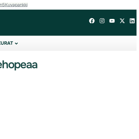
in5
Kuvapankki
EURAT
ehopeaa