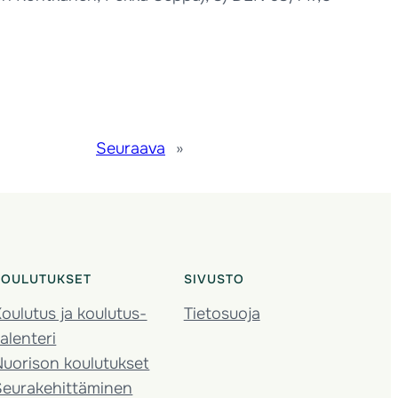
Seuraava
»
KOULUTUKSET
SIVUSTO
oulutus ja koulutus­
Tietosuoja
alenteri
Nuorison koulutukset
Seura­kehittäminen