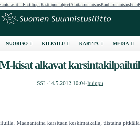
kuntorastit – Rastilippu
Rastilipun ohjeet
Aloita suunnistus
Koulusuunnistus
Fin5
K
NUORISO
KILPAILU
KARTTA
MEDIA
M-kisat alkavat karsintakilpailuil
SSL
·
14.5.2012 10:04
·
huippu
uilla. Maanantaina karsitaan keskimatkalla, tiistaina pitkällä 