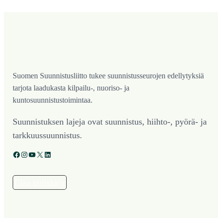
Suomen Suunnistusliitto tukee suunnistusseurojen edellytyksiä
tarjota laadukasta kilpailu-, nuoriso- ja
kuntosuunnistustoimintaa.
Suunnistuksen lajeja ovat suunnistus, hiihto-, pyörä- ja
tarkkuussuunnistus.
Facebook
Instagram
YouTube
X
LinkedIn
Tilaa uutiskirje