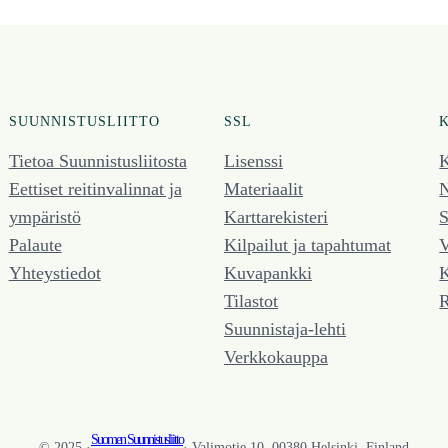
SUUNNISTUSLIITTO
SSL
Tietoa Suunnistusliitosta
Lisenssi
K
Eettiset reitinvalinnat ja
Materiaalit
N
ympäristö
Karttarekisteri
S
Palaute
Kilpailut ja tapahtumat
V
Yhteystiedot
Kuvapankki
K
Tilastot
R
Suunnistaja-lehti
Verkkokauppa
Suomen Suunnistusliitto
© 2025 ·
· Valimotie 10, 00380 Helsinki, Finland