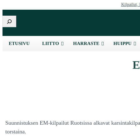
Kilpailut, 
Etsi
ETUSIVU
LIITTO
HARRASTE
HUIPPU
E
Suunnistuksen EM-kilpailut Ruotsissa alkavat karsintakilpail
torstaina.