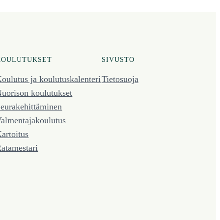
KOULUTUKSET
SIVUSTO
oulutus ja koulutus­kalenteri
Tietosuoja
uorison koulutukset
eura­kehittäminen
almentaja­koulutus
artoitus
atamestari