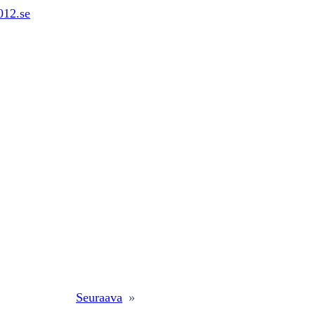
12.se
Seuraava
»