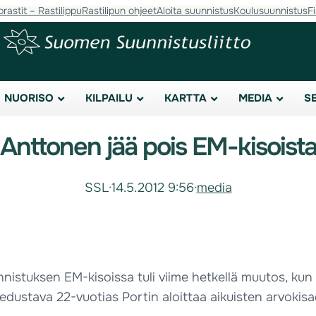
orastit – Rastilippu
Rastilipun ohjeet
Aloita suunnistus
Koulusuunnistus
F
NUORISO
KILPAILU
KARTTA
MEDIA
S
Anttonen jää pois EM-kisoist
SSL
·
14.5.2012 9:56
·
media
stuksen EM-kisoissa tuli viime hetkellä muutos, kun 
 edustava 22-vuotias Portin aloittaa aikuisten arvokis