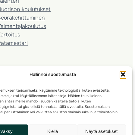
alenteri
Nuorison koulutukset
Seura­kehittäminen
almentaja­koulutus
artoitus
Ratamestari
Hallinnoi suostumusta
emuksen tarjoamiseksi käytämme teknologioita, kuten evästeitä,
emme ja/tai käyttääksemme laitetietoja. Näiden tekniikoiden
n antaa meille mahdollisuuden käsitellä tietoja, kuten
ytymistä tai yksilöllisiä tunnuksia tällä sivustolla. Suostumuksen
ai peruuttaminen voi vaikuttaa sivuston ominaisuuksiin ja toimintoihin.
yväksy
Kiellä
Näytä asetukset