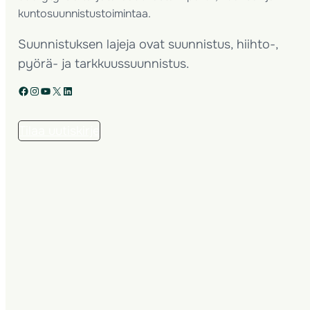
kuntosuunnistustoimintaa.
Suunnistuksen lajeja ovat suunnistus, hiihto-,
pyörä- ja tarkkuussuunnistus.
Facebook
Instagram
YouTube
X
LinkedIn
Tilaa uutiskirje