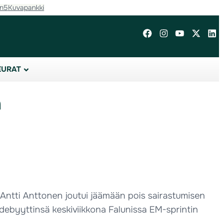
in5
Kuvapankki
EURAT
a
Antti Anttonen joutui jäämään pois sairastumisen
adebyyttinsä keskiviikkona Falunissa EM-sprintin