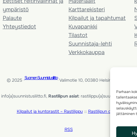
Eettiset reitinvalinnat ja
Materiaalit
k
ympäristö
Karttarekisteri
Palaute
Kilpailut ja tapahtumat
Yhteystiedot
Kuvapankki
V
Tilastot
K
Suunnistaja-lehti
Verkkokauppa
Suomen Suunnistusliitto
© 2025 ·
· Valimotie 10, 00380 Helsinki, Finland
Parhaan kok
info(a)suunnistusliitto.fi,
Rastilipun asiat
: rastilippu(a)suunnistusliitto.fi
tallentaaks
hyväksymine
selauskäyttä
Kilpailut ja kuntorastit – Rastilippu
:::
Rastilipun ohjeet
jättäminen t
RSS
H