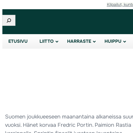
Kilpailut, kunt
Etsi
ETUSIVU
LIITTO
HARRASTE
HUIPPU
Suomen joukkueeseen maanantaina alkaneissa suunni
vuoksi. Hänet korvaa Fredric Portin. Paimion Rastia