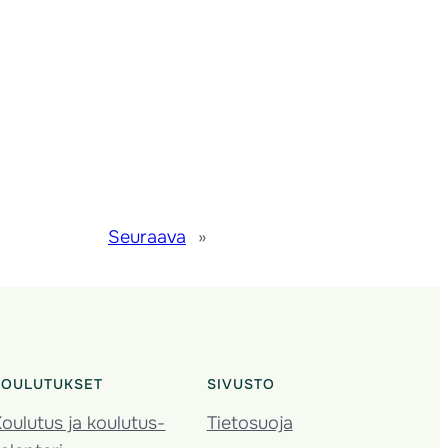
Seuraava
»
KOULUTUKSET
SIVUSTO
oulutus ja koulutus­
Tietosuoja