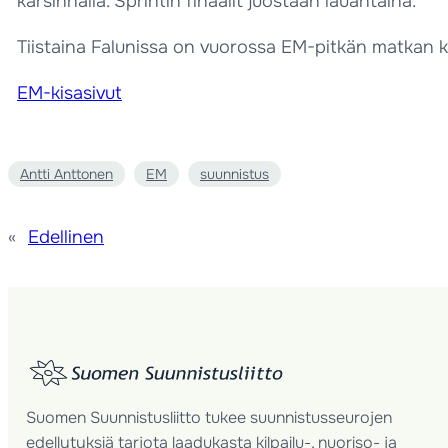
karsinnalla. Sprintin finaalit juostaan lauantaina.
Tiistaina Falunissa on vuorossa EM-pitkän matkan k
EM-kisasivut
Antti Anttonen
EM
suunnistus
«
Edellinen
Suomen Suunnistusliitto tukee suunnistusseurojen
edellytyksiä tarjota laadukasta kilpailu-, nuoriso- ja