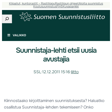
Kilpailut, kuntorastit – Rastilippu
Rastilipun ohjeet
Aloita suunnistus
Koulusuunnistus
Fin5
Kuvapankki
Etsi
VALIKKO
Suunnistaja-lehti etsii uusia
avustajia
SSL
·
12.12.2011 15:16
·
liitto
Kiinnostaako kirjoittaminen suunnistuksesta? Haluatko
osallistua Suunnistaja-lehden tekemiseen? Onko