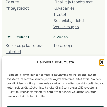
Palaute
Kilpailut ja tapahtumat
Yhteystiedot
Kuvapankki
Tilastot
Suunnistaja-lehti
Verkkokauppa
KOULUTUKSET
SIVUSTO
Koulutus ja koulutus­
Tietosuoja
kalenteri
Nuorison koulutukset
Hallinnoi suostumusta
Seura­kehittäminen
Valmentaja­koulutus
Parhaan kokemuksen tarjoamiseksi käytämme teknologioita, kuten
Kartoitus
evästeitä, tallentaaksemme ja/tai käyttääksemme laitetietoja. Näiden
Ratamestari
tekniikoiden hyväksyminen antaa meille mahdollisuuden käsitellä tietoja,
kuten selauskäyttäytymistä tai yksilöllisiä tunnuksia tällä sivustolla.
Suostumuksen jättäminen tai peruuttaminen voi vaikuttaa sivuston
Suomen Suunnistusliitto
© 2025 ·
· Valimotie 10, 00380 Helsinki, Finland
ominaisuuksiin ja toimintoihin.
info(a)suunnistusliitto.fi,
Rastilipun asiat
: rastilippu(a)suunnistusliitto.fi