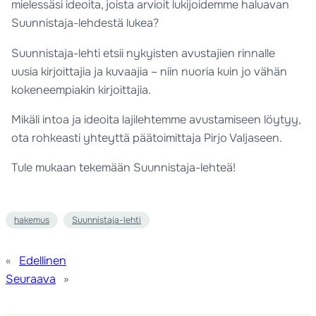
mielessäsi ideoita, joista arvioit lukijoidemme haluavan
Suunnistaja-lehdestä lukea?
Suunnistaja-lehti etsii nykyisten avustajien rinnalle
uusia kirjoittajia ja kuvaajia – niin nuoria kuin jo vähän
kokeneempiakin kirjoittajia.
Mikäli intoa ja ideoita lajilehtemme avustamiseen löytyy,
ota rohkeasti yhteyttä päätoimittaja Pirjo Valjaseen.
Tule mukaan tekemään Suunnistaja-lehteä!
hakemus
Suunnistaja-lehti
«
Edellinen
Seuraava
»