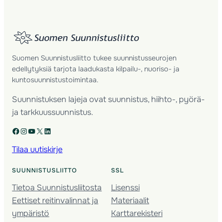
Suomen Suunnistusliitto tukee suunnistusseurojen
edellytyksiä tarjota laadukasta kilpailu-, nuoriso- ja
kuntosuunnistustoimintaa.
Suunnistuksen lajeja ovat suunnistus, hiihto-, pyörä-
ja tarkkuussuunnistus.
Facebook
Instagram
YouTube
X
LinkedIn
Tilaa uutiskirje
SUUNNISTUSLIITTO
SSL
Tietoa Suunnistusliitosta
Lisenssi
Eettiset reitinvalinnat ja
Materiaalit
ympäristö
Karttarekisteri