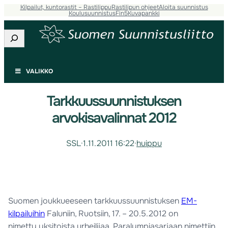
Kilpailut, kuntorastit – Rastilippu
Rastilipun ohjeet
Aloita suunnistus
Koulusuunnistus
Fin5
Kuvapankki
Etsi
VALIKKO
Tarkkuussuunnistuksen
arvokisavalinnat 2012
SSL
·
1.11.2011 16:22
·
huippu
Suomen joukkueeseen tarkkuussuunnistuksen
EM-
kilpailuihin
Faluniin, Ruotsiin, 17. – 20.5.2012 on
nimetty yksitoista urheilijaa. Paralympiasarjaan nimettiin