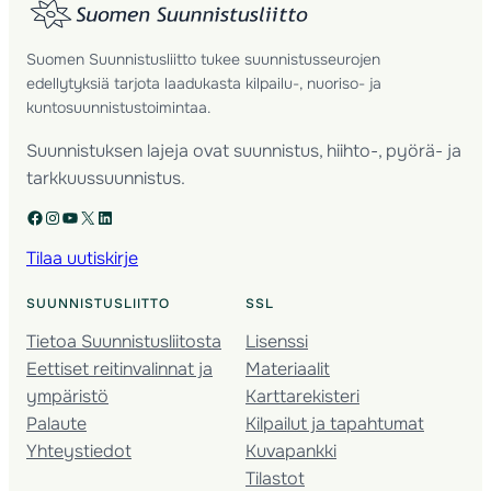
Suomen Suunnistusliitto tukee suunnistusseurojen
edellytyksiä tarjota laadukasta kilpailu-, nuoriso- ja
kuntosuunnistustoimintaa.
Suunnistuksen lajeja ovat suunnistus, hiihto-, pyörä- ja
tarkkuussuunnistus.
Facebook
Instagram
YouTube
X
LinkedIn
Tilaa uutiskirje
SUUNNISTUSLIITTO
SSL
Tietoa Suunnistusliitosta
Lisenssi
Eettiset reitinvalinnat ja
Materiaalit
ympäristö
Karttarekisteri
Palaute
Kilpailut ja tapahtumat
Yhteystiedot
Kuvapankki
Tilastot