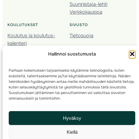
Suunnistaja-lehti
Verkkokauppa
KOULUTUKSET
SIVUSTO
Koulutus ja koulutus­
Tietosuoja
kalenteri
Nuorison koulutukset
Hallinnoi suostumusta
Seura­kehittäminen
Valmentaja­koulutus
Parhaan kokemuksen tarjoamiseksi käytämme teknologioita, kuten
Kartoitus
evästeitä, tallentaaksemme ja/tai käyttääksemme laitetietoja. Näiden
Ratamestari
tekniikoiden hyväksyminen antaa meille mahdollisuuden käsitellä tietoja,
kuten selauskäyttäytymistä tai yksilöllisiä tunnuksia tällä sivustolla.
Suostumuksen jättäminen tai peruuttaminen voi vaikuttaa sivuston
Suomen Suunnistusliitto
© 2025 ·
· Valimotie 10, 00380 Helsinki, Finland
ominaisuuksiin ja toimintoihin.
info(a)suunnistusliitto.fi,
Rastilipun asiat
: rastilippu(a)suunnistusliitto.fi
Hyväksy
Kilpailut ja kuntorastit – Rastilippu
:::
Rastilipun ohjeet
Kiellä