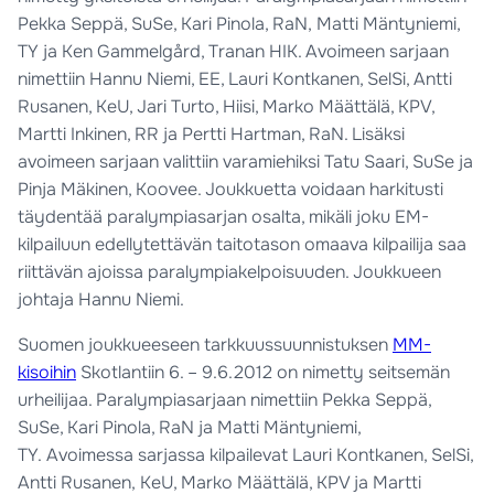
Pekka Seppä, SuSe, Kari Pinola, RaN, Matti Mäntyniemi,
TY ja Ken Gammelgård, Tranan HIK. Avoimeen sarjaan
nimettiin Hannu Niemi, EE, Lauri Kontkanen, SelSi, Antti
Rusanen, KeU, Jari Turto, Hiisi, Marko Määttälä, KPV,
Martti Inkinen, RR ja Pertti Hartman, RaN. Lisäksi
avoimeen sarjaan valittiin varamiehiksi Tatu Saari, SuSe ja
Pinja Mäkinen, Koovee. Joukkuetta voidaan harkitusti
täydentää paralympiasarjan osalta, mikäli joku EM-
kilpailuun edellytettävän taitotason omaava kilpailija saa
riittävän ajoissa paralympiakelpoisuuden. Joukkueen
johtaja Hannu Niemi.
Suomen joukkueeseen tarkkuussuunnistuksen
MM-
kisoihin
Skotlantiin 6. – 9.6.2012 on nimetty seitsemän
urheilijaa. Paralympiasarjaan nimettiin Pekka Seppä,
SuSe, Kari Pinola, RaN ja Matti Mäntyniemi,
TY. Avoimessa sarjassa kilpailevat Lauri Kontkanen, SelSi,
Antti Rusanen, KeU, Marko Määttälä, KPV ja Martti