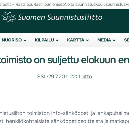
orastit – Rastilippu
Rastilipun ohjeet
Aloita suunnistus
Koulusuunnistus
F
NUORISO
KILPAILU
KARTTA
MEDIA
S
toimisto on suljettu elokuun 
SSL
·
29.7.2011 22:11
·
liitto
stusliiton toimiston info-sähköposti ja lankapuhelimet
sti henkilökohtaisista sähköpostiosoitteista ja matkap