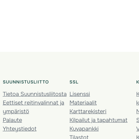
SUUNNISTUSLIITTO
SSL
Tietoa Suunnistusliitosta
Lisenssi
K
Eettiset reitinvalinnat ja
Materiaalit
k
ympäristö
Karttarekisteri
Palaute
Kilpailut ja tapahtumat
Yhteystiedot
Kuvapankki
V
Tilastot
K