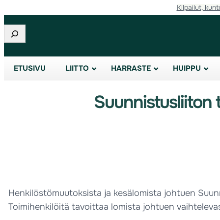
Kilpailut, kunt
Etsi
ETUSIVU
LIITTO
HARRASTE
HUIPPU
Suunnistusliiton 
Henkilöstömuutoksista ja kesälomista johtuen Suunni
Toimihenkilöitä tavoittaa lomista johtuen vaihteleva