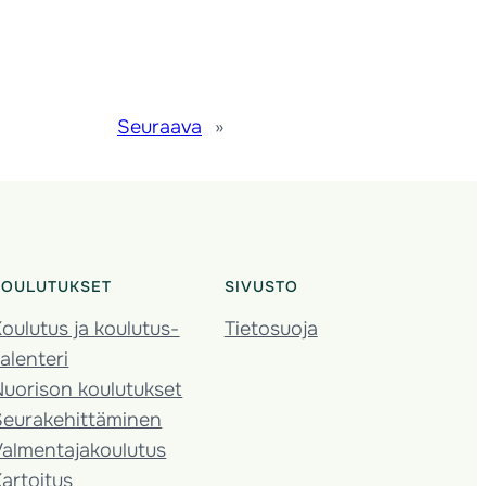
Seuraava
»
KOULUTUKSET
SIVUSTO
oulutus ja koulutus­
Tietosuoja
alenteri
Nuorison koulutukset
Seura­kehittäminen
almentaja­koulutus
artoitus