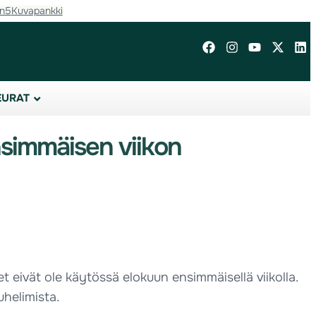
in5
Kuvapankki
EURAT
ensimmäisen viikon
 eivät ole käytössä elokuun ensimmäisellä viikolla.
uhelimista.