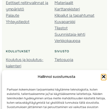
Eettiset reitinvalinnat ja
Materiaalit
ympäristö
Karttarekisteri
Palaute
Kilpailut ja tapahtumat
Yhteystiedot
Kuvapankki
Tilastot
Suunnistaja-lehti
Verkkokauppa
KOULUTUKSET
SIVUSTO
Koulutus ja koulutus­
Tietosuoja
kalenteri
Nuorison koulutukset
Hallinnoi suostumusta
Seura­kehittäminen
Valmentaja­koulutus
Parhaan kokemuksen tarjoamiseksi käytämme teknologioita, kuten
Kartoitus
evästeitä, tallentaaksemme ja/tai käyttääksemme laitetietoja. Näiden
Ratamestari
tekniikoiden hyväksyminen antaa meille mahdollisuuden käsitellä tietoja,
kuten selauskäyttäytymistä tai yksilöllisiä tunnuksia tällä sivustolla.
Suostumuksen jättäminen tai peruuttaminen voi vaikuttaa sivuston
Suomen Suunnistusliitto