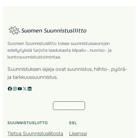
Suomen Suunnistusliitto tukee suunnistusseurojen
edellytyksiä tarjota laadukasta kilpailu-, nuoriso- ja
kuntosuunnistustoimintaa.
Suunnistuksen lajeja ovat suunnistus, hiihto-, pyörä-
ja tarkkuussuunnistus.
Facebook
Instagram
YouTube
X
LinkedIn
Tilaa uutiskirje
SUUNNISTUSLIITTO
SSL
Tietoa Suunnistusliitosta
Lisenssi