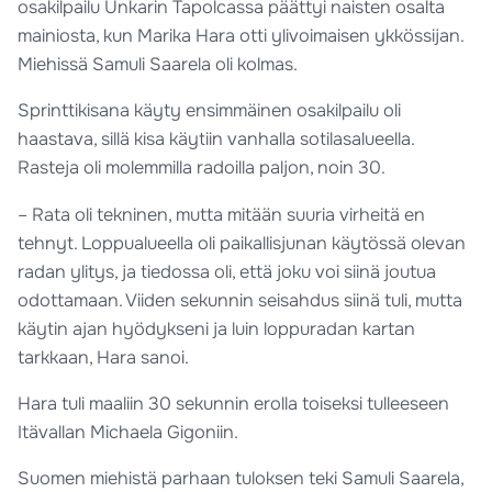
osakilpailu Unkarin Tapolcassa päättyi naisten osalta
mainiosta, kun Marika Hara otti ylivoimaisen ykkössijan.
Miehissä Samuli Saarela oli kolmas.
Sprinttikisana käyty ensimmäinen osakilpailu oli
haastava, sillä kisa käytiin vanhalla sotilasalueella.
Rasteja oli molemmilla radoilla paljon, noin 30.
– Rata oli tekninen, mutta mitään suuria virheitä en
tehnyt. Loppualueella oli paikallisjunan käytössä olevan
radan ylitys, ja tiedossa oli, että joku voi siinä joutua
odottamaan. Viiden sekunnin seisahdus siinä tuli, mutta
käytin ajan hyödykseni ja luin loppuradan kartan
tarkkaan, Hara sanoi.
Hara tuli maaliin 30 sekunnin erolla toiseksi tulleeseen
Itävallan Michaela Gigoniin.
Suomen miehistä parhaan tuloksen teki Samuli Saarela,