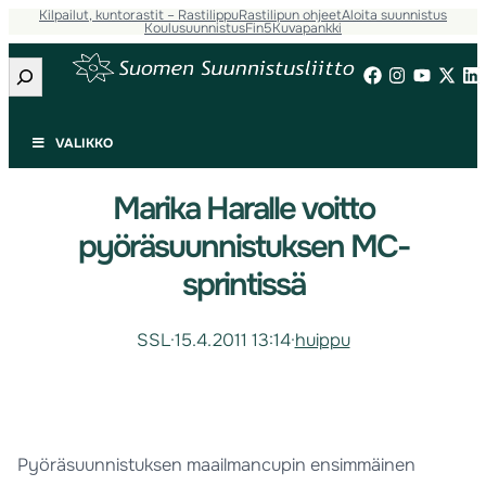
Kilpailut, kuntorastit – Rastilippu
Rastilipun ohjeet
Aloita suunnistus
Koulusuunnistus
Fin5
Kuvapankki
Etsi
VALIKKO
Marika Haralle voitto
pyöräsuunnistuksen MC-
sprintissä
SSL
·
15.4.2011 13:14
·
huippu
Pyöräsuunnistuksen maailmancupin ensimmäinen