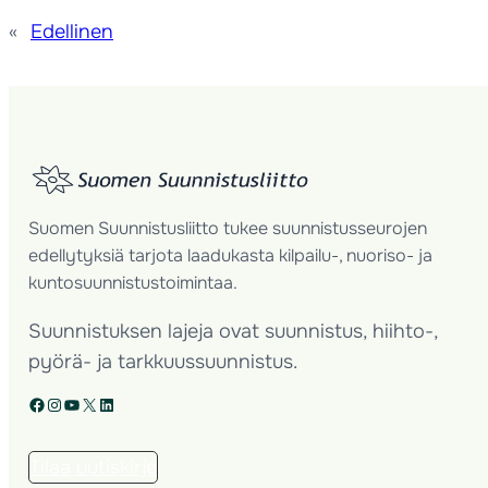
«
Edellinen
Suomen Suunnistusliitto tukee suunnistusseurojen
edellytyksiä tarjota laadukasta kilpailu-, nuoriso- ja
kuntosuunnistustoimintaa.
Suunnistuksen lajeja ovat suunnistus, hiihto-,
pyörä- ja tarkkuussuunnistus.
Facebook
Instagram
YouTube
X
LinkedIn
Tilaa uutiskirje