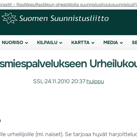
orastit – Rastilippu
Rastilipun ohjeet
Aloita suunnistus
Koulusuunnistus
F
NUORISO
KILPAILU
KARTTA
MEDIA
S
smiespalvelukseen Urheiluko
SSL
·
24.11.2010 20:37
·
huippu
a
lle urheilijoille (ml. naiset). Se tarjoaa hyvät harjoitt