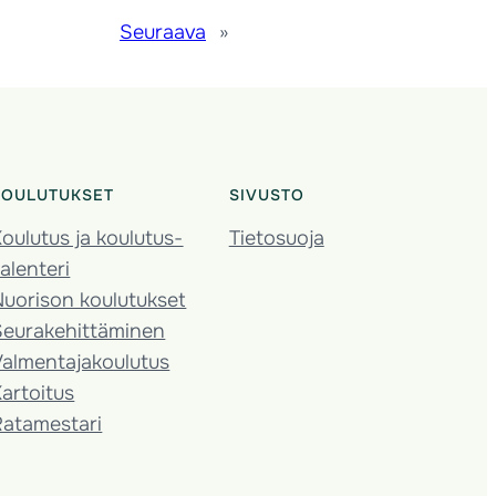
Seuraava
»
KOULUTUKSET
SIVUSTO
oulutus ja koulutus­
Tietosuoja
alenteri
Nuorison koulutukset
Seura­kehittäminen
almentaja­koulutus
artoitus
Ratamestari