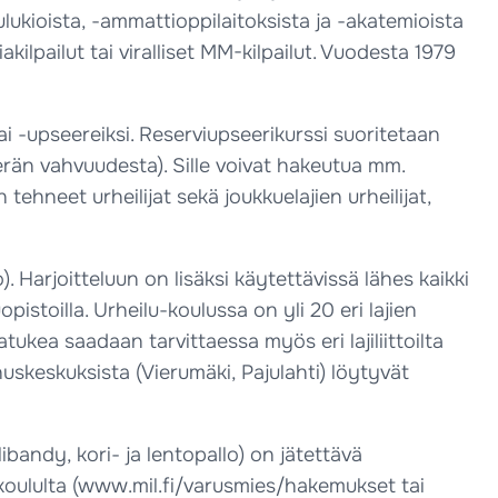
lukioista, -ammattioppilaitoksista ja -akatemioista
akilpailut tai viralliset MM-kilpailut. Vuodesta 1979
ai -upseereiksi. Reserviupseerikurssi suoritetaan
än vahvuudesta). Sille voivat hakeutua mm.
tehneet urheilijat sekä joukkuelajien urheilijat,
 Harjoitteluun on lisäksi käytettävissä lähes kaikki
istoilla. Urheilu-koulussa on yli 20 eri lajien
ukea saadaan tarvittaessa myös eri lajiliittoilta
skeskuksista (Vierumäki, Pajulahti) löytyvät
libandy, kori- ja lentopallo) on jätettävä
ukoululta (www.mil.fi/varusmies/hakemukset tai