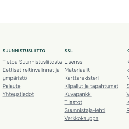
SUUNNISTUSLIITTO
SSL
Tietoa Suunnistusliitosta
Lisenssi
K
Eettiset reitinvalinnat ja
Materiaalit
k
ympäristö
Karttarekisteri
Palaute
Kilpailut ja tapahtumat
Yhteystiedot
Kuvapankki
V
Tilastot
K
Suunnistaja-lehti
Verkkokauppa