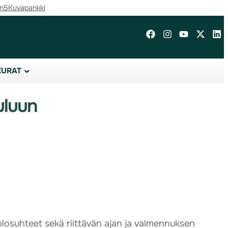
in5
Kuvapankki
EURAT
uluun
eluolosuhteet sekä riittävän ajan ja valmennuksen