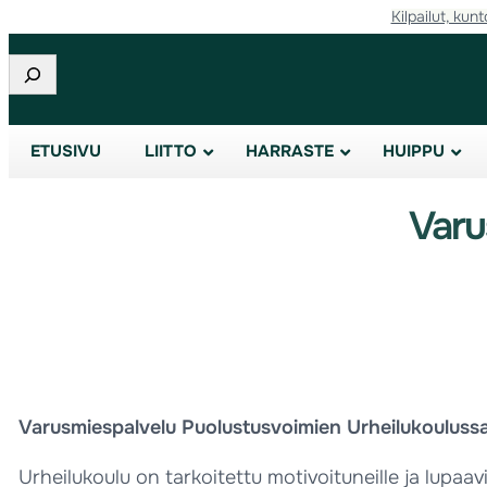
Kilpailut, kunt
Etsi
ETUSIVU
LIITTO
HARRASTE
HUIPPU
Varu
Varusmiespalvelu Puolustusvoimien Urheilukouluss
Urheilukoulu on tarkoitettu motivoituneille ja lupaavi