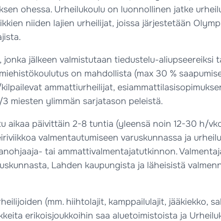
sen ohessa. Urheilukoulu on luonnollinen jatke urheilu
kkien niiden lajien urheilijat, joissa järjestetään Olympi
jista.
 jonka jälkeen valmistutaan tiedustelu-aliupseereiksi t
iehistökoulutus on mahdollista (max 30 % saapumiser
kilpailevat ammattiurheilijat, esiammattilasisopimuksen 
1/3 miesten ylimmän sarjatason peleistä.
ikaa päivittäin 2-8 tuntia (yleensä noin 12-30 h/vko).
leiriviikkoa valmentautumiseen varuskunnassa ja urheiluop
nanohjaaja- tai ammattivalmentajatutkinnon. Valmentajat
ruskunnasta, Lahden kaupungista ja läheisistä valmennu
lijoiden (mm. hiihtolajit, kamppailulajit, jääkiekko, sa
keita erikoisjoukkoihin saa aluetoimistoista ja Urheil