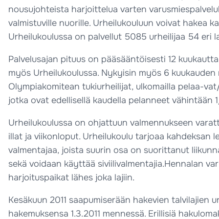
nousujohteista harjoittelua varten varusmiespalveluk
valmistuville nuorille. Urheilukouluun voivat hakea kai
Urheilukoulussa on palvellut 5085 urheilijaa 54 eri la
Palvelusajan pituus on pääsääntöisesti 12 kuukautta,
myös Urheilukoulussa. Nykyisin myös 6 kuukauden m
Olympiakomitean tukiurheilijat, ulkomailla pelaa-vat/
jotka ovat edellisellä kaudella pelanneet vähintään 
Urheilukoulussa on ohjattuun valmennukseen varattu a
illat ja viikonloput. Urheilukoulu tarjoaa kahdeksan 
valmentajaa, joista suurin osa on suorittanut liikun
sekä voidaan käyttää siviilivalmentajia.Hennalan va
harjoituspaikat lähes joka lajiin.
Kesäkuun 2011 saapumiserään hakevien talvilajien urhei
hakemuksensa 1.3.2011 mennessä. Erillisiä hakulomak