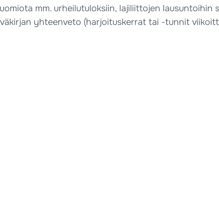
omiota mm. urheilutuloksiin, lajiliittojen lausuntoihin 
irjan yhteenveto (harjoituskerrat tai -tunnit viikoitta