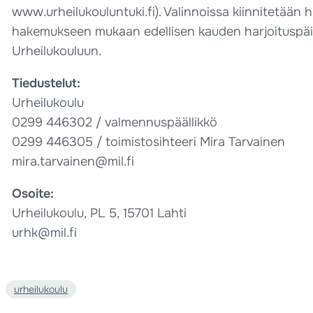
www.urheilukouluntuki.fi). Valinnoissa kiinnitetään hu
hakemukseen mukaan edellisen kauden harjoituspäiväk
Urheilukouluun.
Tiedustelut:
Urheilukoulu
0299 446302 / valmennuspäällikkö
0299 446305 / toimistosihteeri Mira Tarvainen
mira.tarvainen@mil.fi
Osoite:
Urheilukoulu, PL 5, 15701 Lahti
urhk@mil.fi
urheilukoulu