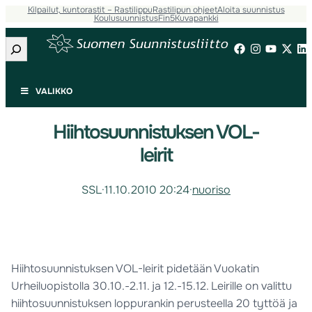
Kilpailut, kuntorastit – Rastilippu
Rastilipun ohjeet
Aloita suunnistus
Koulusuunnistus
Fin5
Kuvapankki
Etsi
VALIKKO
Hiihtosuunnistuksen VOL-
leirit
SSL
·
11.10.2010 20:24
·
nuoriso
Hiihtosuunnistuksen VOL-leirit pidetään Vuokatin
Urheiluopistolla 30.10.-2.11. ja 12.-15.12. Leirille on valittu
hiihtosuunnistuksen loppurankin perusteella 20 tyttöä ja