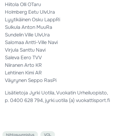
Hiitola Olli OTaru
Holmberg Eetu UlvUra
Lyytikäinen Osku LappRi
Sulkula Anton MuuRa
Sundelin Ville UlvUra
Salomaa Antti-Ville Navi
Virjula Santtu Navi
Saleva Eero TVV
Niiranen Arto KR
Lehtinen Kimi AR
Väyrynen Seppo RasPi
Lisätietoja Jyrki Uotila, Vuokatin Urheiluopisto,
p.
0400 628 794
, jyrki.uotila (a) vuokattisport.fi
hiihtosuunnistus
VOL