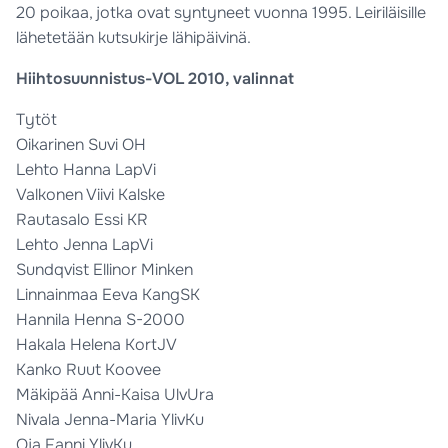
20 poikaa, jotka ovat syntyneet vuonna 1995. Leiriläisille
lähetetään kutsukirje lähipäivinä.
Hiihtosuunnistus-VOL 2010, valinnat
Tytöt
Oikarinen Suvi OH
Lehto Hanna LapVi
Valkonen Viivi Kalske
Rautasalo Essi KR
Lehto Jenna LapVi
Sundqvist Ellinor Minken
Linnainmaa Eeva KangSK
Hannila Henna S-2000
Hakala Helena KortJV
Kanko Ruut Koovee
Mäkipää Anni-Kaisa UlvUra
Nivala Jenna-Maria YlivKu
Oja Fanni YlivKu