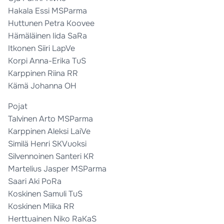
Hakala Essi MSParma
Huttunen Petra Koovee
Hämäläinen Iida SaRa
Itkonen Siiri LapVe
Korpi Anna-Erika TuS
Karppinen Riina RR
Kämä Johanna OH
Pojat
Talvinen Arto MSParma
Karppinen Aleksi LaiVe
Similä Henri SKVuoksi
Silvennoinen Santeri KR
Martelius Jasper MSParma
Saari Aki PoRa
Koskinen Samuli TuS
Koskinen Miika RR
Herttuainen Niko RaKaS