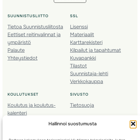
SUUNNISTUSLIITTO
SSL
Tietoa Suunnistusliitosta
Lisenssi
Eettiset reitinvalinnat ja
Materiaalit
ympäristö
Karttarekisteri
Palaute
Kilpailut ja tapahtumat
Yhteystiedot
Kuvapankki
Tilastot
Suunnistaja-lehti
Verkkokauppa
KOULUTUKSET
SIVUSTO
Koulutus ja koulutus­
Tietosuoja
kalenteri
Nuorison koulutukset
Hallinnoi suostumusta
Seura­kehittäminen
Valmentaja­koulutus