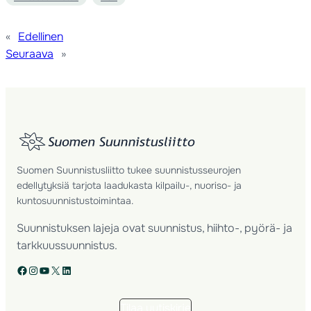
«
Edellinen
Seuraava
»
Suomen Suunnistusliitto tukee suunnistusseurojen
edellytyksiä tarjota laadukasta kilpailu-, nuoriso- ja
kuntosuunnistustoimintaa.
Suunnistuksen lajeja ovat suunnistus, hiihto-, pyörä- ja
tarkkuussuunnistus.
Facebook
Instagram
YouTube
X
LinkedIn
Tilaa uutiskirje