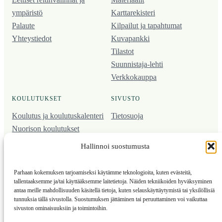
ympäristö
Karttarekisteri
Palaute
Kilpailut ja tapahtumat
Yhteystiedot
Kuvapankki
Tilastot
Suunnistaja-lehti
Verkkokauppa
KOULUTUKSET
SIVUSTO
Koulutus ja koulutus­kalenteri
Tietosuoja
Nuorison koulutukset
Seura­kehittäminen
Hallinnoi suostumusta
Valmentaja­koulutus
Kartoitus
Parhaan kokemuksen tarjoamiseksi käytämme teknologioita, kuten evästeitä,
Ratamestari
tallentaaksemme ja/tai käyttääksemme laitetietoja. Näiden tekniikoiden hyväksyminen
antaa meille mahdollisuuden käsitellä tietoja, kuten selauskäyttäytymistä tai yksilöllisiä
tunnuksia tällä sivustolla. Suostumuksen jättäminen tai peruuttaminen voi vaikuttaa
Suomen Suunnistusliitto
© 2025 ·
· Valimotie 10, 00380 Helsinki, Finland
sivuston ominaisuuksiin ja toimintoihin.