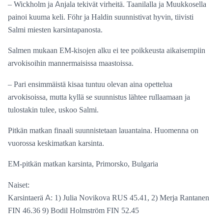
– Wickholm ja Anjala tekivät virheitä. Taanilalla ja Muukkosella
painoi kuuma keli. Föhr ja Haldin suunnistivat hyvin, tiivisti
Salmi miesten karsintapanosta.
Salmen mukaan EM-kisojen alku ei tee poikkeusta aikaisempiin
arvokisoihin mannermaisissa maastoissa.
– Pari ensimmäistä kisaa tuntuu olevan aina opettelua
arvokisoissa, mutta kyllä se suunnistus lähtee rullaamaan ja
tulostakin tulee, uskoo Salmi.
Pitkän matkan finaali suunnistetaan lauantaina. Huomenna on
vuorossa keskimatkan karsinta.
EM-pitkän matkan karsinta, Primorsko, Bulgaria
Naiset:
Karsintaerä A: 1) Julia Novikova RUS 45.41, 2) Merja Rantanen
FIN 46.36 9) Bodil Holmström FIN 52.45