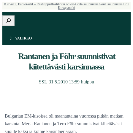
Kilpailut, kuntorastit – Rastilippu
Rastilipun ohjeet
Aloita suunnistus
Koulusuunnistus
Fin5
Kuvapankki
Etsi
VALIKKO
Rantanen ja Föhr suunnistivat
kiitettävästi karsinnassa
SSL
·
31.5.2010 13:59
·
huippu
Bulgarian EM-kisoissa oli maanantaina vuorossa pitkän matkan
karsinta. Merja Rantanen ja Tero Föhr suunnistivat kiitettävästi
sijoille kaksi ja kolme karsintaerissään.