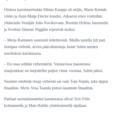
Omissa karsintaerissään Minna Kauppi oli neljäs, Maria Rantala
viides ja Anni-Maija Fincke kuudes. Aikaerot erien voittoihin
yltäneisiin Venäjän Julia Novikovaan, Ruotsin Helena Janssoniin
ja Sveitsin Simone Niggliin repesivät isoiksi.
– Merja Rantanen suunnisti kiitettävästi. Muilla naisilla tuli pari
isompaa virhettä, arvioi päävalmentaja Janne Salmi naisten
suorituksia karsinnassa.
– En osaa selittää virhemääriä. Vastaavissa maastoissa
maajoukkue on harjoitellut paljon viime vuosina, Salmi jatkoi.
Suomen miehistä risuja virheistä sai vain Topi Anjala, joka tippui
finaalista. Myös Vesa Taanila putosi lauantain finaalista.
Parhaat suomalaismiehet karsinnassa olivat Tero Föhr
kolmannella ja Mats Haldin yhdeksännellä sijallaan.