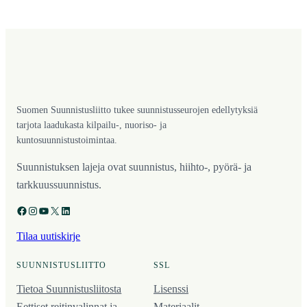
Suomen Suunnistusliitto tukee suunnistusseurojen edellytyksiä
tarjota laadukasta kilpailu-, nuoriso- ja
kuntosuunnistustoimintaa.
Suunnistuksen lajeja ovat suunnistus, hiihto-, pyörä- ja
tarkkuussuunnistus.
Facebook
Instagram
YouTube
X
LinkedIn
Tilaa uutiskirje
SUUNNISTUSLIITTO
SSL
Tietoa Suunnistusliitosta
Lisenssi
Eettiset reitinvalinnat ja
Materiaalit