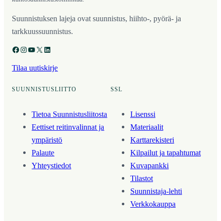
Suunnistuksen lajeja ovat suunnistus, hiihto-, pyörä- ja
tarkkuussuunnistus.
Facebook
Instagram
YouTube
X
LinkedIn
Tilaa uutiskirje
SUUNNISTUSLIITTO
SSL
Tietoa Suunnistusliitosta
Lisenssi
Eettiset reitinvalinnat ja
Materiaalit
ympäristö
Karttarekisteri
Palaute
Kilpailut ja tapahtumat
Yhteystiedot
Kuvapankki
Tilastot
Suunnistaja-lehti
Verkkokauppa