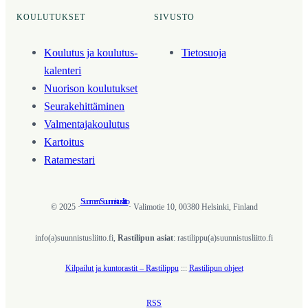
KOULUTUKSET
SIVUSTO
Koulutus ja koulutus­
Tietosuoja
kalenteri
Nuorison koulutukset
Seura­kehittäminen
Valmentaja­koulutus
Kartoitus
Ratamestari
Suomen Suunnistusliitto
© 2025 ·
· Valimotie 10, 00380 Helsinki, Finland
info(a)suunnistusliitto.fi,
Rastilipun asiat
: rastilippu(a)suunnistusliitto.fi
Kilpailut ja kuntorastit – Rastilippu
:::
Rastilipun ohjeet
RSS