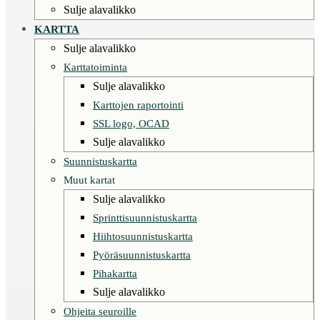
Sulje alavalikko
KARTTA
Sulje alavalikko
Karttatoiminta
Sulje alavalikko
Karttojen raportointi
SSL logo, OCAD
Sulje alavalikko
Suunnistuskartta
Muut kartat
Sulje alavalikko
Sprinttisuunnistuskartta
Hiihtosuunnistuskartta
Pyöräsuunnistuskartta
Pihakartta
Sulje alavalikko
Ohjeita seuroille