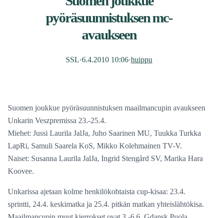
Suomen joukkue
pyöräsuunnistuksen mc-
avaukseen
SSL
·
6.4.2010 10:06
·
huippu
Suomen joukkue pyöräsuunnistuksen maailmancupin avaukseen
Unkarin Veszpremissa 23.-25.4.
Miehet: Jussi Laurila JalJa, Juho Saarinen MU, Tuukka Turkka
LapRi, Samuli Saarela KoS, Mikko Kolehmainen TV-V.
Naiset: Susanna Laurila JalJa, Ingrid Stengård SV, Marika Hara
Koovee.
Unkarissa ajetaan kolme henkilökohtaista cup-kisaa: 23.4.
sprintti, 24.4. keskimatka ja 25.4. pitkän matkan yhteislähtökisa.
Maailmancupin muut kierrokset ovat 3.-6.6. Gdansk Puola,