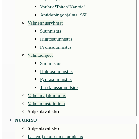
Vauhtia!Taitoa!Kanttia!
Antidopingohjelma, SSL
Valmennusryhmät
Suunnistus
Hiihtosuunnistus
Pyöräsuunnistus
Valintaohjeet
Suunnistus
Hiihtosuunnistus
Pyöräsuunnistus
Tarkkuussuunnistus
Valmentajakoulutus
Valmennustoiminta
Sulje alavalikko
NUORISO
Sulje alavalikko
Lasten ja nuorten suunnistus