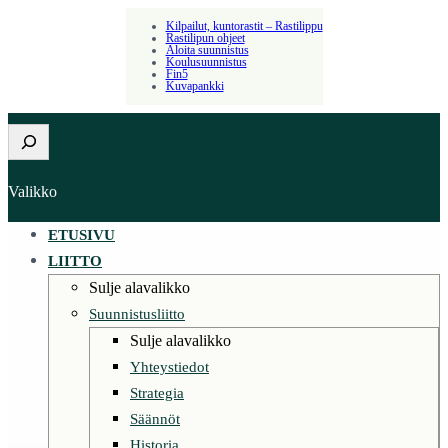
Kilpailut, kuntorastit – Rastilippu
Rastilipun ohjeet
Aloita suunnistus
Koulusuunnistus
Fin5
Kuvapankki
Etsi
Valikko
ETUSIVU
LIITTO
Sulje alavalikko
Suunnistusliitto
Sulje alavalikko
Yhteystiedot
Strategia
Säännöt
Historia