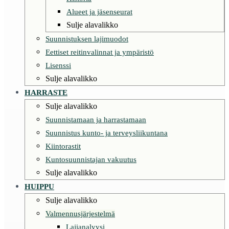
Alueet ja jäsenseurat
Sulje alavalikko
Suunnistuksen lajimuodot
Eettiset reitinvalinnat ja ympäristö
Lisenssi
Sulje alavalikko
HARRASTE
Sulje alavalikko
Suunnistamaan ja harrastamaan
Suunnistus kunto- ja terveysliikuntana
Kiintorastit
Kuntosuunnistajan vakuutus
Sulje alavalikko
HUIPPU
Sulje alavalikko
Valmennusjärjestelmä
Lajianalyysi