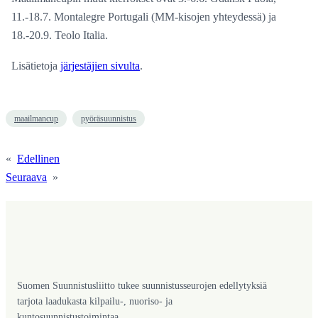
11.-18.7. Montalegre Portugali (MM-kisojen yhteydessä) ja
18.-20.9. Teolo Italia.
Lisätietoja
järjestäjien sivulta
.
maailmancup
pyöräsuunnistus
«
Edellinen
Seuraava
»
Suomen Suunnistusliitto tukee suunnistusseurojen edellytyksiä
tarjota laadukasta kilpailu-, nuoriso- ja
kuntosuunnistustoimintaa.