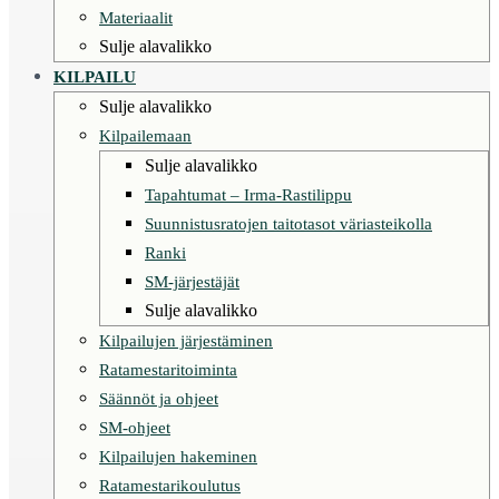
Materiaalit
Sulje alavalikko
KILPAILU
Sulje alavalikko
Kilpailemaan
Sulje alavalikko
Tapahtumat – Irma-Rastilippu
Suunnistusratojen taitotasot väriasteikolla
Ranki
SM-järjestäjät
Sulje alavalikko
Kilpailujen järjestäminen
Ratamestaritoiminta
Säännöt ja ohjeet
SM-ohjeet
Kilpailujen hakeminen
Ratamestarikoulutus