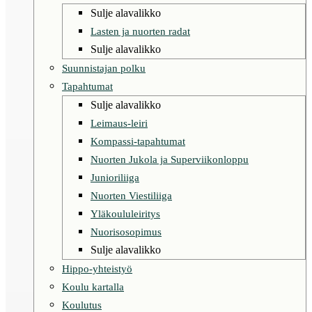
Sulje alavalikko
Lasten ja nuorten radat
Sulje alavalikko
Suunnistajan polku
Tapahtumat
Sulje alavalikko
Leimaus-leiri
Kompassi-tapahtumat
Nuorten Jukola ja Superviikonloppu
Junioriliiga
Nuorten Viestiliiga
Yläkoululeiritys
Nuorisosopimus
Sulje alavalikko
Hippo-yhteistyö
Koulu kartalla
Koulutus