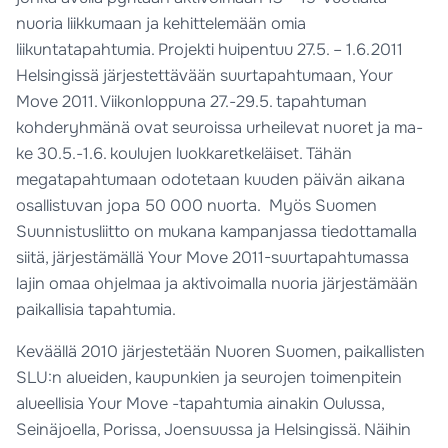
nuoria liikkumaan ja kehittelemään omia
liikuntatapahtumia. Projekti huipentuu 27.5. – 1.6.2011
Helsingissä järjestettävään suurtapahtumaan, Your
Move 2011. Viikonloppuna 27.-29.5. tapahtuman
kohderyhmänä ovat seuroissa urheilevat nuoret ja ma-
ke 30.5.-1.6. koulujen luokkaretkeläiset. Tähän
megatapahtumaan odotetaan kuuden päivän aikana
osallistuvan jopa 50 000 nuorta. Myös Suomen
Suunnistusliitto on mukana kampanjassa tiedottamalla
siitä, järjestämällä Your Move 2011-suurtapahtumassa
lajin omaa ohjelmaa ja aktivoimalla nuoria järjestämään
paikallisia tapahtumia.
Keväällä 2010 järjestetään Nuoren Suomen, paikallisten
SLU:n alueiden, kaupunkien ja seurojen toimenpitein
alueellisia Your Move -tapahtumia ainakin Oulussa,
Seinäjoella, Porissa, Joensuussa ja Helsingissä. Näihin