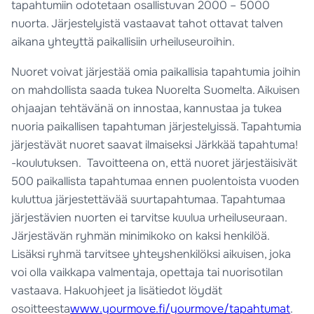
tapahtumiin odotetaan osallistuvan 2000 – 5000
nuorta. Järjestelyistä vastaavat tahot ottavat talven
aikana yhteyttä paikallisiin urheiluseuroihin.
Nuoret voivat järjestää omia paikallisia tapahtumia joihin
on mahdollista saada tukea Nuorelta Suomelta. Aikuisen
ohjaajan tehtävänä on innostaa, kannustaa ja tukea
nuoria paikallisen tapahtuman järjestelyissä. Tapahtumia
järjestävät nuoret saavat ilmaiseksi Järkkää tapahtuma!
-koulutuksen. Tavoitteena on, että nuoret järjestäisivät
500 paikallista tapahtumaa ennen puolentoista vuoden
kuluttua järjestettävää suurtapahtumaa. Tapahtumaa
järjestävien nuorten ei tarvitse kuulua urheiluseuraan.
Järjestävän ryhmän minimikoko on kaksi henkilöä.
Lisäksi ryhmä tarvitsee yhteyshenkilöksi aikuisen, joka
voi olla vaikkapa valmentaja, opettaja tai nuorisotilan
vastaava. Hakuohjeet ja lisätiedot löydät
osoitteesta
www.yourmove.fi/yourmove/tapahtumat
.