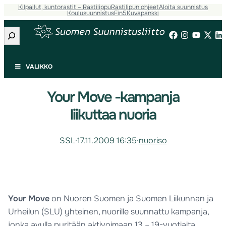
Kilpailut, kuntorastit – Rastilippu
Rastilipun ohjeet
Aloita suunnistus
Koulusuunnistus
Fin5
Kuvapankki
Etsi
VALIKKO
Your Move -kampanja
liikuttaa nuoria
SSL
·
17.11.2009 16:35
·
nuoriso
Your Move
on Nuoren Suomen ja Suomen Liikunnan ja
Urheilun (SLU) yhteinen, nuorille suunnattu kampanja,
jonka avulla pyritään aktivoimaan 13 – 19-vuotiaita