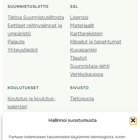
SUUNNISTUSLIITTO
SSL
Tietoa Suunnistusliitosta
Lisenssi
Eettiset reitinvalinnat ja
Materiaalit
ympäristö
Karttarekisteri
Palaute
Kilpailut ja tapahtumat
Yhteystiedot
Kuvapankki
Tilastot
Suunnistaja-lehti
Verkkokauppa
KOULUTUKSET
SIVUSTO
Koulutus ja koulutus­
Tietosuoja
kalenteri
Nuorison koulutukset
Hallinnoi suostumusta
Seura­kehittäminen
Valmentaja­koulutus
Parhaan kokemuksen tarjoamiseksi käytämme teknologioita, kuten
Kartoitus