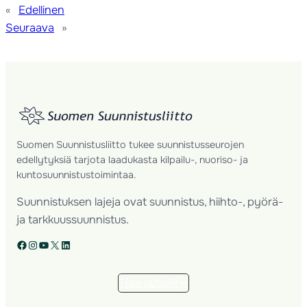
«
Edellinen
Seuraava
»
Suomen Suunnistusliitto tukee suunnistusseurojen
edellytyksiä tarjota laadukasta kilpailu-, nuoriso- ja
kuntosuunnistustoimintaa.
Suunnistuksen lajeja ovat suunnistus, hiihto-, pyörä-
ja tarkkuussuunnistus.
Facebook
Instagram
YouTube
X
LinkedIn
Tilaa uutiskirje