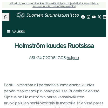
Kilpailut, kuntorastit – Rastilippu
Rastilipun ohjeet
Aloita suunnistus
Koulusuunnistus
Fin5
Kuvapankki
Etsi
VALIKKO
Holmström kuudes Ruotsissa
SSL
·
24.7.2008 17:05
·
huippu
Bodil Holmström oli parhaana suomalaisena kuudes
päivän maailmancupin osakilpailussa Ruotsin Sälenissä.
Sijoitus on Holmströmin paras kansainvälisten
arvokilpailujen henkilökohtaisilla matkoilla. Miehissä paras