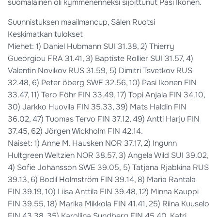
suomalainen oli kymmenenneksi sijoittunut Pasi Ikonen.
Suunnistuksen maailmancup, Sälen Ruotsi
Keskimatkan tulokset
Miehet: 1) Daniel Hubmann SUI 31.38, 2) Thierry
Gueorgiou FRA 31.41, 3) Baptiste Rollier SUI 31.57, 4)
Valentin Novikov RUS 31.59, 5) Dimitri Tsvetkov RUS
32.48, 6) Peter öberg SWE 32.56, 10) Pasi Ikonen FIN
33.47, 11) Tero Föhr FIN 33.49, 17) Topi Anjala FIN 34.10,
30) Jarkko Huovila FIN 35.33, 39) Mats Haldin FIN
36.02, 47) Tuomas Tervo FIN 37.12, 49) Antti Harju FIN
37.45, 62) Jörgen Wickholm FIN 42.14.
Naiset: 1) Anne M. Hausken NOR 37.17, 2) Ingunn
Hultgreen Weltzien NOR 38.57, 3) Angela Wild SUI 39.02,
4) Sofie Johansson SWE 39.05, 5) Tatjana Rjabkina RUS
39.13, 6) Bodil Holmström FIN 39.14, 8) Maria Rantala
FIN 39.19, 10) Liisa Anttila FIN 39.48, 12) Minna Kauppi
FIN 39.55, 18) Marika Mikkola FIN 41.41, 25) Riina Kuuselo
FIN 43.38, 35) Karoliina Sundberg FIN 45.40, Katri