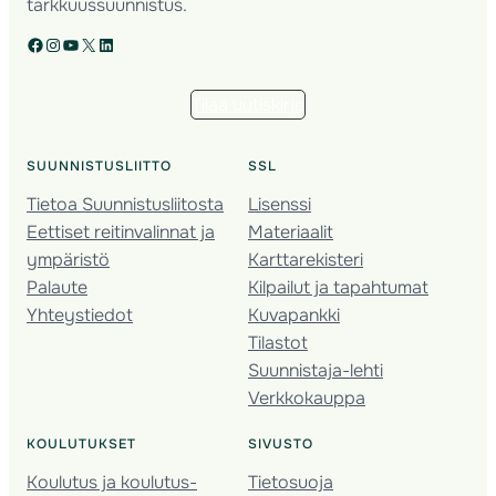
tarkkuussuunnistus.
Facebook
Instagram
YouTube
X
LinkedIn
Tilaa uutiskirje
SUUNNISTUSLIITTO
SSL
Tietoa Suunnistusliitosta
Lisenssi
Eettiset reitinvalinnat ja
Materiaalit
ympäristö
Karttarekisteri
Palaute
Kilpailut ja tapahtumat
Yhteystiedot
Kuvapankki
Tilastot
Suunnistaja-lehti
Verkkokauppa
KOULUTUKSET
SIVUSTO
Koulutus ja koulutus­
Tietosuoja