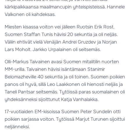
kärkipaikkaansa maailmancupin yhteispisteissä. Hannele
Valkonen oli kahdeksas.
Miesten kisassa voiton vei jälleen Ruotsin Erik Rost.
Suomen Staffan Tunis hävisi 20 sekuntia ja oli neljäs.
Väliin ehtivät vielä Venäjän Andrei Gruzdev ja Norjan
Lars Moholt. Jarkko Urpalainen oli seitsemäs.
Olli-Markus Taivainen avasi Suomen mitalitilin nuorten
MM-urilla. Taivainen hävisi isäntämaan Stanimir
Belomazheville 40 sekuntia ja oli toinen. Suomen poikien
panos oli hyvä, sillä Leo Laakkonen oli hienosti neljäs ja
Taneli Pantsar seitsemäs. Tytöissä paras suomalainen oli
yhdeksänneksi sijoittunut Katja Vanhalakka.
17-vuotiaiden EM-kisoissa Suomen Peter Sundelin otti
poikien sarjassa voiton. Tytöissä Marjut Turunen sijoittui
neljänneksi.