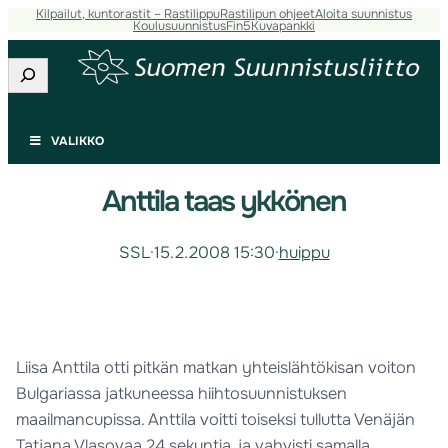
Kilpailut, kuntorastit – Rastilippu
Rastilipun ohjeet
Aloita suunnistus
Koulusuunnistus
Fin5
Kuvapankki
Etsi
VALIKKO
Anttila taas ykkönen
SSL
·
15.2.2008 15:30
·
huippu
Liisa Anttila otti pitkän matkan yhteislähtökisan voiton
Bulgariassa jatkuneessa hiihtosuunnistuksen
maailmancupissa. Anttila voitti toiseksi tullutta Venäjän
Tatjana Vlasovaa 24 sekuntia, ja vahvisti samalla