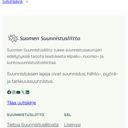
Seuraava
»
Suomen Suunnistusliitto tukee suunnistusseurojen
edellytyksiä tarjota laadukasta kilpailu-, nuoriso- ja
kuntosuunnistustoimintaa.
Suunnistuksen lajeja ovat suunnistus, hiihto-, pyörä-
ja tarkkuussuunnistus.
Facebook
Instagram
YouTube
X
LinkedIn
Tilaa uutiskirje
SUUNNISTUSLIITTO
SSL
Tietoa Suunnistusliitosta
Lisenssi