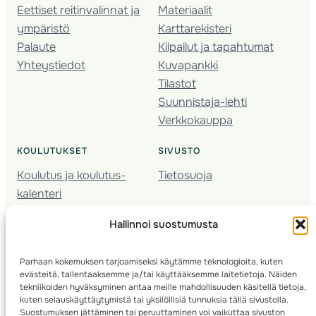
Eettiset reitinvalinnat ja
Materiaalit
ympäristö
Karttarekisteri
Palaute
Kilpailut ja tapahtumat
Yhteystiedot
Kuvapankki
Tilastot
Suunnistaja-lehti
Verkkokauppa
KOULUTUKSET
SIVUSTO
Koulutus ja koulutus­
Tietosuoja
kalenteri
Nuorison koulutukset
Hallinnoi suostumusta
Seura­kehittäminen
Valmentaja­koulutus
Parhaan kokemuksen tarjoamiseksi käytämme teknologioita, kuten
Kartoitus
evästeitä, tallentaaksemme ja/tai käyttääksemme laitetietoja. Näiden
Ratamestari
tekniikoiden hyväksyminen antaa meille mahdollisuuden käsitellä tietoja,
kuten selauskäyttäytymistä tai yksilöllisiä tunnuksia tällä sivustolla.
Suostumuksen jättäminen tai peruuttaminen voi vaikuttaa sivuston