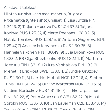
Alustavat tulokset:
Hiihtosuunnistuksen maailmancup, Bulgaria
Pitkä matka (yhteislähtö), naiset: 1) Liisa Anttila FIN
1.24.13, 2) Tatjana Vlasova RUS 1.24.37, 3) Tatjana
Kozlova RUS 1.25.37, 4) Marte Reenaas 1.28.02, 5)
Natalia Tomilova RUS 1.28.15, 6) Antonia Grigorova BUL
1.29.47, 7) Anastasia Kravtsenko RUS 1.30.25, 8)
Hannele Valkonen FIN 1.30.49, 9) Julia Bronnikova RUS
1.32.02, 10) Olga Shevtsenko RUS 1.32.14, 11) Marttiina
Joensuu FIN 1.33.18, 12) Kirsi Vanhalakka FIN 1.33.21.
Miehet: 1) Erik Rost SWE 1.30.04, 2) Andrei Gruzdev
RUS 1.30.11, 3) Lars Hol Moholt NOR 1.30.16, 4) Staffan
Tunis FIN 1.30.24, 5) Öyvind Watterdal NOR 1.31.15, 6)
Vladimir Bartsukov RUS 1.31.48, 7) Jarkko Urpalainen
FIN 1.32.22, 8) Peter Arnesson SWE 1.32.22, 9) Mihail
Sorokin RUS 1.33.40, 10) Jan Lauerman CZE 1.33.43, 14)
Teemu Köngäs FIN 1.33.56, 17) Teemu Rantala FIN