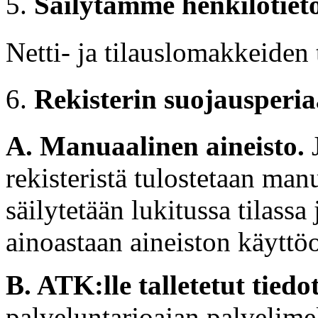
Säilytämme henkilötieto
Netti- ja tilauslomakkeiden t
Rekisterin suojausperia
A. Manuaalinen aineisto.
J
rekisteristä tulostetaan manu
säilytetään lukitussa tilassa 
ainoastaan aineiston käyttö
B. ATK:lle talletetut tiedo
palveluntarjoajan palvelimel