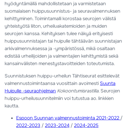
hyödyntämällä mahdollistetaan ja varmistetaan
suomalaisen huippusuunnistus- ja seuravalmennuksen
kehittyminen. Toimintamalli korostaa seurojen välistä
yhteistyötä liiton, urheiluakatemioiden ja muiden
seurojen kanssa. Kehityksen tulee näkyä erityisesti
huippusuunnistajan tai huipulle tähtäävän suunnistajan
arkivalmennuksessa ja -ympäristössä, mikä osaltaan
edistää urheilijoiden ja valmentajien kehittymistä sekä
kansainvälisten menestystavoitteiden toteutumista.
Suunnistuksen huippu-urheilun Tähtiseurat esittelevät
valmennustoimintaansa vuosittain avoimesti
Suunta
Huipulle -seuraohjelman
Kokoontumisrastilla
. Seurojen
huippu-urheilusuunnitelmiin voi tutustua ao. linkkien
kautta.
Espoon Suunnan valmennustoiminta 2021-2022
/
2022-2023
/
2023-2024
/
2024-2025