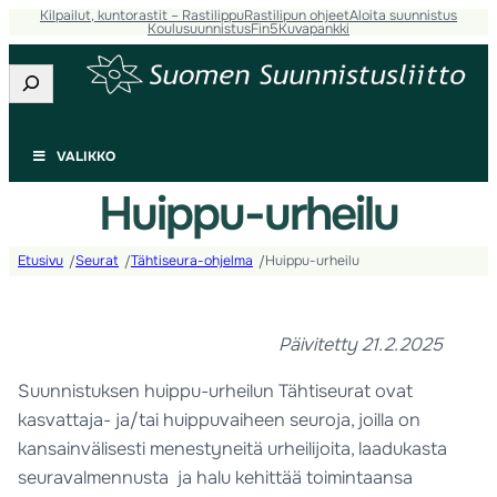
Kilpailut, kuntorastit – Rastilippu
Rastilipun ohjeet
Aloita suunnistus
Koulusuunnistus
Fin5
Kuvapankki
Etsi
VALIKKO
Huippu-urheilu
Etusivu
Seurat
Tähtiseura-ohjelma
Huippu-urheilu
/
/
/
Päivitetty 21.2.2025
Suunnistuksen huippu-urheilun Tähtiseurat ovat
kasvattaja- ja/tai huippuvaiheen seuroja, joilla on
kansainvälisesti menestyneitä urheilijoita, laadukasta
seuravalmennusta ja halu kehittää toimintaansa