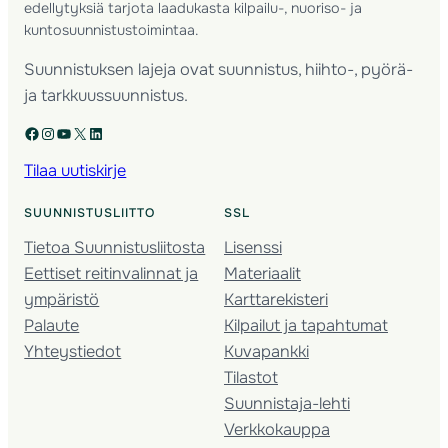
edellytyksiä tarjota laadukasta kilpailu-, nuoriso- ja
kuntosuunnistustoimintaa.
Suunnistuksen lajeja ovat suunnistus, hiihto-, pyörä-
ja tarkkuussuunnistus.
Facebook
Instagram
YouTube
X
LinkedIn
Tilaa uutiskirje
SUUNNISTUSLIITTO
SSL
Tietoa Suunnistusliitosta
Lisenssi
Eettiset reitinvalinnat ja
Materiaalit
ympäristö
Karttarekisteri
Palaute
Kilpailut ja tapahtumat
Yhteystiedot
Kuvapankki
Tilastot
Suunnistaja-lehti
Verkkokauppa