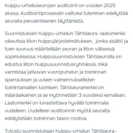
huippu-urheiluseurojen auditointi on vuoden 2025
alussa. Auditointiprosessiin valituksi tuleminen edellyttää
seuralta peruskriteerien täyttämistä.
Suunnistuksen huippu-urheilun Tähtiseura -laatumerkki
oikeuttaa liiton huippujärjestelmätukeen, jonka sisältö ja
tuen suuruus määritellään seuran ja liiton välisessä
sopimuksessa. Huippusuunnistuksen Tähtiseuroilla on
edustus liiton huippusuunnistusryhmässä, mikä
varmistaa jatkuvan vuoropuhelun ja toiminnan
sparrauksen ja uusien valmennuksellisten
toimintamallien luomisen. Tähtiseuramerkki on
määräaikainen ja se myönnetään 3 vuodeksi kerrallaan.
Laatumerkki on lunastettava hyvällä toiminnalla
uudelleen. Uudelleen auditoinnin myötä seuralta
edellytetään toiminnan tason nostoa.
Tutustu suunnistuksen huippu-urheilun Tähtiseura-