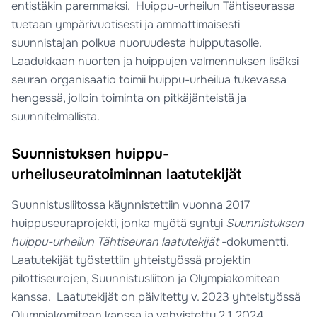
entistäkin paremmaksi. Huippu-urheilun Tähtiseurassa
tuetaan ympärivuotisesti ja ammattimaisesti
suunnistajan polkua nuoruudesta huipputasolle.
Laadukkaan nuorten ja huippujen valmennuksen lisäksi
seuran organisaatio toimii huippu-urheilua tukevassa
hengessä, jolloin toiminta on pitkäjänteistä ja
suunnitelmallista.
Suunnistuksen huippu-
urheiluseuratoiminnan laatutekijät
Suunnistusliitossa käynnistettiin vuonna 2017
huippuseuraprojekti, jonka myötä syntyi
Suunnistuksen
huippu-urheilun Tähtiseuran laatutekijät
-dokumentti.
Laatutekijät työstettiin yhteistyössä projektin
pilottiseurojen, Suunnistusliiton ja Olympiakomitean
kanssa. Laatutekijät on päivitetty v. 2023 yhteistyössä
Olympiakomitean kanssa ja vahvistettu 2.1.2024.