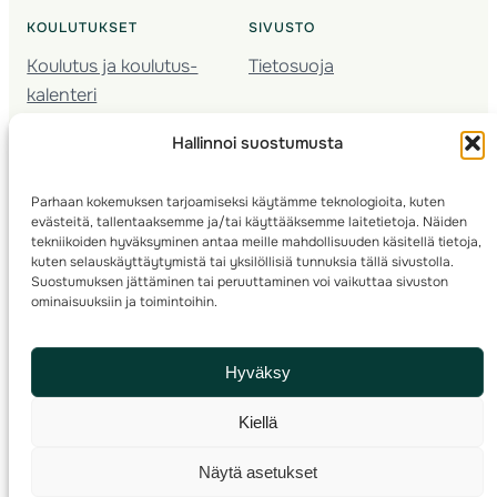
KOULUTUKSET
SIVUSTO
Koulutus ja koulutus­
Tietosuoja
kalenteri
Nuorison koulutukset
Hallinnoi suostumusta
Seura­kehittäminen
Valmentaja­koulutus
Parhaan kokemuksen tarjoamiseksi käytämme teknologioita, kuten
Kartoitus
evästeitä, tallentaaksemme ja/tai käyttääksemme laitetietoja. Näiden
Ratamestari
tekniikoiden hyväksyminen antaa meille mahdollisuuden käsitellä tietoja,
kuten selauskäyttäytymistä tai yksilöllisiä tunnuksia tällä sivustolla.
Suostumuksen jättäminen tai peruuttaminen voi vaikuttaa sivuston
Suomen Suunnistusliitto
© 2025 ·
· Valimotie 10, 00380 Helsinki, Finland
ominaisuuksiin ja toimintoihin.
info(a)suunnistusliitto.fi,
Rastilipun asiat
: rastilippu(a)suunnistusliitto.fi
Hyväksy
Kilpailut ja kuntorastit – Rastilippu
:::
Rastilipun ohjeet
Kiellä
RSS
Näytä asetukset