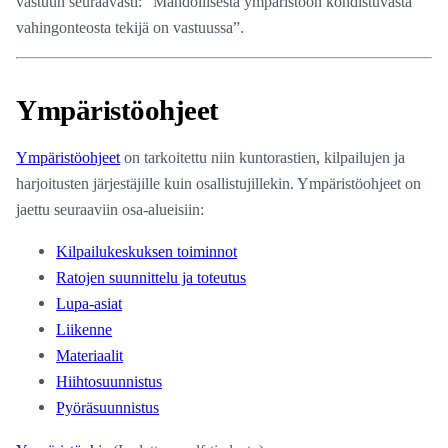
vastuun seuraavasti: ”Mahdollisesta ympäristöön kohdistuvasta
vahingonteosta tekijä on vastuussa”.
Ympäristöohjeet
Ympäristöohjeet
on tarkoitettu niin kuntorastien, kilpailujen ja
harjoitusten järjestäjille kuin osallistujillekin. Ympäristöohjeet on
jaettu seuraaviin osa-alueisiin:
Kilpailukeskuksen toiminnot
Ratojen suunnittelu ja toteutus
Lupa-asiat
Liikenne
Materiaalit
Hiihtosuunnistus
Pyöräsuunnistus