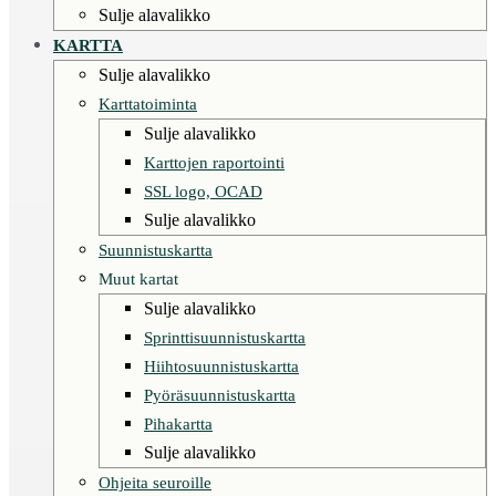
Sulje alavalikko
KARTTA
Sulje alavalikko
Karttatoiminta
Sulje alavalikko
Karttojen raportointi
SSL logo, OCAD
Sulje alavalikko
Suunnistuskartta
Muut kartat
Sulje alavalikko
Sprinttisuunnistuskartta
Hiihtosuunnistuskartta
Pyöräsuunnistuskartta
Pihakartta
Sulje alavalikko
Ohjeita seuroille