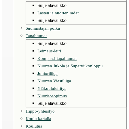
Sulje alavalikko
Lasten ja nuorten radat
Sulje alavalikko
Suunnistajan polku
Tapahtumat
Sulje alavalikko
Leimaus-leiri
Kompassi-tapahtumat
Nuorten Jukola ja Superviikonloppu
Junioriliiga
Nuorten Viestiliiga
Yläkoululeiritys
Nuorisosopimus
Sulje alavalikko
Hippo-yhteistyö
Koulu kartalla
Koulutus