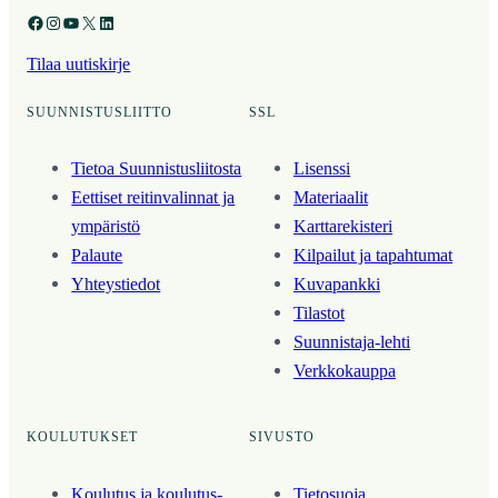
Facebook
Instagram
YouTube
X
LinkedIn
Tilaa uutiskirje
SUUNNISTUSLIITTO
SSL
Tietoa Suunnistusliitosta
Lisenssi
Eettiset reitinvalinnat ja
Materiaalit
ympäristö
Karttarekisteri
Palaute
Kilpailut ja tapahtumat
Yhteystiedot
Kuvapankki
Tilastot
Suunnistaja-lehti
Verkkokauppa
KOULUTUKSET
SIVUSTO
Koulutus ja koulutus­
Tietosuoja