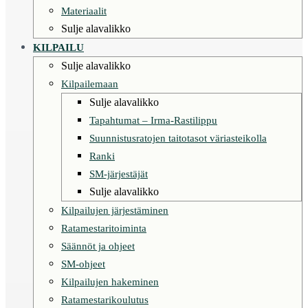
Materiaalit
Sulje alavalikko
KILPAILU
Sulje alavalikko
Kilpailemaan
Sulje alavalikko
Tapahtumat – Irma-Rastilippu
Suunnistusratojen taitotasot väriasteikolla
Ranki
SM-järjestäjät
Sulje alavalikko
Kilpailujen järjestäminen
Ratamestaritoiminta
Säännöt ja ohjeet
SM-ohjeet
Kilpailujen hakeminen
Ratamestarikoulutus