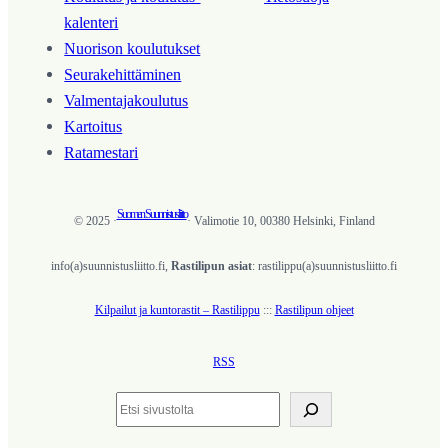
kalenteri
Nuorison koulutukset
Seura­kehittäminen
Valmentaja­koulutus
Kartoitus
Ratamestari
Suomen Suunnistusliitto
© 2025 ·
· Valimotie 10, 00380 Helsinki, Finland
info(a)suunnistusliitto.fi,
Rastilipun asiat
: rastilippu(a)suunnistusliitto.fi
Kilpailut ja kuntorastit – Rastilippu
:::
Rastilipun ohjeet
RSS
Etsi