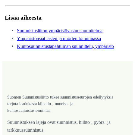
Lisää aiheesta
Suunnistusliiton ympäristövastuusuunnitelma
Ympäristöasiat lasten ja nuorten toiminnassa
Kuntosuunnistustapahtuman suunnittelu, ympäristö
Suomen Suunnistusliitto tukee suunnistusseurojen edellytyksiä
tarjota laadukasta kilpailu-, nuoriso- ja
kuntosuunnistustoimintaa.
Suunnistuksen lajeja ovat suunnistus, hiihto-, pyörä- ja
tarkkuussuunnistus.