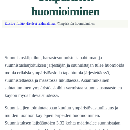
huomioiminen
Etusivu
Liitto
Eettiset reitinvalinnat
Ympäristön huomioiminen
/
/
/
Suunnistuskilpailun, harrastesuunnistustapahtuman ja
suunnistusharjoituksen järjestäjän ja suunnistajan tulee huomioida
monia erilaisia ympäristöasioita tapahtumia järjestettäessä,
suunnistettaessa ja maastossa liikuttaessa. Asianmukainen
suhtautuminen ympäristöasioihin varmistaa suunnistusmaastojen
käytön myös tulevaisuudessa.
Suunnistajien toimintatapaan kuuluu ympäristövastuullisuus ja
muiden luonnon käyttäjien tarpeiden huomioiminen.
Suunnistuksen lajisääntöjen 3.32 kohta määrittelee suunnistajan