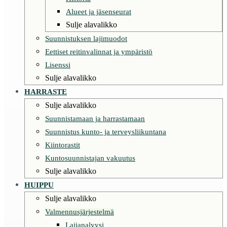
Alueet ja jäsenseurat
Sulje alavalikko
Suunnistuksen lajimuodot
Eettiset reitinvalinnat ja ympäristö
Lisenssi
Sulje alavalikko
HARRASTE
Sulje alavalikko
Suunnistamaan ja harrastamaan
Suunnistus kunto- ja terveysliikuntana
Kiintorastit
Kuntosuunnistajan vakuutus
Sulje alavalikko
HUIPPU
Sulje alavalikko
Valmennusjärjestelmä
Lajianalyysi