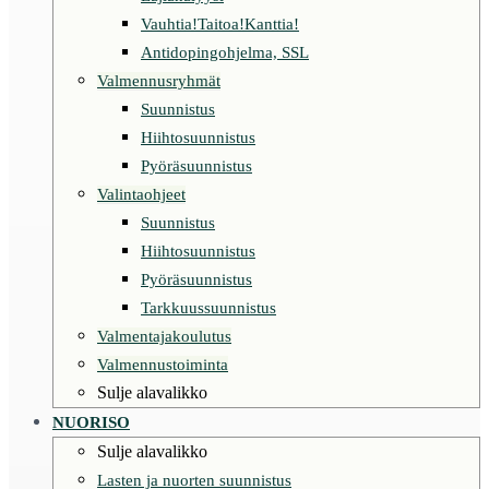
Vauhtia!Taitoa!Kanttia!
Antidopingohjelma, SSL
Valmennusryhmät
Suunnistus
Hiihtosuunnistus
Pyöräsuunnistus
Valintaohjeet
Suunnistus
Hiihtosuunnistus
Pyöräsuunnistus
Tarkkuussuunnistus
Valmentajakoulutus
Valmennustoiminta
Sulje alavalikko
NUORISO
Sulje alavalikko
Lasten ja nuorten suunnistus