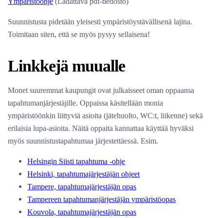
Ympäristöohje
(Ladattava pdf-tiedosto)
Suunnistusta pidetään yleisesti ympäristöystävällisenä lajina.
Toimitaan siten, että se myös pysyy sellaisena!
Linkkejä muualle
Monet suuremmat kaupungit ovat julkaisseet oman oppaansa
tapahtumanjärjestäjille. Oppaissa käsitellään monia
ympäristöönkin liittyviä asioita (jätehuolto, WC:t, liikenne) sekä
erilaisia lupa-asioita. Näitä oppaita kannattaa käyttää hyväksi
myös suunnistustapahtumaa järjestettäessä. Esim.
Helsingin Siisti tapahtuma -ohje
Helsinki, tapahtumajärjestäjän ohjeet
Tampere, tapahtumajärjestäjän opas
Tampereen tapahtumanjärjestäjän ympäristöopas
Kouvola, tapahtumajärjestäjän opas