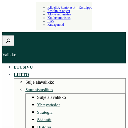
Kilpailut, kuntorastit – Rastilippu
Rastilipun ohjeet
Aloita suunnistus
Koulusuunnistus
Fin5
Kuvapankki
Etsi
Valikko
ETUSIVU
LIITTO
Sulje alavalikko
Suunnistusliitto
Sulje alavalikko
Yhteystiedot
Strategia
Säännöt
Historia