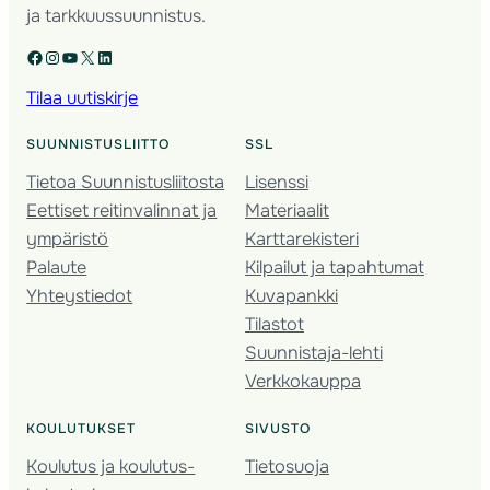
ja tarkkuussuunnistus.
Facebook
Instagram
YouTube
X
LinkedIn
Tilaa uutiskirje
SUUNNISTUSLIITTO
SSL
Tietoa Suunnistusliitosta
Lisenssi
Eettiset reitinvalinnat ja
Materiaalit
ympäristö
Karttarekisteri
Palaute
Kilpailut ja tapahtumat
Yhteystiedot
Kuvapankki
Tilastot
Suunnistaja-lehti
Verkkokauppa
KOULUTUKSET
SIVUSTO
Koulutus ja koulutus­
Tietosuoja