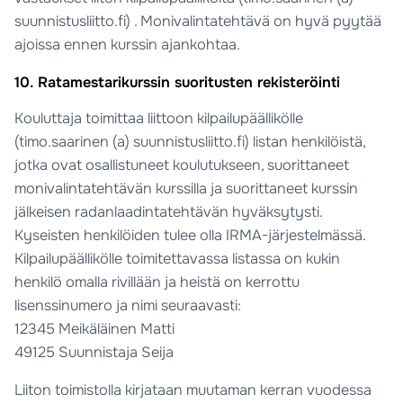
suunnistusliitto.fi) . Monivalintatehtävä on hyvä pyytää
ajoissa ennen kurssin ajankohtaa.
10. Ratamestarikurssin suoritusten rekisteröinti
Kouluttaja toimittaa liittoon kilpailupäällikölle
(timo.saarinen (a) suunnistusliitto.fi) listan henkilöistä,
jotka ovat osallistuneet koulutukseen, suorittaneet
monivalintatehtävän kurssilla ja suorittaneet kurssin
jälkeisen radanlaadintatehtävän hyväksytysti.
Kyseisten henkilöiden tulee olla IRMA-järjestelmässä.
Kilpailupäällikölle toimitettavassa listassa on kukin
henkilö omalla rivillään ja heistä on kerrottu
lisenssinumero ja nimi seuraavasti:
12345 Meikäläinen Matti
49125 Suunnistaja Seija
Liiton toimistolla kirjataan muutaman kerran vuodessa