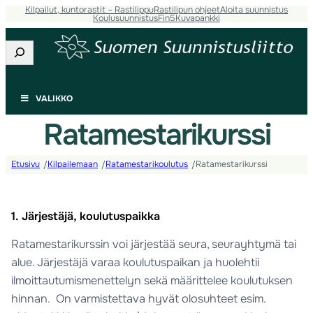
Kilpailut, kuntorastit – Rastilippu
Rastilipun ohjeet
Aloita suunnistus
Koulusuunnistus
Fin5
Kuvapankki
Etsi
VALIKKO
Ratamestarikurssi
Etusivu
Kilpailemaan
Ratamestarikoulutus
Ratamestarikurssi
/
/
/
1. Järjestäjä, koulutuspaikka
Ratamestarikurssin voi järjestää seura, seurayhtymä tai
alue. Järjestäjä varaa koulutuspaikan ja huolehtii
ilmoittautumismenettelyn sekä määrittelee koulutuksen
hinnan. On varmistettava hyvät olosuhteet esim.