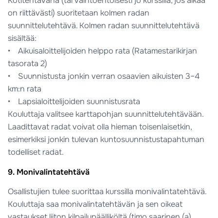
Kotitehtävänä (tai vaihtoehtoisesti jo kurssilla, jos aikaa
on riittävästi) suoritetaan kolmen radan
suunnittelutehtävä. Kolmen radan suunnittelutehtävä
sisältää:
• Aikuisaloittelijoiden helppo rata (Ratamestarikirjan
tasorata 2)
• Suunnistusta jonkin verran osaavien aikuisten 3–4
km:n rata
• Lapsialoittelijoiden suunnistusrata
Kouluttaja valitsee karttapohjan suunnittelutehtävään.
Laadittavat radat voivat olla hieman toisenlaisetkin,
esimerkiksi jonkin tulevan kuntosuunnistustapahtuman
todelliset radat.
9. Monivalintatehtävä
Osallistujien tulee suorittaa kurssilla monivalintatehtävä.
Kouluttaja saa monivalintatehtävän ja sen oikeat
vastaukset liiton kilpailupäälliköltä (timo.saarinen (a)