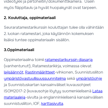
videotykki ja piirtoheitin/dokumenttikamera. Usein
myös fläppitaulu ja hyvät huopakynät ovat tarpeen.
2. Kouluttaja, oppimateriaali
Seuraratamestarikurssin kouluttajan tulee olla vähintään
2. luokan ratamestari, joka käytännön kokemuksen
lisäksi tuntee oppimateriaalin sisällön.
3.Oppimateriaali
Oppimateriaalina toimii
ratamestarikurssin diasarja
(vanhentunut!), Ratamestarikirja, voimassa olevat
lajisäännöt
,
Rastinmääritteet
-vihkonen, Suunnistusliiton
ympäristövastuullisuussuunnitelma
sekä
ympäristöohje
ja Suunnistuskartan kansainväliset kuvausohjeet
ISOM2017-2 (kuvausohje löytyy suomenkielisenä
Lataa
materiaaleja
-sivulta ja englanninkielisenä kansainvälisen
suunnistusliiton, IOF,
karttasivulta
.