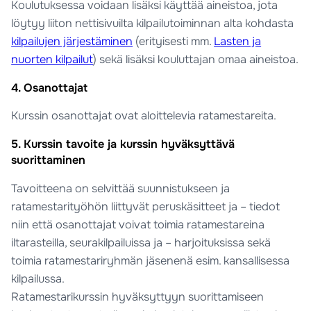
Koulutuksessa voidaan lisäksi käyttää aineistoa, jota
löytyy liiton nettisivuilta kilpailutoiminnan alta kohdasta
kilpailujen järjestäminen
(erityisesti mm.
Lasten ja
nuorten kilpailut
) sekä lisäksi kouluttajan omaa aineistoa.
4. Osanottajat
Kurssin osanottajat ovat aloittelevia ratamestareita.
5. Kurssin tavoite ja kurssin hyväksyttävä
suorittaminen
Tavoitteena on selvittää suunnistukseen ja
ratamestarityöhön liittyvät peruskäsitteet ja – tiedot
niin että osanottajat voivat toimia ratamestareina
iltarasteilla, seurakilpailuissa ja – harjoituksissa sekä
toimia ratamestariryhmän jäsenenä esim. kansallisessa
kilpailussa.
Ratamestarikurssin hyväksyttyyn suorittamiseen