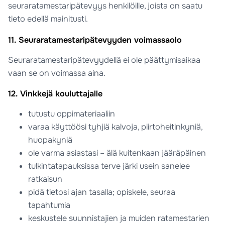
seuraratamestaripätevyys henkilöille, joista on saatu
tieto edellä mainitusti.
11. Seuraratamestaripätevyyden voimassaolo
Seuraratamestaripätevyydellä ei ole päättymisaikaa
vaan se on voimassa aina.
12. Vinkkejä kouluttajalle
tutustu oppimateriaaliin
varaa käyttöösi tyhjiä kalvoja, piirtoheitinkyniä,
huopakyniä
ole varma asiastasi – älä kuitenkaan jääräpäinen
tulkintatapauksissa terve järki usein sanelee
ratkaisun
pidä tietosi ajan tasalla; opiskele, seuraa
tapahtumia
keskustele suunnistajien ja muiden ratamestarien