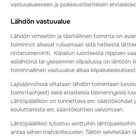
vastuualueeseen ja poikkeustilanteisiin ennakkoko
Lähdön vastuualue
Lähdön virheetön ja täsmällinen toiminta on avai
toiminnot alkavat rullaamaan siitä hetkestä lähtien k
rintanumerointi. Kilpailun luonteesta riippuen saa
esilähtönä tai yleisemmin kilpailussa on lähtöön l
toiminnallinen vastuualue alkaa kilpailukeskukses
Lajisäännöissä viitataan lähdön toimintaan luvuissa 1
toimintaohjeet) sekä eriasteisia täsmennyksiä luvuissa 3
Lähtöpäällikön on tunnettava em. sääntökohdat ja 
kouluttamista em. sääntökohtien valvontaan.
Lähtöpäällikkö tutustuu aiottuihin lähtöpaikkoihin
antaa siihen mahdollisuuden. Tällöin selvitetään 