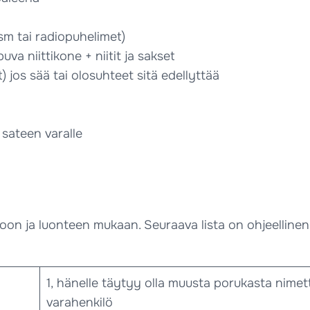
sm tai radiopuhelimet)
va niittikone + niitit ja sakset
) jos sää tai olosuhteet sitä edellyttää
) sateen varalle
on ja luonteen mukaan. Seuraava lista on ohjeellinen 
1, hänelle täytyy olla muusta porukasta nimet
varahenkilö