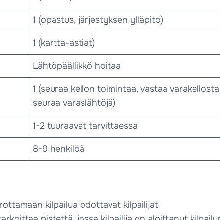
1 (opastus, järjestyksen ylläpito)
1 (kartta-astiat)
Lähtöpäällikkö hoitaa
1 (seuraa kellon toimintaa, vastaa varakellosta
seuraa varaslähtöjä)
1-2 tuuraavat tarvittaessa
8-9 henkilöä
ttamaan kilpailua odottavat kilpailijat
arkoittaa pistettä, jossa kilpailija on aloittanut kilpail