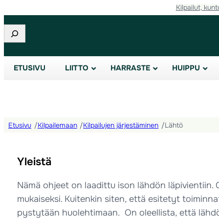
Kilpailut, kunt
Etsi
ETUSIVU
LIITTO
HARRASTE
HUIPPU
Etusivu
/
Kilpailemaan
/
Kilpailujen järjestäminen
/
Lähtö
Yleistä
Nämä ohjeet on laadittu ison lähdön läpivientiin. 
mukaiseksi. Kuitenkin siten, että esitetyt toiminn
pystytään huolehtimaan. On oleellista, että läh