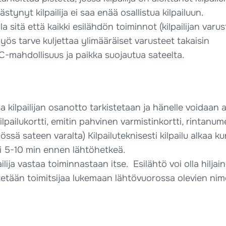
ynyt kilpailija ei saa enää osallistua kilpailuun.
sitä että kaikki esilähdön toiminnot (kilpailijan varu
ös tarve kuljettaa ylimääräiset varusteet takaisin
C-mahdollisuus ja paikka suojautua sateelta.
sa kilpailijan osanotto tarkistetaan ja hänelle voidaan 
 kilpailukortti, emitin pahvinen varmistinkortti, rintanum
ssä sateen varalta) Kilpailuteknisesti kilpailu alkaa kun 
sti 5-10 min ennen lähtöhetkeä.
ilija vastaa toiminnastaan itse. Esilähtö voi olla hiljain
äytetään toimitsijaa lukemaan lähtövuorossa olevien nim