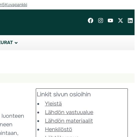
in5
Kuvapankki
EURAT
Linkit sivun osioihin
Yleistä
Lähdön vastuualue
n luonteen
Lähdön materiaalit
ineen
Henkilöstö
intaan,