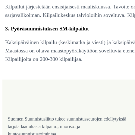
Kilpailut järjestetään ensisijaisesti maaliskuussa. Tavoite 
sarjavalikoiman. Kilpailukeskus talvioloihin soveltuva. Kil
3. Pyöräsuunnistuksen SM-kilpailut
Kaksipäiväinen kilpailu (keskimatka ja viesti) ja kaksipäiväi
Maastossa on oltava maastopyöräkäyttöön soveltuvia etenem
Kilpailijoita on 200-300 kilpailijaa.
Suomen Suunnistusliitto tukee suunnistusseurojen edellytyksiä
tarjota laadukasta kilpailu-, nuoriso- ja
kuntosuunnistustoimintaa.