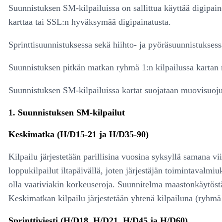
Suunnistuksen SM-kilpailuissa on sallittua käyttää digipain
karttaa tai SSL:n hyväksymää digipainatusta.
Sprinttisuunnistuksessa sekä hiihto- ja pyöräsuunnistuksessa
Suunnistuksen pitkän matkan ryhmä 1:n kilpailussa kartan 
Suunnistuksen SM-kilpailuissa kartat suojataan muovisuoju
1. Suunnistuksen SM-kilpailut
Keskimatka (H/D15-21 ja H/D35-90)
Kilpailu järjestetään parillisina vuosina syksyllä samana 
loppukilpailut iltapäivällä, joten järjestäjän toimintavalm
olla vaativiakin korkeuseroja. Suunnitelma maastonkäytöstä 
Keskimatkan kilpailu järjestetään yhtenä kilpailuna (ryhmä
Sprinttiviesti (H/D18, H/D21, H/D45 ja H/D60)