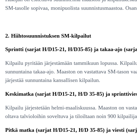
SM-tasolle sopivaa, monipuolista suunnistusmaastoa. Osanot
2. Hiihtosuunnistuksen SM-kilpailut
Sprintti (sarjat H/D15-21, H/D35-85) ja takaa-ajo (sarj
Kilpailu pyritään järjestämään tammikuun lopussa. Kilpailut
sunnuntaina takaa-ajo. Maaston on vastattava SM-tason vaatim
järjestää sunnuntaina kansallisen kilpailun.
Keskimatka (sarjat H/D15-21, H/D 35-85) ja sprinttiviest
Kilpailu järjestetään helmi-maaliskuussa. Maaston on vast
oltava talvioloihin soveltuva ja tiloiltaan noin 900 kilpailijal
Pitkä matka (sarjat H/D15-21, H/D 35-85) ja viesti (sarj