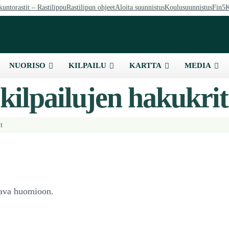
kuntorastit – Rastilippu
Rastilipun ohjeet
Aloita suunnistus
Koulusuunnistus
Fin5
K
NUORISO
KILPAILU
KARTTA
MEDIA
ilpailujen hakukrit
t
ttava huomioon.