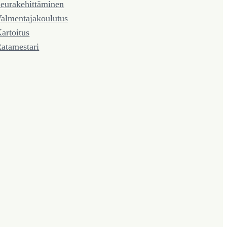
eura­kehittäminen
almentaja­koulutus
artoitus
atamestari