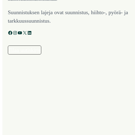
Suunnistuksen lajeja ovat suunnistus, hiihto-, pyörä- ja
tarkkuussuunnistus.
Facebook
Instagram
YouTube
X
LinkedIn
Tilaa uutiskirje