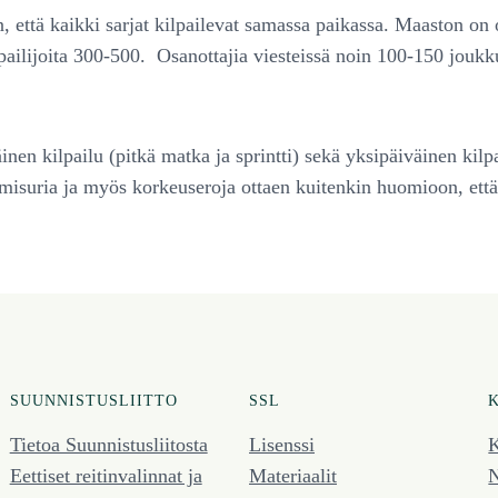
on, että kaikki sarjat kilpailevat samassa paikassa. Maaston o
pailijoita 300-500. Osanottajia viesteissä noin 100-150 joukku
nen kilpailu (pitkä matka ja sprintti) sekä yksipäiväinen kilpai
isuria ja myös korkeuseroja ottaen kuitenkin huomioon, että 
SUUNNISTUSLIITTO
SSL
Tietoa Suunnistusliitosta
Lisenssi
K
Eettiset reitinvalinnat ja
Materiaalit
N