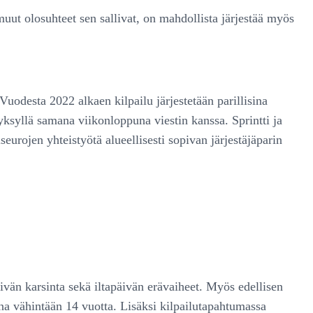
uut olosuhteet sen sallivat, on mahdollista järjestää myös
Vuodesta 2022 alkaen kilpailu järjestetään parillisina
yksyllä samana viikonloppuna viestin kanssa. Sprintti ja
seurojen yhteistyötä alueellisesti sopivan järjestäjäparin
äivän karsinta sekä iltapäivän erävaiheet. Myös edellisen
na vähintään 14 vuotta. Lisäksi kilpailutapahtumassa