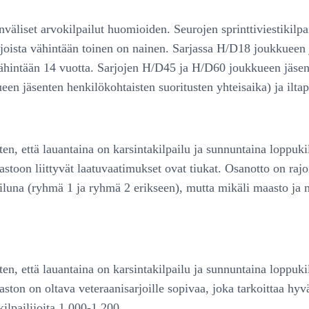
inväliset arvokilpailut huomioiden. Seurojen sprinttiviestikil
joista vähintään toinen on nainen. Sarjassa H/D18 joukkueen 
ähintään 14 vuotta. Sarjojen H/D45 ja H/D60 joukkueen jäsen 
n jäsenten henkilökohtaisten suoritusten yhteisaika) ja iltapäi
en, että lauantaina on karsintakilpailu ja sunnuntaina loppuk
stoon liittyvät laatuvaatimukset ovat tiukat. Osanotto on rajo
iluna (ryhmä 1 ja ryhmä 2 erikseen), mutta mikäli maasto ja m
en, että lauantaina on karsintakilpailu ja sunnuntaina loppuk
aston on oltava veteraanisarjoille sopivaa, joka tarkoittaa hyv
ilpailijoita 1 000-1 200.