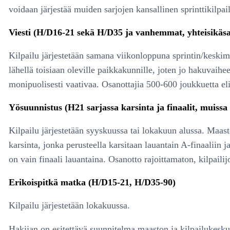
voidaan järjestää muiden sarjojen kansallinen sprinttikilpail
Viesti (H/D16-21 sekä H/D35 ja vanhemmat, yhteisikäsa
Kilpailu järjestetään samana viikonloppuna sprintin/keskima
lähellä toisiaan oleville paikkakunnille, joten jo hakuvaihe
monipuolisesti vaativaa. Osanottajia 500-600 joukkuetta eli
Yösuunnistus (H21 sarjassa karsinta ja finaalit, muissa
Kilpailu järjestetään syyskuussa tai lokakuun alussa. Maas
karsinta, jonka perusteella karsitaan lauantain A-finaaliin j
on vain finaali lauantaina. Osanotto rajoittamaton, kilpailij
Erikoispitkä matka (H/D15-21, H/D35-90)
Kilpailu järjestetään lokakuussa.
Hakijan on esitettävä suunnitelma maaston ja kilpailukeskuk