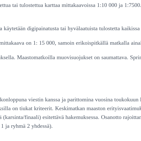
ettua tai tulostettua karttaa mittakaavoissa 1:10 000 ja 1:7500
 käytetään digipainatusta tai hyvälaatuista tulostetta kaikissa
mittakaava on 1: 15 000, samoin erikoispitkällä matkalla ain
ksella. Maastomatkoilla muovisuojukset on saumattava. Sprint
viikonloppuna viestin kanssa ja parittomina vuosina toukokuun
iuksilla on tiukat kriteerit. Keskimatkan maaston erityisvaati
(karsinta/finaali) esitettävä hakemuksessa. Osanotto rajoittam
 1 ja ryhmä 2 yhdessä).