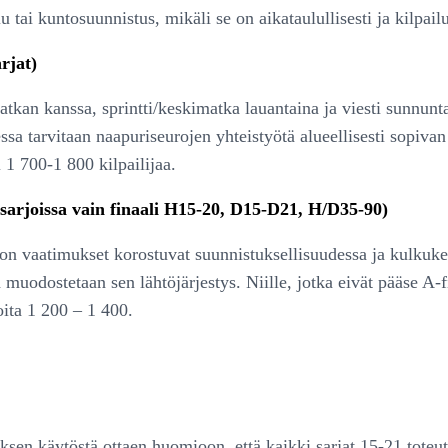
u tai kuntosuunnistus, mikäli se on aikataulullisesti ja kilpai
rjat)
tkan kanssa, sprintti/keskimatka lauantaina ja viesti sunnunta
essa tarvitaan naapuriseurojen yhteistyötä alueellisesti sopiva
 1 700-1 800 kilpailijaa.
 sarjoissa vain finaali H15-20, D15-D21, H/D35-90)
ton vaatimukset korostuvat suunnistuksellisuudessa ja kulkuke
a muodostetaan sen lähtöjärjestys. Niille, jotka eivät pääse A-f
oita 1 200 – 1 400.
sen käytöstä ottaen huomioon, että kaikki sarjat 15-21 toteute