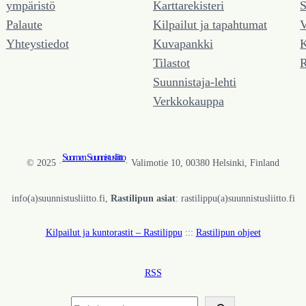
ympäristö
Karttarekisteri
S
Palaute
Kilpailut ja tapahtumat
V
Yhteystiedot
Kuvapankki
K
Tilastot
R
Suunnistaja-lehti
Verkkokauppa
Suomen Suunnistusliitto
© 2025 ·
· Valimotie 10, 00380 Helsinki, Finland
info(a)suunnistusliitto.fi,
Rastilipun asiat
: rastilippu(a)suunnistusliitto.fi
Kilpailut ja kuntorastit – Rastilippu
:::
Rastilipun ohjeet
RSS
Etsi