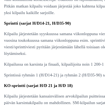
Pitkän matkan kilpailu voidaan järjestää joko kahtena kilpa
yksi kilpailu kaikille sarjoille.
Sprintti (sarjat H/D14-21, H/D35-90)
Kilpailu järjestetään syyskuussa samana viikonloppuna viesti
vuosina toukokuussa samana viikonloppuna esim. sprinttivies
viesti/sprinttiviesti pyritään järjestämään lähellä toisiaan 
löytämiseksi.
Kilpailussa on karsinta ja finaali, kilpailijoita noin 1 200-1
Sprintissä ryhmän 1 (H/D14-21) ja ryhmän 2 (H/D35-90) sar
KO-sprintti (sarjat H/D 21 ja H/D 18)
Kilpailu järjestetään kansainvälisen arvokilpailun puitteiss
päivän karsintakilpailu on mahdollinen. SM-kilpailun sarja