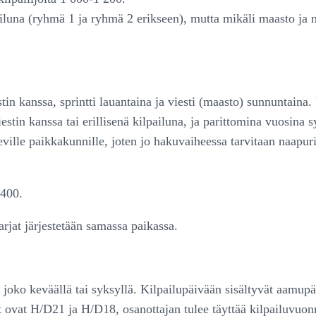
iluna (ryhmä 1 ja ryhmä 2 erikseen), mutta mikäli maasto ja m
n kanssa, sprintti lauantaina ja viesti (maasto) sunnuntaina. 
tin kanssa tai erillisenä kilpailuna, ja parittomina vuosina s
oleville paikkakunnille, joten jo hakuvaiheessa tarvitaan naapuri
 400.
jat järjestetään samassa paikassa.
a joko keväällä tai syksyllä. Kilpailupäivään sisältyvät aamup
t ovat H/D21 ja H/D18, osanottajan tulee täyttää kilpailuvuon