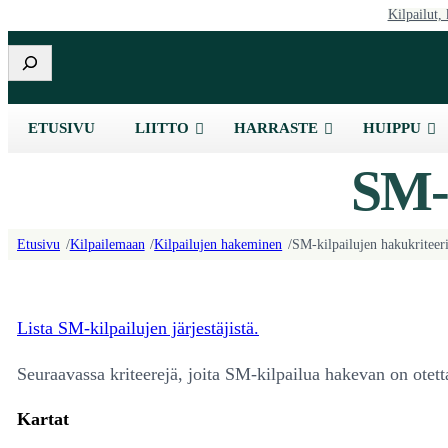
Kilpailut, 
Etsi
ETUSIVU
LIITTO
HARRASTE
HUIPPU
SM-k
Etusivu
/
Kilpailemaan
/
Kilpailujen hakeminen
/
SM-kilpailujen hakukriteeri
Lista SM-kilpailujen järjestäjistä.
Seuraavassa kriteerejä, joita SM-kilpailua hakevan on ote
Kartat