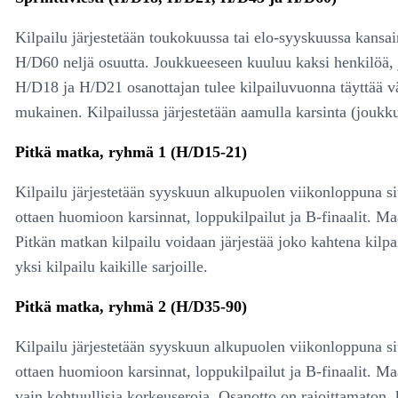
Kilpailu järjestetään toukokuussa tai elo-syyskuussa kansa
H/D60 neljä osuutta. Joukkueeseen kuuluu kaksi henkilöä, 
H/D18 ja H/D21 osanottajan tulee kilpailuvuonna täyttää v
mukainen. Kilpailussa järjestetään aamulla karsinta (joukkuee
Pitkä matka, ryhmä 1 (H/D15-21)
Kilpailu järjestetään syyskuun alkupuolen viikonloppuna sit
ottaen huomioon karsinnat, loppukilpailut ja B-finaalit. Maa
Pitkän matkan kilpailu voidaan järjestää joko kahtena kilpa
yksi kilpailu kaikille sarjoille.
Pitkä matka, ryhmä 2 (H/D35-90)
Kilpailu järjestetään syyskuun alkupuolen viikonloppuna sit
ottaen huomioon karsinnat, loppukilpailut ja B-finaalit. Ma
vain kohtuullisia korkeuseroja. Osanotto on rajoittamaton, k