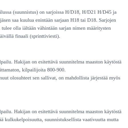
pailussa (suunnistus) on sarjoissa H/D18, H/D21 H/D45 ja
jäsen saa kuulua enintään sarjaan H18 tai D18. Sarjojen
tulee olla iältään vähintään sarjan nimen määritysten
vällä finaali (sprinttiviesti).
ilpailu. Hakijan on esitettävä suunnitelma maaston käytöstä
ittamaton, kilpailijoita 800-900.
uut olosuhteet sen sallivat, on mahdollista järjestää myös
ilpailu. Hakijan on esitettävä suunnitelma maaston käytöstä
ää kulkukelpoisuutta, suunnistuksellista vaativuutta mutta