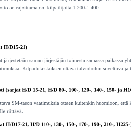
to on rajoittamaton, kilpailijoita 1 200-1 400.
at H/D15-21)
 järjestetään saman järjestäjän toimesta samassa paikassa yhte
uksia. Kilpailukeskuksen oltava talvioloihin soveltuva ja tiloi
i (sarjat H/D 15-21, H/D 80-, 100-, 120-, 140-, 150- ja H1
attava SM-tason vaatimuksia ottaen kuitenkin huomioon, että k
le riittävä.
at H/D17-21, H/D 110-, 130-, 150-, 170-, 190-, 210-, H225-