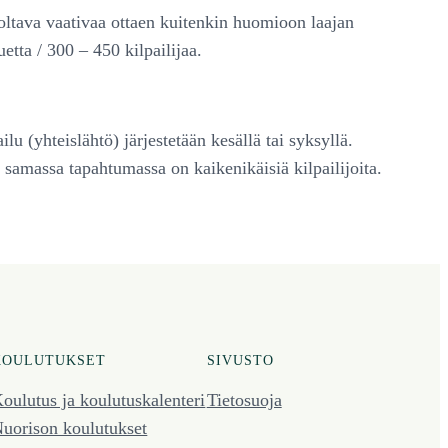
n oltava vaativaa ottaen kuitenkin huomioon laajan
etta / 300 – 450 kilpailijaa.
lu (yhteislähtö) järjestetään kesällä tai syksyllä.
samassa tapahtumassa on kaikenikäisiä kilpailijoita.
KOULUTUKSET
SIVUSTO
oulutus ja koulutus­kalenteri
Tietosuoja
uorison koulutukset