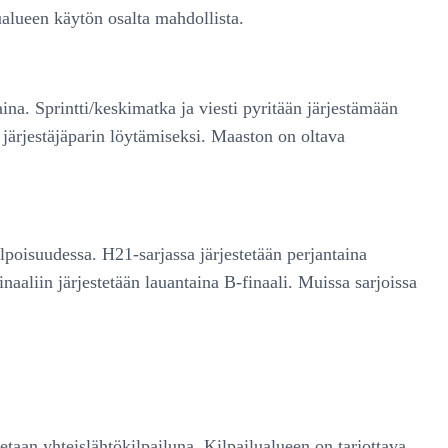
lualueen käytön osalta mahdollista.
ina. Sprintti/keskimatka ja viesti pyritään järjestämään
n järjestäjäparin löytämiseksi. Maaston on oltava
lpoisuudessa. H21-sarjassa järjestetään perjantaina
inaaliin järjestetään lauantaina B-finaali. Muissa sarjoissa
taan yhteislähtökilpailuna. Kilpailualueen on tarjottava