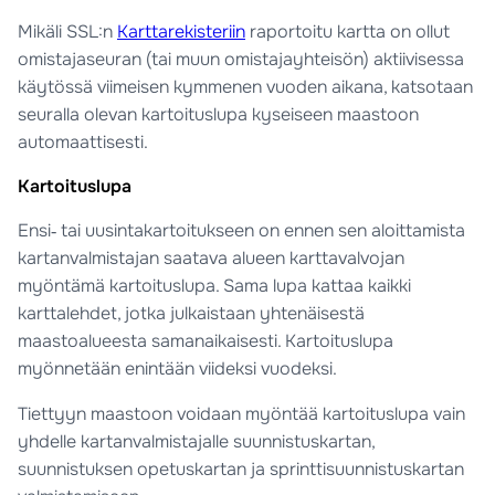
Mikäli SSL:n
Karttarekisteriin
raportoitu kartta on ollut
omistajaseuran (tai muun omistajayhteisön) aktiivisessa
käytössä viimeisen kymmenen vuoden aikana, katsotaan
seuralla olevan kartoituslupa kyseiseen maastoon
automaattisesti.
Kartoituslupa
Ensi‑ tai uusintakartoitukseen on ennen sen aloittamista
kartanvalmistajan saatava alueen karttavalvojan
myöntämä kartoituslupa. Sama lupa kattaa kaikki
karttalehdet, jotka julkaistaan yhtenäisestä
maastoalueesta samanaikaisesti. Kartoituslupa
myönnetään enintään viideksi vuodeksi.
Tiettyyn maastoon voidaan myöntää kartoituslupa vain
yhdelle kartanvalmistajalle suunnistuskartan,
suunnistuksen opetuskartan ja sprinttisuunnistuskartan