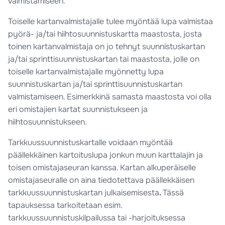
valmistamiseen.
Toiselle kartanvalmistajalle tulee myöntää lupa valmistaa
pyörä- ja/tai hiihtosuunnistuskartta maastosta, josta
toinen kartanvalmistaja on jo tehnyt suunnistuskartan
ja/tai sprinttisuunnistuskartan tai maastosta, jolle on
toiselle kartanvalmistajalle myönnetty lupa
suunnistuskartan ja/tai sprinttisuunnistuskartan
valmistamiseen. Esimerkkinä samasta maastosta voi olla
eri omistajien kartat suunnistukseen ja
hiihtosuunnistukseen.
Tarkkuussuunnistuskartalle voidaan myöntää
päällekkäinen kartoituslupa jonkun muun karttalajin ja
toisen omistajaseuran kanssa. Kartan alkuperäiselle
omistajaseuralle on aina tiedotettava päällekkäisen
tarkkuussuunnistuskartan julkaisemisesta
.
Tässä
tapauksessa tarkoitetaan esim.
tarkkuussuunnistuskilpailussa tai -harjoituksessa