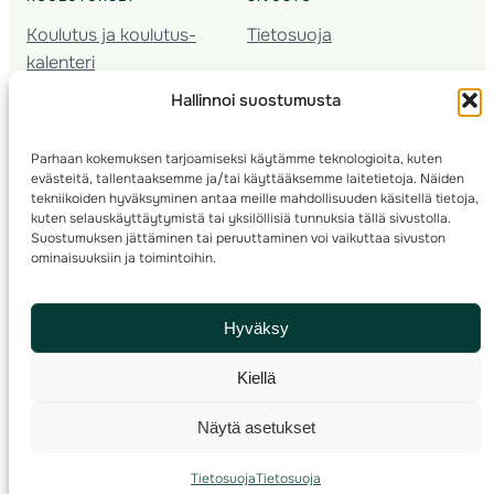
Koulutus ja koulutus­
Tietosuoja
kalenteri
Nuorison koulutukset
Hallinnoi suostumusta
Seura­kehittäminen
Valmentaja­koulutus
Parhaan kokemuksen tarjoamiseksi käytämme teknologioita, kuten
Kartoitus
evästeitä, tallentaaksemme ja/tai käyttääksemme laitetietoja. Näiden
Ratamestari
tekniikoiden hyväksyminen antaa meille mahdollisuuden käsitellä tietoja,
kuten selauskäyttäytymistä tai yksilöllisiä tunnuksia tällä sivustolla.
Suostumuksen jättäminen tai peruuttaminen voi vaikuttaa sivuston
Suomen Suunnistusliitto
© 2025 ·
· Valimotie 10, 00380 Helsinki, Finland
ominaisuuksiin ja toimintoihin.
info(a)suunnistusliitto.fi,
Rastilipun asiat
: rastilippu(a)suunnistusliitto.fi
Hyväksy
Kilpailut ja kuntorastit – Rastilippu
:::
Rastilipun ohjeet
Kiellä
RSS
Näytä asetukset
Etsi
Tietosuoja
Tietosuoja