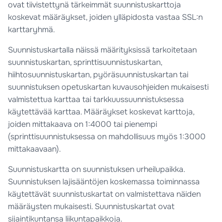
ovat tiivistettynä tärkeimmät suunnistuskarttoja
koskevat määräykset, joiden ylläpidosta vastaa SSL:n
karttaryhmä.
Suunnistuskartalla näissä määrityksissä tarkoitetaan
suunnistuskartan, sprinttisuunnistuskartan,
hiihtosuunnistuskartan, pyöräsuunnistuskartan tai
suunnistuksen opetuskartan kuvausohjeiden mukaisesti
valmistettua karttaa tai tarkkuussuunnistuksessa
käytettävää karttaa. Määräykset koskevat karttoja,
joiden mittakaava on 1:4000 tai pienempi
(sprinttisuunnistuksessa on mahdollisuus myös 1:3000
mittakaavaan).
Suunnistuskartta on suunnistuksen urheilupaikka.
Suunnistuksen lajisääntöjen koskemassa toiminnassa
käytettävät suunnistuskartat on valmistettava näiden
määräysten mukaisesti. Suunnistuskartat ovat
sijaintikuntansa liikuntapaikkoja.