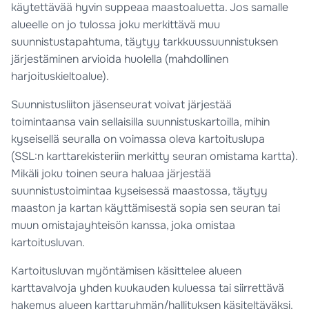
käytettävää hyvin suppeaa maastoaluetta. Jos samalle
alueelle on jo tulossa joku merkittävä muu
suunnistustapahtuma, täytyy tarkkuussuunnistuksen
järjestäminen arvioida huolella (mahdollinen
harjoituskieltoalue).
Suunnistusliiton jäsenseurat voivat järjestää
toimintaansa vain sellaisilla suunnistuskartoilla, mihin
kyseisellä seuralla on voimassa oleva kartoituslupa
(SSL:n karttarekisteriin merkitty seuran omistama kartta).
Mikäli joku toinen seura haluaa järjestää
suunnistustoimintaa kyseisessä maastossa, täytyy
maaston ja kartan käyttämisestä sopia sen seuran tai
muun omistajayhteisön kanssa, joka omistaa
kartoitusluvan.
Kartoitusluvan myöntämisen käsittelee alueen
karttavalvoja yhden kuukauden kuluessa tai siirrettävä
hakemus alueen karttaryhmän/hallituksen käsiteltäväksi.