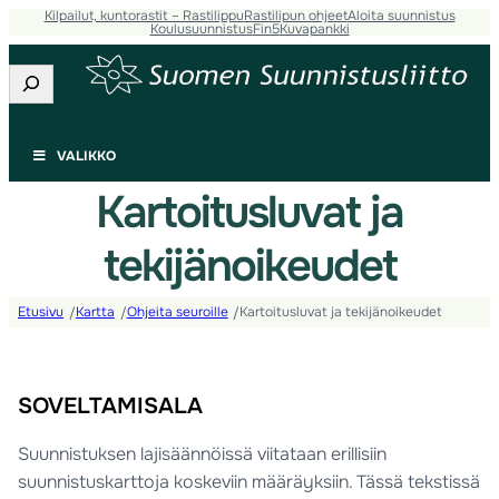
Kilpailut, kuntorastit – Rastilippu
Rastilipun ohjeet
Aloita suunnistus
Koulusuunnistus
Fin5
Kuvapankki
Etsi
VALIKKO
Kartoitusluvat ja
tekijänoikeudet
Etusivu
Kartta
Ohjeita seuroille
Kartoitusluvat ja tekijänoikeudet
/
/
/
SOVELTAMISALA
Suunnistuksen lajisäännöissä viitataan erillisiin
suunnistuskarttoja koskeviin määräyksiin. Tässä tekstissä