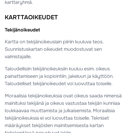
karttaryhmä.
KARTTAOIKEUDET
Tekijänoikeudet
Kartta on tekijänoikeuslain piiriin kuuluva teos.
Suunnistuskartan oikeudet muodostuvat sen
valmistajalle.
Taloudellisiin tekijänoikeuksiin kuuluu esim. oikeus
painattamiseen ja kopiointiin, jakeluun ja käyttöön.
Taloudelliset tekijänoikeudet voi luovuttaa toiselle.
Moraalisia tekijänoikeuksia ovat oikeus saada nimensä
mainituksi tekijänä ja oikeus vastustaa tekijän kunniaa
loukkaavaa muuttamista ja julkaisemista. Moraalisia
tekijänoikeuksia ei voi luovuttaa toiselle. Tekniset
määräykset tekijöiden mainitsemisesta kartan
tietokentässä perustuvat lakiin.