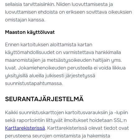
sellaisia tarvittaisiinkin. Niiden luovuttamisesta ja
luovuttamisen ehdoista on erikseen sovittava oikeuksien
omistajan kanssa.
Maaston käyttöluvat
Ennen kartoituksen aloittamista kartan
käyttömahdollisuudet on varmistettava hankkimalla
maanomistajien ja metsästysoikeuden haltijain yms.
luvat. Jokamiehenoikeuden perusteella ei voida liikkua
yksityisillä alueilla julkisesti järjestetyssä
suunnistustapahtumassa.
SEURANTAJÄRJESTELMÄ
Kaikki suunnistuskarttojen kartoitusvarauksiin ja -lupiin
sekä raportointiin liittyvät ilmoitukset hoidetaan SSL:n
Karttarekisterissä
. Karttarekisterissä olevat tiedot ovat
perusteena seurojen omistamista ja hakemista