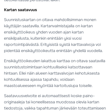
Kartan saatavuus
Suunnistuskartan on oltava mahdollisimman monen
käyttäjän saatavilla. Kartanvalmistajalla on kartan
ensikäyttöoikeus yhden vuoden ajan kartan
ensikilpailusta, kuitenkin enintään yksi vuosi
raportointipäivästä. Erityisistä syistä karttavalvoja voi
pidentää ensikäyttöoikeutta enintään yhdellä vuodella.
Ensikäyttöoikeuden lakattua karttaa on oltava saatavilla
suunnistustoimintaan kohtuulliseksi katsottavaan
hintaan. Ellei näin alueen karttavalvojan kehotuksesta
kohtuullisessa ajassa tapahdu, voidaan
maastoalueeseen myöntää kartoituslupa toiselle.
Saatavuusvelvoite ei automaattisesti koske paino-
originaaleja tai koneellisessa muodossa olevia kartan
tiedostoja, vaikka tapahtuman järkevään toteuttamiseen