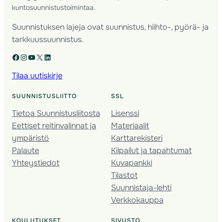
kuntosuunnistustoimintaa.
Suunnistuksen lajeja ovat suunnistus, hiihto-, pyörä- ja
tarkkuussuunnistus.
Facebook
Instagram
YouTube
X
LinkedIn
Tilaa uutiskirje
SUUNNISTUSLIITTO
SSL
Tietoa Suunnistusliitosta
Lisenssi
Eettiset reitinvalinnat ja
Materiaalit
ympäristö
Karttarekisteri
Palaute
Kilpailut ja tapahtumat
Yhteystiedot
Kuvapankki
Tilastot
Suunnistaja-lehti
Verkkokauppa
KOULUTUKSET
SIVUSTO