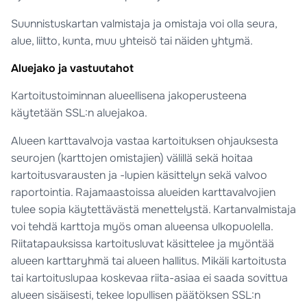
Suunnistuskartan valmistaja ja omistaja voi olla seura,
alue, liitto, kunta, muu yhteisö tai näiden yhtymä.
Aluejako ja vastuutahot
Kartoitustoiminnan alueellisena jakoperusteena
käytetään SSL:n aluejakoa.
Alueen karttavalvoja vastaa kartoituksen ohjauksesta
seurojen (karttojen omistajien) välillä sekä hoitaa
kartoitusvarausten ja -lupien käsittelyn sekä valvoo
raportointia. Rajamaastoissa alueiden karttavalvojien
tulee sopia käytettävästä menettelystä. Kartanvalmistaja
voi tehdä karttoja myös oman alueensa ulkopuolella.
Riitatapauksissa kartoitusluvat käsittelee ja myöntää
alueen karttaryhmä tai alueen hallitus. Mikäli kartoitusta
tai kartoituslupaa koskevaa riita-asiaa ei saada sovittua
alueen sisäisesti, tekee lopullisen päätöksen SSL:n