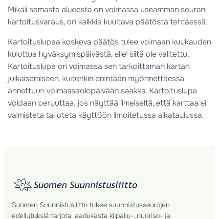
Mikäli samasta alueesta on voimassa useamman seuran
kartoitusvaraus, on kaikkia kuultava päätöstä tehtäessä.
Kartoituslupaa koskeva päätös tulee voimaan kuukauden
kuluttua hyväksymispäivästä, ellei siitä ole valitettu.
Kartoituslupa on voimassa sen tarkoittaman kartan
julkaisemiseen, kuitenkin enintään myönnettäessä
annettuun voimassaolopäivään saakka. Kartoituslupa
voidaan peruuttaa, jos näyttää ilmeiseltä, että karttaa ei
valmisteta tai oteta käyttöön ilmoitetussa aikataulussa.
Suomen Suunnistusliitto tukee suunnistusseurojen
edellytyksiä tarjota laadukasta kilpailu-, nuoriso- ja