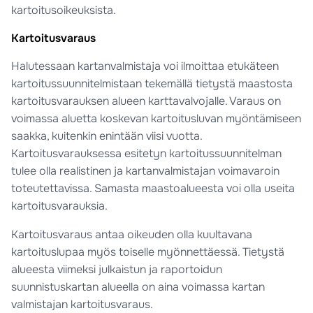
kartoitusoikeuksista.
Kartoitusvaraus
Halutessaan kartanvalmistaja voi ilmoittaa etukäteen
kartoitussuunnitelmistaan tekemällä tietystä maastosta
kartoitusvarauksen alueen karttavalvojalle. Varaus on
voimassa aluetta koskevan kartoitusluvan myöntämiseen
saakka, kuitenkin enintään viisi vuotta.
Kartoitusvarauksessa esitetyn kartoitussuunnitelman
tulee olla realistinen ja kartanvalmistajan voimavaroin
toteutettavissa. Samasta maastoalueesta voi olla useita
kartoitusvarauksia.
Kartoitusvaraus antaa oikeuden olla kuultavana
kartoituslupaa myös toiselle myönnettäessä. Tietystä
alueesta viimeksi julkaistun ja raportoidun
suunnistuskartan alueella on aina voimassa kartan
valmistajan kartoitusvaraus.