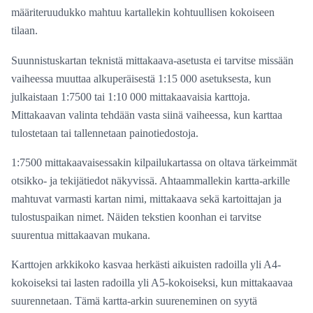
määriteruudukko mahtuu kartallekin kohtuullisen kokoiseen
tilaan.
Suunnistuskartan teknistä mittakaava-asetusta ei tarvitse missään
vaiheessa muuttaa alkuperäisestä 1:15 000 asetuksesta, kun
julkaistaan 1:7500 tai 1:10 000 mittakaavaisia karttoja.
Mittakaavan valinta tehdään vasta siinä vaiheessa, kun karttaa
tulostetaan tai tallennetaan painotiedostoja.
1:7500 mittakaavaisessakin kilpailukartassa on oltava tärkeimmät
otsikko- ja tekijätiedot näkyvissä. Ahtaammallekin kartta-arkille
mahtuvat varmasti kartan nimi, mittakaava sekä kartoittajan ja
tulostuspaikan nimet. Näiden tekstien koonhan ei tarvitse
suurentua mittakaavan mukana.
Karttojen arkkikoko kasvaa herkästi aikuisten radoilla yli A4-
kokoiseksi tai lasten radoilla yli A5-kokoiseksi, kun mittakaavaa
suurennetaan. Tämä kartta-arkin suureneminen on syytä