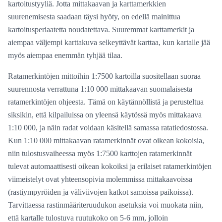
kartoitustyyliä. Jotta mittakaavan ja karttamerkkien
suurenemisesta saadaan täysi hyöty, on edellä mainittua
kartoitusperiaatetta noudatettava. Suuremmat karttamerkit ja
aiempaa väljempi karttakuva selkeyttävät karttaa, kun kartalle jää
myös aiempaa enemmän tyhjää tilaa.
Ratamerkintöjen mittoihin 1:7500 kartoilla suositellaan suoraa
suurennosta verrattuna 1:10 000 mittakaavan suomalaisesta
ratamerkintöjen ohjeesta. Tämä on käytännöllistä ja perusteltua
siksikin, että kilpailuissa on yleensä käytössä myös mittakaava
1:10 000, ja näin radat voidaan käsitellä samassa ratatiedostossa.
Kun 1:10 000 mittakaavan ratamerkinnät ovat oikean kokoisia,
niin tulostusvaiheessa myös 1:7500 karttojen ratamerkinnät
tulevat automaattisesti oikean kokoiksi ja erilaiset ratamerkintöjen
viimeistelyt ovat yhteensopivia molemmissa mittakaavoissa
(rastiympyröiden ja väliviivojen katkot samoissa paikoissa).
Tarvittaessa rastinmääriteruudukon asetuksia voi muokata niin,
että kartalle tulostuva ruutukoko on 5-6 mm, jolloin