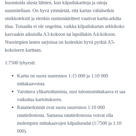
huomioida alusta lähtien, kun kilpailukarttoja ja ratoja
suunnitellaan. On hyvä ymmärtää, että kartan vähäisetkin
otsikkotekstit ja etenkin rastinmääritteet vaativat kartta-arkilta
tilaa. Toisaalta ei ole ongelma, vaikka kilpailukartan arkkikoko
kasvaakin aikuisilla A3-kokoon tai lapsillakin A4-kokoon.
Nuorimpien lasten sarjoissa on kuitenkin hyvä pyrkiä A5-
kokoiseen karttaan.
1:7500 lyhyesti:
Kartta on suora suurennos 1:15 000 ja 1:10 000
mittakaavoista.
Varottava ylikartoittamista, uusi tulostusmittakaava ei saa
vaikuttaa kartoitukseen.
Ratamerkinnät ovat suora suurennos 1:10 000
ratatiedostosta. Samassa ratatiedostossa voivat olla
molempien mittakaavojen kilpailuradat (1:7500 ja 1:10
000).