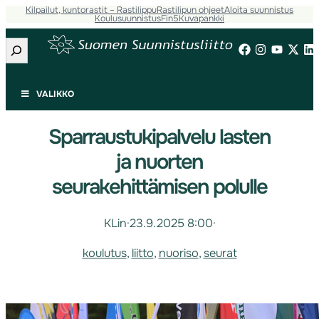
Kilpailut, kuntorastit – Rastilippu
Rastilipun ohjeet
Aloita suunnistus
Koulusuunnistus
Fin5
Kuvapankki
Etsi
VALIKKO
Sparraustukipalvelu lasten
ja nuorten
seurakehittämisen polulle
KLin
·
23.9.2025 8:00
·
koulutus
, 
liitto
, 
nuoriso
, 
seurat