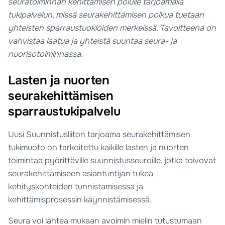
seuratoiminnan kehittämisen polulle tarjoamalla
tukipalvelun, missä seurakehittämisen polkua tuetaan
yhteisten sparraustuokioiden merkeissä. Tavoitteena on
vahvistaa laatua ja yhteistä suuntaa seura- ja
nuorisotoiminnassa.
Lasten ja nuorten
seurakehittämisen
sparraustukipalvelu
Uusi Suunnistusliiton tarjoama seurakehittämisen
tukimuoto on tarkoitettu kaikille lasten ja nuorten
toimintaa pyörittäville suunnistusseuroille, jotka toivovat
seurakehittämiseen asiantuntijan tukea
kehityskohteiden tunnistamisessa ja
kehittämisprosessin käynnistämisessä.
Seura voi lähteä mukaan avoimin mielin tutustumaan