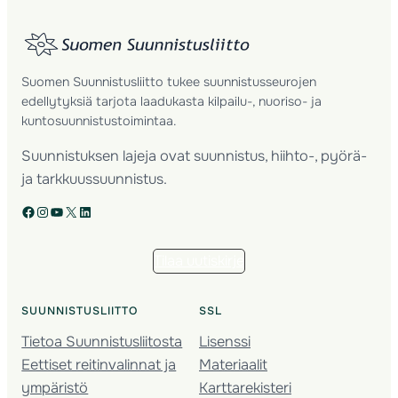
Suomen Suunnistusliitto tukee suunnistusseurojen
edellytyksiä tarjota laadukasta kilpailu-, nuoriso- ja
kuntosuunnistustoimintaa.
Suunnistuksen lajeja ovat suunnistus, hiihto-, pyörä-
ja tarkkuussuunnistus.
Facebook
Instagram
YouTube
X
LinkedIn
Tilaa uutiskirje
SUUNNISTUSLIITTO
SSL
Tietoa Suunnistusliitosta
Lisenssi
Eettiset reitinvalinnat ja
Materiaalit
ympäristö
Karttarekisteri