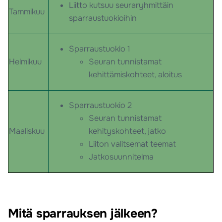
Liitto kutsuu seuraryhmittäin
Tammikuu
sparraustuokioihin
Sparraustuokio 1
Helmikuu
Seuran tunnistamat
kehittämiskohteet, aloitus
Sparraustuokio 2
Seuran tunnistamat
Maaliskuu
kehityskohteet, jatko
Liiton valitsemat teemat
Jatkosuunnitelma
Mitä sparrauksen jälkeen?