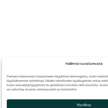
Hallinnoi suostumusta
Parhaan kokemuksen tarjoamiseksi käytämme teknologioita, kuten evästeit
käyttääksemme laitetietoja. Näiden tekniikoiden hyväksyminen antaa meille
kuten selauskäyttäytymistä tai yksilöllisiä tunnuksia tällä sivustolla. Su
voi vaikuttaa sivuston ominaisuuksiin ja toimintoihin.
Hyväksy