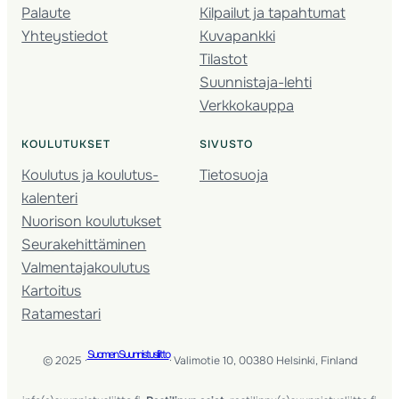
Palaute
Kilpailut ja tapahtumat
Yhteystiedot
Kuvapankki
Tilastot
Suunnistaja-lehti
Verkkokauppa
KOULUTUKSET
SIVUSTO
Koulutus ja koulutus­
Tietosuoja
kalenteri
Nuorison koulutukset
Seura­kehittäminen
Valmentaja­koulutus
Kartoitus
Ratamestari
Suomen Suunnistusliitto
© 2025 ·
· Valimotie 10, 00380 Helsinki, Finland