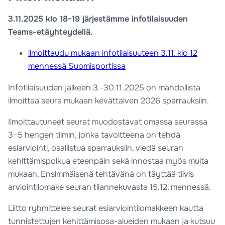
3.11.2025 klo 18-19 järjestämme infotilaisuuden
Teams-etäyhteydellä.
ilmoittaudu mukaan infotilaisuuteen 3.11. klo 12
mennessä Suomisportissa
Infotilaisuuden jälkeen 3.-30.11.2025 on mahdollista
ilmoittaa seura mukaan kevättalven 2026 sparrauksiin.
Ilmoittautuneet seurat muodostavat omassa seurassa
3–5 hengen tiimin, jonka tavoitteena on tehdä
esiarviointi, osallistua sparrauksiin, viedä seuran
kehittämispolkua eteenpäin sekä innostaa myös muita
mukaan. Ensimmäisenä tehtävänä on täyttää tiivis
arviointilomake seuran tilannekuvasta 15.12. mennessä.
Liitto ryhmittelee seurat esiarviointilomakkeen kautta
tunnistettujen kehittämisosa-alueiden mukaan ja kutsuu