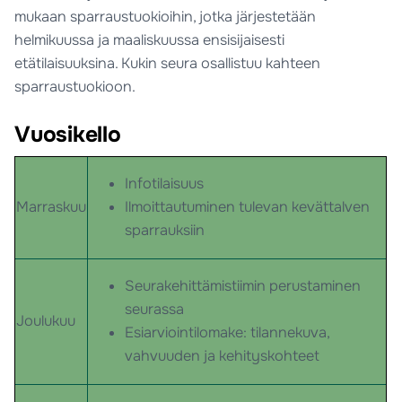
mukaan sparraustuokioihin, jotka järjestetään
helmikuussa ja maaliskuussa ensisijaisesti
etätilaisuuksina. Kukin seura osallistuu kahteen
sparraustuokioon.
Vuosikello
Infotilaisuus
Marraskuu
Ilmoittautuminen tulevan kevättalven
sparrauksiin
Seurakehittämistiimin perustaminen
seurassa
Joulukuu
Esiarviointilomake: tilannekuva,
vahvuuden ja kehityskohteet