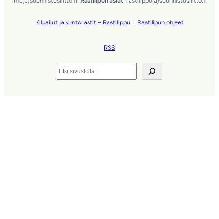
info(a)suunnistusliitto.fi,
Rastilipun asiat
: rastilippu(a)suunnistusliitto.fi
Kilpailut ja kuntorastit – Rastilippu
:::
Rastilipun ohjeet
RSS
Etsi