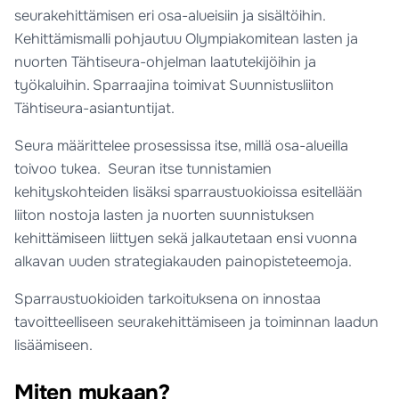
seurakehittämisen eri osa-alueisiin ja sisältöihin.
Kehittämismalli pohjautuu Olympiakomitean lasten ja
nuorten Tähtiseura-ohjelman laatutekijöihin ja
työkaluihin. Sparraajina toimivat Suunnistusliiton
Tähtiseura-asiantuntijat.
Seura määrittelee prosessissa itse, millä osa-alueilla
toivoo tukea. Seuran itse tunnistamien
kehityskohteiden lisäksi sparraustuokioissa esitellään
liiton nostoja lasten ja nuorten suunnistuksen
kehittämiseen liittyen sekä jalkautetaan ensi vuonna
alkavan uuden strategiakauden painopisteteemoja.
Sparraustuokioiden tarkoituksena on innostaa
tavoitteelliseen seurakehittämiseen ja toiminnan laadun
lisäämiseen.
Miten mukaan?