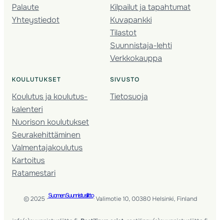
Palaute
Kilpailut ja tapahtumat
Yhteystiedot
Kuvapankki
Tilastot
Suunnistaja-lehti
Verkkokauppa
KOULUTUKSET
SIVUSTO
Koulutus ja koulutus­
Tietosuoja
kalenteri
Nuorison koulutukset
Seura­kehittäminen
Valmentaja­koulutus
Kartoitus
Ratamestari
Suomen Suunnistusliitto
© 2025 ·
· Valimotie 10, 00380 Helsinki, Finland