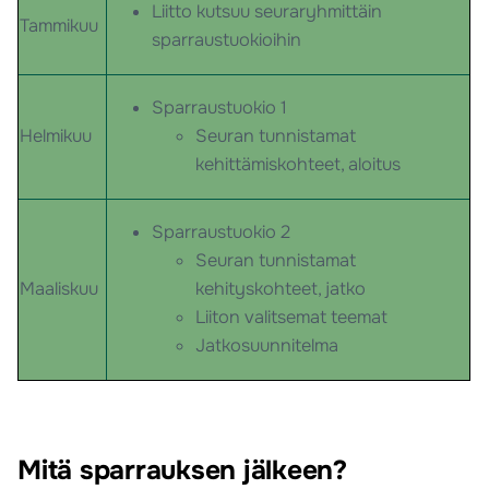
Liitto kutsuu seuraryhmittäin
Tammikuu
sparraustuokioihin
Sparraustuokio 1
Helmikuu
Seuran tunnistamat
kehittämiskohteet, aloitus
Sparraustuokio 2
Seuran tunnistamat
Maaliskuu
kehityskohteet, jatko
Liiton valitsemat teemat
Jatkosuunnitelma
Mitä sparrauksen jälkeen?