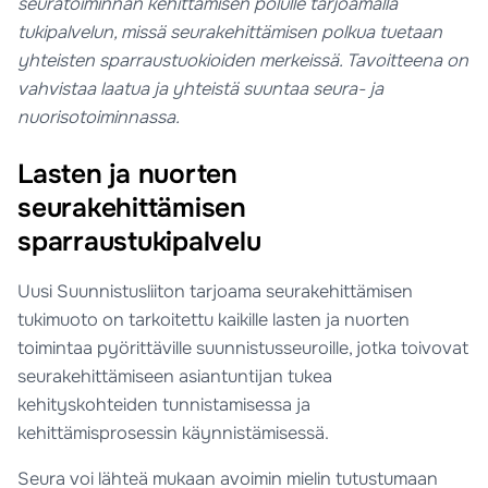
seuratoiminnan kehittämisen polulle tarjoamalla
tukipalvelun, missä seurakehittämisen polkua tuetaan
yhteisten sparraustuokioiden merkeissä. Tavoitteena on
vahvistaa laatua ja yhteistä suuntaa seura- ja
nuorisotoiminnassa.
Lasten ja nuorten
seurakehittämisen
sparraustukipalvelu
Uusi Suunnistusliiton tarjoama seurakehittämisen
tukimuoto on tarkoitettu kaikille lasten ja nuorten
toimintaa pyörittäville suunnistusseuroille, jotka toivovat
seurakehittämiseen asiantuntijan tukea
kehityskohteiden tunnistamisessa ja
kehittämisprosessin käynnistämisessä.
Seura voi lähteä mukaan avoimin mielin tutustumaan