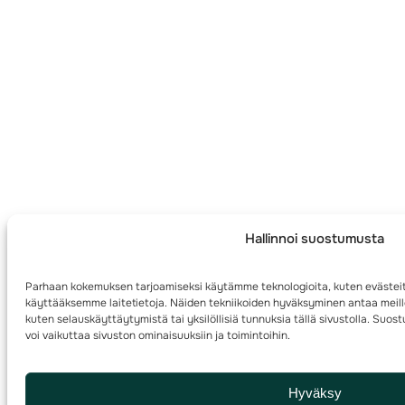
Hallinnoi suostumusta
Parhaan kokemuksen tarjoamiseksi käytämme teknologioita, kuten evästeit
käyttääksemme laitetietoja. Näiden tekniikoiden hyväksyminen antaa meille
kuten selauskäyttäytymistä tai yksilöllisiä tunnuksia tällä sivustolla. Su
voi vaikuttaa sivuston ominaisuuksiin ja toimintoihin.
Hyväksy