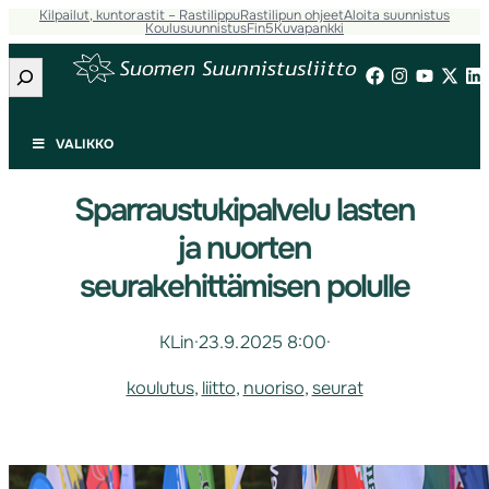
Kilpailut, kuntorastit – Rastilippu
Rastilipun ohjeet
Aloita suunnistus
Koulusuunnistus
Fin5
Kuvapankki
Etsi
VALIKKO
Sparraustukipalvelu lasten
ja nuorten
seurakehittämisen polulle
KLin
·
23.9.2025 8:00
·
koulutus
, 
liitto
, 
nuoriso
, 
seurat