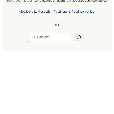
info(a)suunnistusliitto.fi,
Rastilipun asiat
: rastilippu(a)suunnistusliitto.fi
Kilpailut ja kuntorastit – Rastilippu
:::
Rastilipun ohjeet
RSS
Etsi