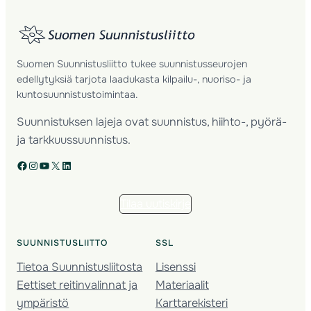
Suomen Suunnistusliitto tukee suunnistusseurojen
edellytyksiä tarjota laadukasta kilpailu-, nuoriso- ja
kuntosuunnistustoimintaa.
Suunnistuksen lajeja ovat suunnistus, hiihto-, pyörä-
ja tarkkuussuunnistus.
Facebook
Instagram
YouTube
X
LinkedIn
Tilaa uutiskirje
SUUNNISTUSLIITTO
SSL
Tietoa Suunnistusliitosta
Lisenssi
Eettiset reitinvalinnat ja
Materiaalit
ympäristö
Karttarekisteri