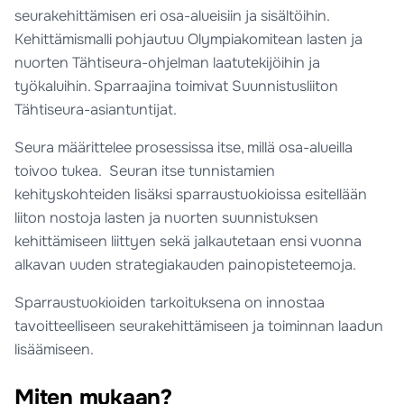
seurakehittämisen eri osa-alueisiin ja sisältöihin.
Kehittämismalli pohjautuu Olympiakomitean lasten ja
nuorten Tähtiseura-ohjelman laatutekijöihin ja
työkaluihin. Sparraajina toimivat Suunnistusliiton
Tähtiseura-asiantuntijat.
Seura määrittelee prosessissa itse, millä osa-alueilla
toivoo tukea. Seuran itse tunnistamien
kehityskohteiden lisäksi sparraustuokioissa esitellään
liiton nostoja lasten ja nuorten suunnistuksen
kehittämiseen liittyen sekä jalkautetaan ensi vuonna
alkavan uuden strategiakauden painopisteteemoja.
Sparraustuokioiden tarkoituksena on innostaa
tavoitteelliseen seurakehittämiseen ja toiminnan laadun
lisäämiseen.
Miten mukaan?