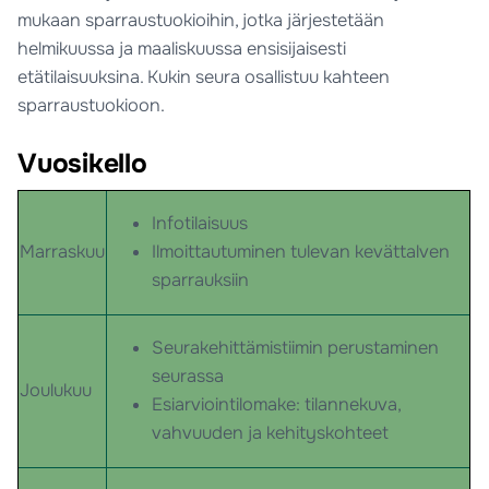
mukaan sparraustuokioihin, jotka järjestetään
helmikuussa ja maaliskuussa ensisijaisesti
etätilaisuuksina. Kukin seura osallistuu kahteen
sparraustuokioon.
Vuosikello
Infotilaisuus
Marraskuu
Ilmoittautuminen tulevan kevättalven
sparrauksiin
Seurakehittämistiimin perustaminen
seurassa
Joulukuu
Esiarviointilomake: tilannekuva,
vahvuuden ja kehityskohteet