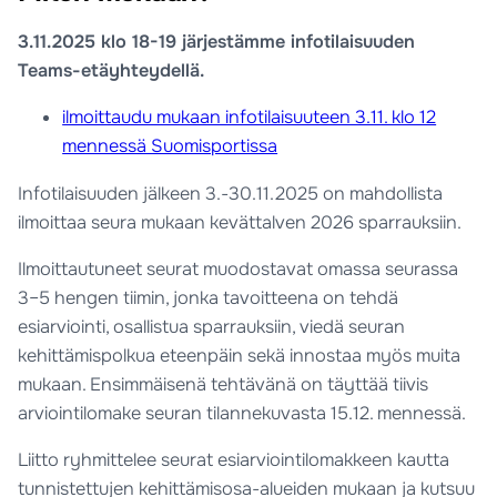
3.11.2025 klo 18-19 järjestämme infotilaisuuden
Teams-etäyhteydellä.
ilmoittaudu mukaan infotilaisuuteen 3.11. klo 12
mennessä Suomisportissa
Infotilaisuuden jälkeen 3.-30.11.2025 on mahdollista
ilmoittaa seura mukaan kevättalven 2026 sparrauksiin.
Ilmoittautuneet seurat muodostavat omassa seurassa
3–5 hengen tiimin, jonka tavoitteena on tehdä
esiarviointi, osallistua sparrauksiin, viedä seuran
kehittämispolkua eteenpäin sekä innostaa myös muita
mukaan. Ensimmäisenä tehtävänä on täyttää tiivis
arviointilomake seuran tilannekuvasta 15.12. mennessä.
Liitto ryhmittelee seurat esiarviointilomakkeen kautta
tunnistettujen kehittämisosa-alueiden mukaan ja kutsuu